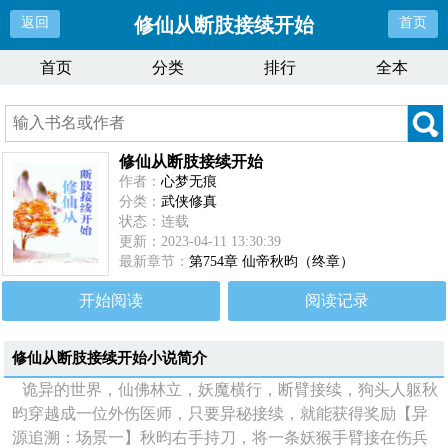
修仙从断肢接续开始
返回
首页
首页
分类
排行
全本
修仙从断肢接续开始
作者：
心梦无痕
分类：
武侠修真
状态：连载
更新：2023-04-11 13:30:39
最新章节：
第754章 仙帝秋昀（终章）
开始阅读
阅读记录
修仙从断肢接续开始
小说简介
诡异的世界，仙佛林立，妖魔横行，断臂接续，狗头人躯秋
昀穿越成一位外伤医师，只要异秘接续，就能获得奖励【异
源追溯：场景一】秋昀右手持刀，将一条妖猴手臂接在伤兵