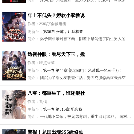
年上不低头？娇软小家教诱
他失控
作者：不码字会被电击
更新至：
第36章 张嘴，让我检查
简介：
温予婼相亲时被下药，阴差阳错闯进了陌生男人的房间，一夜荒唐却不记得那个男人的脸。 为了还债以及给妹妹治病，她应聘了一份高薪家教，那位学生的父亲矜贵沉敛为人慷慨，甚至好心的主动给她预支薪水。 她心里对这位周先生感恩戴德，可神明的指尖总在她看不见的地方越界。 男人的眼神和不知是有意还是无意的肢体接触，都叫她面红心跳。 温予婼觉得是自己龌龊。 周先生明明有妻有女，是正人君子，她拼命抑制着心底异样的感觉，可隐秘的悸动却像野草一样疯长。 直到她发现，他就是那晚的男人，而且他根本就没有妻子，从头到尾，他都在骗她！ 温予婼清楚，爱上这样的男人会万劫不复，她下定决心打算从他身边逃开。 … 周泊崇起初享受这场游戏，清醒的看着她在道德的泥潭里自我折磨，甚至期待着倘若某天她得知一切，那张年轻鲜活的小脸上又会出现怎样的表情。 毕竟逗弄这个单纯的女孩并不需要什么代价。 直到得知她挺着孕肚想要从他身边离开，男人像是发了疯，将她抵在墙边吻到窒息，一向冷静的他语气里满是慌乱。 “是我肤浅。” “求你，和我堕落……” 【上位者不低头+追妻火葬场+老房子着火+双洁】
透视神眼：看尽天下玉，揽
尽世上美
作者：吃点香菜
更新至：
第一卷 第44章 姜老回电！米芾砚一亿三千万！
简介：
陆沉为了给女友改善生活，努力克服恐高症去高空擦玻璃赚快钱。但不成想，竟亲眼目睹了女友的背叛！ 陆沉在心灰意冷下准备跳江轻生，却意外获得了造化神树，并救下了同样要轻生的美妇！ 自此，陆沉天眼一开，玉石入袋，美人入怀。
八零：都重生了，谁还混社
会啊！
作者：九伐
更新至：
第一卷 第515章 配合我
简介：
一代地下皇帝，被兄弟背刺，重生回到1987。 面对曾经的父母、女人、兄弟！ 是重入黑道登顶地下皇帝？还是弃暗投明，带兄弟们发财上岸？ 萧飞果断选择了后者！ 都重生了，谁还混社会啊？ 一鲸落，万物生。 正值苏联这个庞然大物分崩离析前夕，萧飞笑了，这种百年难遇的机会，要是不趁机拉一把岂不可惜？ 当倒爷、开银行！ 萧飞要让老毛子们见识一下，什么叫‘资本家\’的刀血淋淋！ 穿西装、打领带！ 萧飞：“黑城不许有黑涩会，谁赞成？谁反对？” 叮铃铛... 硬币掉在地上。 “它现在姓萧了！”
警报！龙国出现SSS级修仙