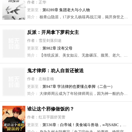
作者：正华
更新至：
第0289章 集团老大与小人物
简介：
杨青山隐居，17岁女儿杨筱再战江湖，揭开身世之谜。
反派：开局拿下萝莉女主
作者：雪至剑落归途
更新至：
第982章 没有父母
简介：
【传统反派、美女如云、无敌碾压、腹黑、老六、爽文】\n江澈穿越到融合的小说世界，绑定情绪收割系统，只要收割主角和女主的情绪值就能抽奖变强！ \n于是，一个毫无节操的反派就此诞生。\n兵王回国，青梅竹马居然爱上了反派恶少？ \n龙王归来，女儿已经认了生死仇敌当干爹？\n高手下山，七个师姐却对一个男人投怀送抱？ \n战神隐退，五个姐姐早都成了他人的新娘？\n自此，江澈猎杀各路主角，问鼎武道之巅，享受潇洒人生。 \n醉卧美人膝，醒掌天下权！
鬼才律师：劝人自首还被送
锦旗？
作者：左柚姜楠
更新至：
第947章 学法律的也要懂点拳脚（二合一）
简介：
大律师周云成为了年轻律师周云，因为神一般的办案逻辑，被网友称为鬼才律师\n已婚渣男玩弄感情怀孕后不想负责，报警还没人管？ \n建议以重婚罪共同犯罪自首，自首肯定会有人管的，而且自首加怀孕，基本可以不起诉\n法院做饭多年的厨师被第三方公司开除还扬言想怎么玩都陪着？ 建议被法院告上法院。\n在没有第三方公司之前，和法院之间可是事实上的劳动关系。 \n让法院去对付第三方公司，计划通。\n女朋友突然玩消失联系不上？ 说自己不是舔狗就想和女朋友见一面说清楚？建议起诉女朋友索要之前以结婚为目的的赠予，这样对方肯定会很想骂你，那自然就会和你联系，和你见面，顺便还证明你不是舔狗，计划通……\n律师做事，就是这样，有问题吗？
谁让这个邪修做饭的？
作者：红豆芋圆舒芙蕾
更新至：
第536章：白帝城！美食城斗兽场，∞与SABC，被夏民辉放弃掉的S..
简介：
身为九州大陆魔宗「血刀宗伙夫」的夏鸣，睁眼穿越成了都市的一名烤肉店老板。 此刻，他正与85名天南海北的参赛选手一起，参加综艺《一饭成名》，最终的胜利者不止能获得高额奖金，还能参与专业企业选品。 当其他选手还在思考如何比拼摆盘之时，他却已经开始了邪修的做饭日常！ “吃饭嘛，药不死就行，药死了说明你和魔宗没有缘分！”烤蝎子，烧毛蛋，五路杂汤，一字血肠...一道道令人发憷的料理在引爆评委的目光，也炸开了他们味蕾。 「谢庭锋：让人又爱又恨的厨子」「郑勇麒：把灯先关了我再吃」粉丝爱他至极，黑粉也对他嗤之以鼻，认为他是顶着「邪修噱头」博眼球的「厨师异类」！ 但夏鸣无所谓，身怀「融血魔修之法」的他，不止能赚奖金，还能提取珍贵食材中的血液用于修炼，为了合理获取珍惜食材，他自此在饭圈综艺上狂奔不止... “你问我一个厨子为什么要参加《极地求生》？因为这里有被冻死的北极熊啊！” “什么？你问我为何能十七刀庖丁解牛？五十米外气震野鹤？百米之外精准发现蚁巢？” “不是，我一个厨子，走南闯北，多学点技巧防身应该也很河狸吧？”本书又名《美食，我起手五毒吓退评委》，《作为邪修，做饭先抽血很河狸吧！ 》