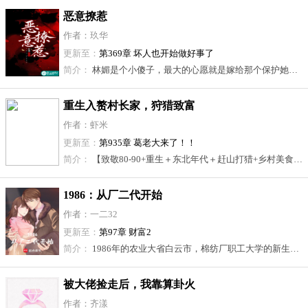
恶意撩惹
作者：玖华
更新至：
第369章 坏人也开始做好事了
简介：
林媚是个小傻子，最大的心愿就是嫁给那个保护她三年的哥哥，后来，小傻子开了智，却是躺在他弟弟的床上……席肆的人生里，哥哥席沉大于一切，只因很小的时候，席沉送给他一颗心脏，此后余生里，哥哥想要的，他都会亲手摘下。 直到大婚，席肆开车撞翻现场，拿着匕首捅进自己心脏，语气苍凉又固执：“命还给你，林媚不行。”*席肆第一次见到林媚，以为她是条死鱼。 后来他明白了，她是天上月，爱的从不是他这种卑劣浑浊的水中泡影。 该死的，一直都是他。
重生入赘村长家，狩猎致富
娶村花
作者：虾米
更新至：
第935章 葛老大来了！！
简介：
【致敬80-90+重生＋东北年代＋赶山打猎+乡村美食＋宠妻+家长里短+单女主+回味童年经典】\n带着上一世的遗憾重生到80年代的陈铭，发现他瘸了一辈子的腿还有的治。 \n愧对的爱人，亲人，还有机会弥补！\n曾经的他，胆小，懒惰，怕事！ \n身为村长家的上门女婿，妻子也是貌美如花，可是他却不懂得珍惜！ \n这一世重生，他主动扛起了猎枪，等于扛起了父亲的责任，丈夫的担当！ \n他穿梭在林海雪原！\n叫熊仓子，抠猪獾子，驱虎杀狼，斗金雕，带着猎狗驰骋山林！ \n冬日打猎，夏挖参，守着大兴安岭山脉的群山资源，他发家致富！ \n把妻子宠上天，让父母享受天伦！\n让老丈人和老丈母娘刮目相看。
1986：从厂二代开始
作者：一二32
更新至：
第97章 财富2
简介：
1986年的农业大省白云市，棉纺厂职工大学的新生周行舟过上了别人羡慕不来的美好生活。 若干年后有人问：周老板，你年轻时候利用照相馆的设备给女工拍私房照的传闻是真的吗？ 周行舟：一派胡言！有人问：你和你们棉纺厂芭蕾舞团的女生天天半夜去游泳池玩水，是真的吗？ 周行舟：假的！我每天八点就睡觉了！有人问：听说你经常不让男人去工厂舞厅，自己带着五千个年轻女工去跳舞。 周行舟：胡说！就几百个而已！
被大佬捡走后，我靠算卦火
了
作者：齐漾