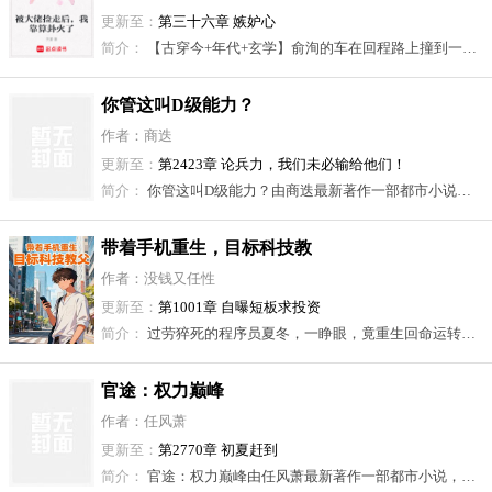
更新至：
第三十六章 嫉妒心
简介：
【古穿今+年代+玄学】俞洵的车在回程路上撞到一个身着奇装异服的女人，女人身上没有任何身份证明，他只好让司机将人送去最近的医院。 谁料，这女人醒来，看他第一眼竟然咒他，说他三日之内有血光之灾。 于是，第三天他也出了车祸。这女人还说他活不过二十六。今年二十五的俞洵：他该信吗？ 。。。为救天下苍生，白宋以身殉道。再醒来，她到了一个古怪的地方。 听说这里没银子寸步难行，面前就有个满身功德的人，她暂时先跟着他吧。 后来整个江城的人都知道俞家那个温和英俊，从来拒人千里之外的新任掌权者将一个来历不明的女人捧在手心。 知道实情的人却嫉妒余洵，能让一个无所不能的大师对他另眼相看，俞家祖辈到底做了多少好事？
你管这叫D级能力？
作者：商迭
更新至：
第2423章 论兵力，我们未必输给他们！
简介：
你管这叫D级能力？由商迭最新著作一部都市小说，读书网免费为您提供你管这叫D级能力？最新章节抢先版，你管这叫D级能力？全文阅读，更新快，首选读书网。
带着手机重生，目标科技教
父
作者：没钱又任性
更新至：
第1001章 自曝短板求投资
简介：
过劳猝死的程序员夏冬，一睁眼，竟重生回命运转折的2008年高考考场。 \n口袋里一部来自2025年的手机，是他最大的依仗。\n英语40分的遗憾？ 轻松改写！家庭工厂的破产危机？AI豆包指点江山：奥运掘金，淘宝破局！ \n当所有人还在为未来迷茫，他已悄然布下天罗地网，从挽救一个家庭开始，一步步撬动整个时代的科技格局。 \n这一次，他不再庸碌，他的目标，是成为执掌未来的——科技教父！
官途：权力巅峰
作者：任风萧
更新至：
第2770章 初夏赶到
简介：
官途：权力巅峰由任风萧最新著作一部都市小说，读书网免费为您提供官途：权力巅峰最新章节抢先版，官途：权力巅峰全文阅读，更新快，首选读书网。