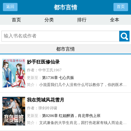
都市言情
返回
首页
首页
分类
排行
全本
都市言情
妙手狂医修仙录
作者：中华王氏1967
更新至：
第1736章 七心共振
简介：
小混蛋我们几个人没有什么可以教你了，你的医术无双，修炼一途也远超我们几个人，我们实在没有能教你的了，这是玉龙门掌门戒指交给你，你现在是玉龙门掌门了，这是你二师父给你的黑卡里面钱随便花，这是你三师父给你的龙王殿令牌，你拿此令牌可以调动龙王殿一切力量，你赶紧下山去历练吧，不要再烦我们了。
我在莞城风花雪月
作者：弹剑吟诗啸
更新至：
第0206章 红姐醉酒，肖北带伤上班
简介：
文武兼备的大学生肖北，因打伤老家有钱人而迫走莞城，就在他即将沦为乞丐时，他无意中救了房东太太韦若云。 韦若云美艳且又神秘，她的出现改变了肖北的人生轨迹。既然无理可讲，那就用铁拳开道。 身处低谷不自弃，在金钱美色中不迷失，肖北凭着一腔正气带领兄弟们在莞城开挂，看他是如何闯出一片自己的天空。