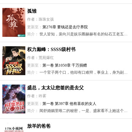
孤雏
作者：珠珠女孩
更新至：
第276章 要钱还是去疗养院
简介：
世人皆知，裴向川是娱乐圈赫赫有名的钻石王老五。三十五岁未结婚，只为等那位美若天仙的国际女星沈卿雪。 却很少人知道，他与旗下的顶级经纪人臧祺隐婚十年。儿子八岁生日，臧祺准备了一大桌饭菜等到半夜，却在凌晨刷到裴向川为沈卿雪打造雪域城堡的热搜。 她终于下定决心，结束这段名存实亡的婚姻。
权力巅峰：SSSS级村书
记！
作者：荒苑爆红
更新至：
第一卷 第1050章 千万捐赠
简介：
一个官子两个口，他却有口难辩，事业上，身为副镇长他被同事刁难，百般欺凌，家庭上，作为上门女婿，他被岳母打压，夫妻不和，一时间陈青跌入谷底，偶然的一次意外，他得以青云直上，逢凶化吉，在官场掌握滔天权柄！
盛总，太太让您签的是去父
留子协议
作者：吟雾
更新至：
第一卷 第397章 他有喜欢的女人
简介：
闻舒婚姻里唯二的秘密，一是、盛家看不上她这个媳妇，全家骗盛徵州在婚前签了个他不知情的离婚协议。 他们的婚姻仅能维持七年。 二是……她背着盛徵州偷生了个女儿。 七年婚姻，盛徵州从不知他还有个五岁孩子。 原以为七年时间，她全心全意付出总能焐热盛徵州的心。 却在距离离婚协议生效前三个月，她才悚然发现丈夫也有秘密。 ——他心里的朱砂痣，是自己的弟妹。 七年付出宛若一场荒诞滑稽的笑话！ 闻舒心如死灰，决心不再坦白他们有个孩子。 果断离婚，洒脱去父留子！ 只当他是个会喘气的试管工具！ 直到，闻舒从被嗤之以鼻的家庭主妇重回巅峰成最年轻的医学奖得主！ 曾经那个百般漠视她的男人终于知晓她早就决心离婚，早已不再要他。 女儿的存在也曝光天下。 向来薄情寡欲的男人将她堵在众目睽睽之下，咬牙切齿问：“离婚？去父留子？老婆，你是想要我命吗？” 闻舒牵着女儿淡淡一笑：“盛总，你听清楚，我女儿，姓霍，不是盛！”
放羊的爸爸