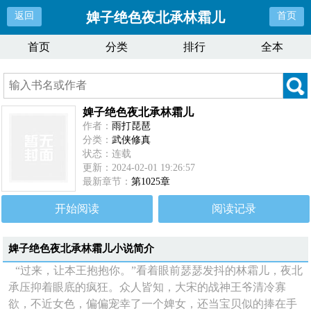
婢子绝色夜北承林霜儿
返回
首页
首页
分类
排行
全本
婢子绝色夜北承林霜儿
作者：
雨打琵琶
分类：
武侠修真
状态：连载
更新：2024-02-01 19:26:57
最新章节：
第1025章
开始阅读
阅读记录
婢子绝色夜北承林霜儿
小说简介
“过来，让本王抱抱你。”看着眼前瑟瑟发抖的林霜儿，夜北
承压抑着眼底的疯狂。众人皆知，大宋的战神王爷清冷寡
欲，不近女色，偏偏宠幸了一个婢女，还当宝贝似的捧在手