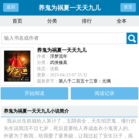
养鬼为祸夏一天天九儿
返回
首页
首页
分类
排行
全本
养鬼为祸夏一天天九儿
作者：
浮梦流年
分类：
武侠修真
状态：连载
更新：2023-04-23 07:33:32
最新章节：
第八千二百五十三章：元璃
开始阅读
阅读记录
养鬼为祸夏一天天九儿
小说简介
我从出生前就给人算计了，五阴俱全，天生招厉鬼，懂行的
先生说我活不过七岁，死后是要给人养成血衣小鬼害人的。
外婆为了救我，给我娶了童养媳，让我过起了安生日子，虽