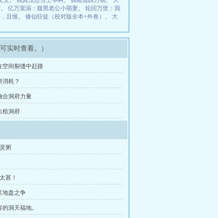
义父
、
我真没想当王爷啊
、
我能追踪万物
、
大
府
、
亿万宠溺：腹黑老公小萌妻
、
轮回万世：我
子，且慢
、
修仙狂徒（校对版全本+外卷）
、
大
即可实时查看。）
章 在空间裂缝中赶路
 拼消耗？
 融合洞府力量
 出租洞府
夺灵粥
人太甚！
矿区地盘之争
废弃的洞天福地。