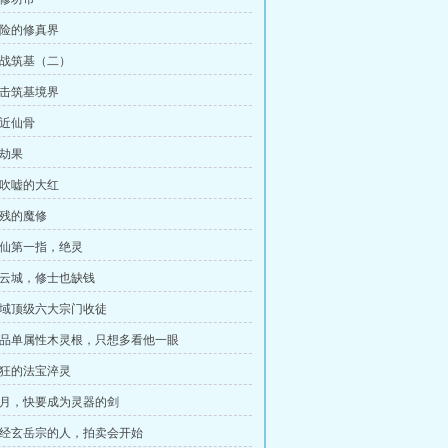
凶险的修真界
 初战筑基（二）
冲击筑基境界
靠近仙骨
雷劫果
爱吹嘘的大红
凶残的魔修
 灭仙第一指，绝灵
 仙云城，修士也缺钱
 东域顶级六大宗门收徒
 八品单属性木灵根，只想多看他一眼
 疯狂的法宝淬灵
 岁月，快要成为灵器的剑
 曾经玄岳宗的人，拍卖会开始