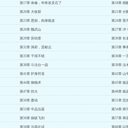
第17章 体修，年终发灵石了
第18章 
第20章 大收获
第21章 
第23章 恩怨，肉身炼皮
第24章 
第26章 魏武山
第27章 冲
第29章 苏幼萱
第30章 
第32章 洞府，贡献点
第33章 事
第35章 干得不错
第36章 一
第38章 斗法台一战
第39章 法
第41章 护身符箓
第42章 山
第44章 御物术
第45章 
第47章 控火
第48章 炼
第50章 轰动
第51章 悲
第53章 中品法器
第54章 
第56章 操纵飞剑
第57章 
第59章 法器比试
第60章 以