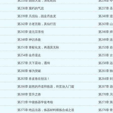
第233章 阴阳大道，演化轮回
第234章 
第236章 腐朽的气息
第237章
第239章 凡伐仙，战金丹血龙
第240章 
第242章 古老宫殿，真仙行宫
第243章 
第245章 道元宗亲传
第246章
第248章 神识杀敌
第249章
第251章 青蛟化龙，再遇莫无秋
第252章
第254章 金丹退走
第255章 
第257章 天下震动，通缉
第258章 
第260章 修为突破
第261章
第263章 兽皮卷在创法！
第264章 
第266章 超然的丹道和炼器，剑玄诀入门篇
第267章
第269章 晋升之路
第270章
第272章 中级炼器学徒考核
第273章 
第275章 绝品法器，炼器材料熔炼合成之道
第276章