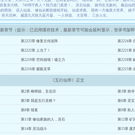
重生天龙，大宋小王爷，天下无敌
、
恐怖复苏同人
、
地球第一剑
、
公若不弃，愿拜为
容复东方晴
、
749局守夜人？我乃道门真君！
、
灵石仙族
、
疯书生无敌剑
、
极品仙
始的西游
、
误入仙途
、
修仙从断肢接续开始
、
仙道求索
、
我有一方修真大世界
、
娘
、
吞天武神
、
威震九天陈凡蓝月凝
、
一人得道
、
大至尊
、
三步人生
、
最新章节（提示：已启用缓存技术，最新章节可能会延时显示，登录书架
第2225章 修复古传送阵
第2224
第2222章 上当了！
第2221章
第2219章 空间崩塌！墟之力
第2218章
第2216章 紫眼灵草
第2215章
《五行仙帝》正文
第2章 柳师姐，玄岳宗
第3章 抢
第5章 我是五行灵根？
第6章 灵宝
第8章 报复
第9章 欺
第11章 修仙家族的人，灵石
第12章 
第14章 灵活战斗
第15章 