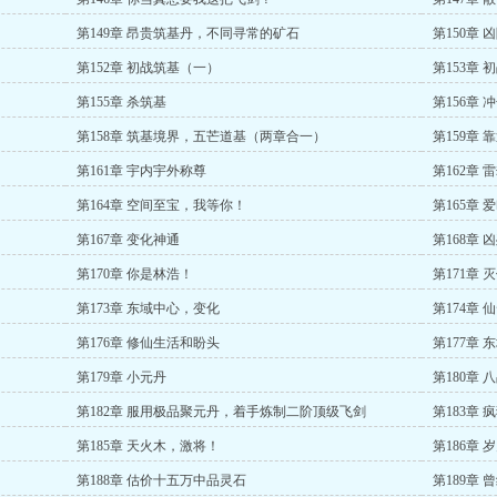
第149章 昂贵筑基丹，不同寻常的矿石
第150章 
第152章 初战筑基（一）
第153章
第155章 杀筑基
第156章 
第158章 筑基境界，五芒道基（两章合一）
第159章 
第161章 宇内宇外称尊
第162章 
第164章 空间至宝，我等你！
第165章 
第167章 变化神通
第168章 
第170章 你是林浩！
第171章
第173章 东域中心，变化
第174章
第176章 修仙生活和盼头
第177章
第179章 小元丹
第180章
第182章 服用极品聚元丹，着手炼制二阶顶级飞剑
第183章
第185章 天火木，激将！
第186章
第188章 估价十五万中品灵石
第189章