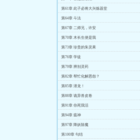
第61章 此子必将大兴炼器堂
第64章 斗法
第67章 二师兄，许安
第70章 木长生便是我
第73章 珍贵的朱灵果
第76章 学徒
第79章 辨别灵药
第82章 帮忙化解恩怨？
第85章 潜龙！
第88章 诡异兽皮卷
第91章 你死我活
第94章 瘟神
第97章 降妖除魔
第100章 勾结