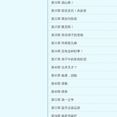
第16章 崩山拳！
第19章 双倍灵石！杀妖兽
第22章 离别与惊喜
第25章 聚灵阵！
第28章 亲传弟子的资格
第31章 拜师第九峰
第34章 还有这种好事！
第37章 弟子中的富裕阶层
第40章 法术天才？
第43章 偷袭，凶险
第46章 请教
第49章 榜单
第52章 第一之争
第55章 提升法器品质
第58章 都是些破烂