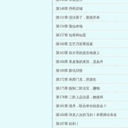
第148章 丹药店铺
第151章 没法善了，那就开杀
第154章 落仙赤地
第157章 仙骨和仙蛋
第160章 五芒乃至尊筑基
第163章 你大哥的皮在他身上
第166章 兽皮卷的来历，灵血丹
第169章 新仇旧恨
第172章 杀西门克，邪祟生
第175章 炼制二阶法宝，赚钱
第178章 二阶上品法器，她值得
第181章 借丹，联合举办拍卖会？
第184章 淬灵八次的飞剑！本尊师出有名
第187章 此剑！