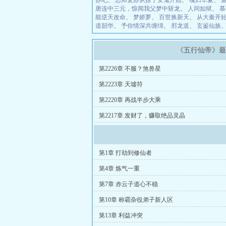
苏吧
、
恐怖复苏从撩了女鬼开始
、
魂归华夏
、
唐连中三元，惊闻我父梦中斩龙
、
人间如狱
、
慕
能逆天改命
、
梦娇萝
、
百世换新天
、
从大秦开
道韶华
、
予你情深共缠绵
、
邪龙道
、
玄鉴仙族
《五行仙帝》
第2226章 不服？煞兽星
第2223章 天墟符
第2220章 再战半步大乘
第2217章 发财了，赚取绝品灵晶
第1章 打劫到修仙者
第4章 炼气一重
第7章 赤云子道心不稳
第10章 称霸杂役弟子新人区
第13章 利益冲突