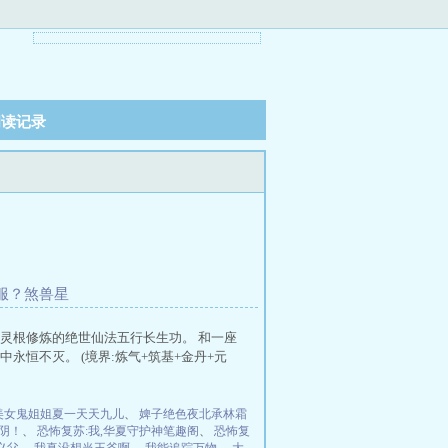
阅读记录
不服？煞兽星
灵根修炼的绝世仙法五行长生功。 和一座
恒不灭。 (境界:炼气+筑基+金丹+元
美女鬼姐姐夏一天天九儿
、
婢子绝色夜北承林霜
阴！
、
恐怖复苏:我,华夏守护神笔趣阁
、
恐怖复