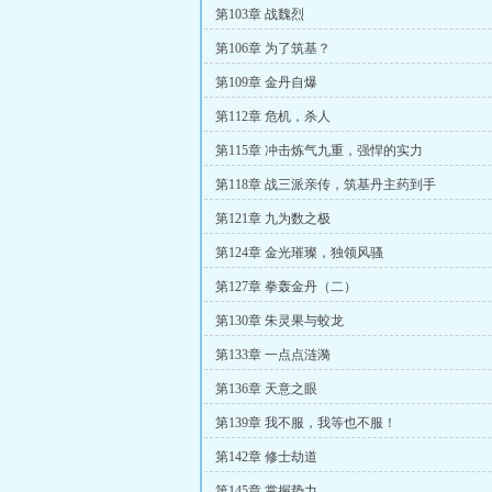
第103章 战魏烈
第106章 为了筑基？
第109章 金丹自爆
第112章 危机，杀人
第115章 冲击炼气九重，强悍的实力
第118章 战三派亲传，筑基丹主药到手
第121章 九为数之极
第124章 金光璀璨，独领风骚
第127章 拳轰金丹（二）
第130章 朱灵果与蛟龙
第133章 一点点涟漪
第136章 天意之眼
第139章 我不服，我等也不服！
第142章 修士劫道
第145章 掌握势力