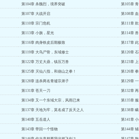
第104章 杀魏烈，境界突破
第105章 
第107章 大战开启
第108章
第110章 宗门危机
第111章 
第113章 小旗，星光
第114章 
第116章 肉身铁皮后期极致
第117章 
第119章 大鸟尸骨，东域修士
第120章
第122章 万丈大鼎，镇压万兽
第123章
第125章 灭仙八指，和崩山之拳！
第126章
第128章 连杀两名青墟宗弟子
第129章
第131章 苍天一刀
第132章 
第134章 又一个东域大宗，风雨已来
第135章
第137章 天地为牢，莫名成了反天之人
第138章
第140章 五岳道人
第141章
第143章 带回一个怪物
第144章
第146章 你当真想要我这把飞剑？
第147章 