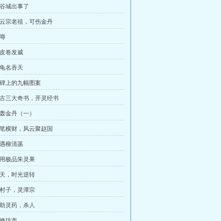
青谷城出事了
 血云宗老祖，可伤金丹
欺辱
兽皮卷发威
此龟名吞天
 石碑上的九幅图案
 上古三大奇书，开灵经书
 拳轰金丹（一）
 一笔横财，风云聚赵国
再遇柳清菡
 服用极品朱灵果
 瞒天，时光逆转
 小村子，灵潭宗
 辅助灵药，杀人
散修坊市