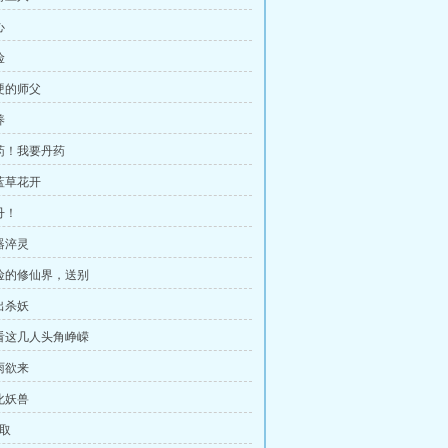
心
险
强硬的师父
养
丹药！我要丹药
紫蓝草花开
丹！
器淬灵
危险的修仙界，送别
出杀妖
你看这几人头角峥嵘
雨欲来
化妖兽
摘取