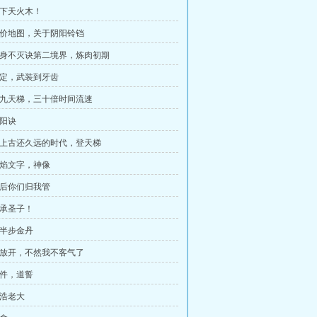
买下天火木！
 天价地图，关于阴阳铃铛
 金身不灭诀第二境界，炼肉初期
 约定，武装到牙齿
 九九天梯，三十倍时间流速
道阳诀
 比上古还久远的时代，登天梯
 火焰文字，神像
 以后你们归我管
传承圣子！
败半步金丹
 快放开，不然我不客气了
条件，道誓
林浩老大