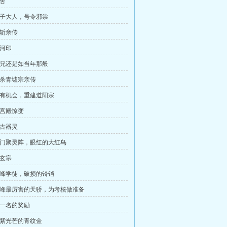
夺舍
 圣子大人，号令邪祟
逆斩亲传
山河印
 师兄还是如当年那般
 连杀青墟宗亲传
 若有机会，重建道阳宗
古宫殿惊变
远古器灵
 独门聚灵阵，眼红的大红鸟
剑玄宗
 器峰学徒，破损的铃铛
 天峰最厉害的天骄，为考核做准备
第一名的奖励
 青紫光芒的青纹金