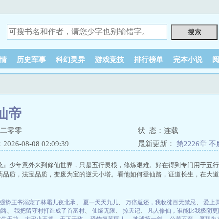
情
历史军事
科幻灵异
游戏竞技
排行榜单
完本小说
仙帝
七二零零
状 态：连载
26-08-08 02:09:39
最新更新：
第2226章 
统』少年意外来到修仙世界，只是五行灵根，修炼艰难。好在得到专门用于五行
药品质，法宝品质，变废为宝的逆天小塔。看他如何登仙路，证道长生，在大道中永
强势王爷溺宠了林霜儿夜北承
、
夏一天天九儿
、
万倍返还，我收徒百无禁忌
、
爱上
仙路
、
我把留守村打造成了首富村
、
仙缘无限
、
掠天记
、
凡人修仙，谁能比我极阴更