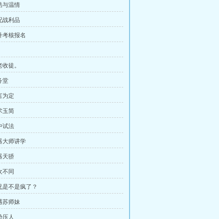
残酷与温情
分配战利品
晋升考核报名
！
长老收徒。
务堂
言为定
术玉简
中试法
炼器大师讲学
器天骄
欢不同
师兄是不是疯了？
再遇苏师妹
势压人