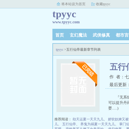
将本站设为首页
收藏tpyyc
tpyyc
www.tpyyc.com
首页
玄幻魔法
武侠修真
都市言
tpyyc
>五行仙帝最新章节列表
五行
作 者：
最后更新：20
『无系
可以提升丹
婴......)
推荐阅读：
劫天运夏一天天九儿
、
娇软奴婢又被
儿
、
五行仙帝
、
养鬼为祸夏一天天九儿
、
掌门