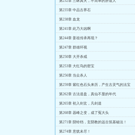
第232章 三昧真火，不简单的胖道人
第235章 中品古界石
第238章 血龙
第241章 此乃大凶啊
第244章 姜祖传承再现？
第247章 群雄环视
第250章 大开杀戒
第253章 大红鸟的密宝
第256章 当众杀人
第259章 紫红色石头来历，产生古灵气的法宝
第262章 古法道盘，真仙不显的年代
第265章 初入剑玄，凡剑道
第268章 器峰之变，成了冤大头
第271章 阴铃铛，玄阴教的远古筑基秘法！
第274章 意犹未尽！