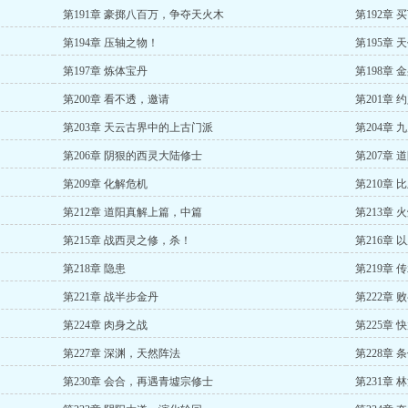
第191章 豪掷八百万，争夺天火木
第192章 
第194章 压轴之物！
第195章
第197章 炼体宝丹
第198章
第200章 看不透，邀请
第201章
第203章 天云古界中的上古门派
第204章
第206章 阴狠的西灵大陆修士
第207章 
第209章 化解危机
第210章
第212章 道阳真解上篇，中篇
第213章
第215章 战西灵之修，杀！
第216章
第218章 隐患
第219章 
第221章 战半步金丹
第222章 
第224章 肉身之战
第225章
第227章 深渊，天然阵法
第228章 
第230章 会合，再遇青墟宗修士
第231章 