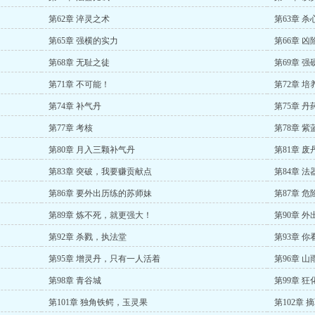
第62章 淬灵之术
第63章 杀
第65章 强横的实力
第66章 凶
第68章 无耻之徒
第69章 
第71章 不可能！
第72章 培
第74章 补气丹
第75章 
第77章 考核
第78章 
第80章 月入三颗补气丹
第81章 废
第83章 突破，我要赚贡献点
第84章 法
第86章 要外出历练的苏师妹
第87章 
第89章 炼不死，就更强大！
第90章 外
第92章 杀戮，执法堂
第93章 
第95章 增灵丹，只有一人活着
第96章 山
第98章 青谷城
第99章 狂
第101章 独角铁鳄，玉灵果
第102章 