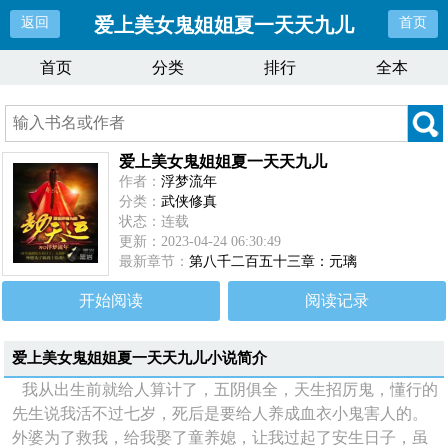
爱上美女鬼姐姐夏一天天九儿
返回
首页
首页
分类
排行
全本
爱上美女鬼姐姐夏一天天九儿
作者：
浮梦流年
分类：
武侠修真
状态：连载
更新：2023-04-24 06:30:49
最新章节：
第八千二百五十三章：元璃
开始阅读
阅读记录
爱上美女鬼姐姐夏一天天九儿
小说简介
我从出生前就给人算计了，五阴俱全，天生招厉鬼，懂行的
先生说我活不过七岁，死后是要给人养成血衣小鬼害人的。
外婆为了救我，给我娶了童养媳，让我过起了安生日子，虽