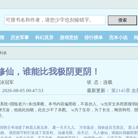
情
历史军事
科幻灵异
游戏竞技
排行榜单
完本小说
列表
修仙，谁能比我极阴更阴！
游泳冠军
状 态：连载
26-08-05 00:47:53
最新更新：
第2145章 
无系统+阴险老六+杀伐果断。本书内容偏黑暗，不喜勿入。\n当宋文杀死那瘦
神亢奋，他就此知晓，此生少不了杀戮。 \n为了生存，为了长生，蝇营狗苟、阴
阶。
强势王爷溺宠了林霜儿夜北承
、
夏一天天九儿
、
万倍返还，我收徒百无禁忌
、
爱上
仙路
、
我把留守村打造成了首富村
、
仙缘无限
、
掠天记
、
凡人修仙，谁能比我极阴更