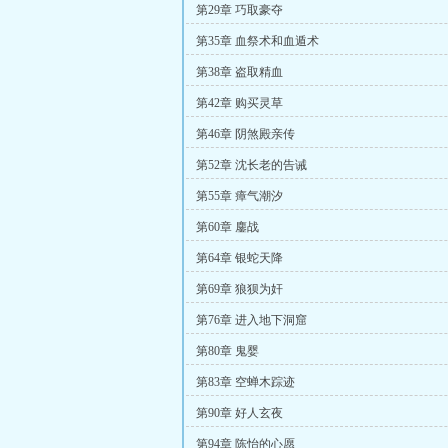
第29章 巧取豪夺
第35章 血祭术和血遁术
第38章 盗取精血
第42章 购买灵草
第46章 阴煞殿亲传
第52章 沈长老的告诫
第55章 瘴气潮汐
第60章 鏖战
第64章 银蛇天降
第69章 狼狈为奸
第76章 进入地下洞窟
第80章 鬼婴
第83章 空蝉木踪迹
第90章 好人玄夜
第94章 陈怡的心愿