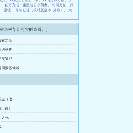
义父
、
我真没想当王爷啊
、
我能追踪万物
、
大
府
、
亿万宠溺：腹黑老公小萌妻
、
轮回万世：我
子，且慢
、
修仙狂徒（校对版全本+外卷）
、
大
，登录书架即可实时查看。）
 菩玄之墓
 偶遇妖兽
 巧笑逢迎
 返回紫薇仙域
少帮主（改）
复仇（改）
阴之死
战