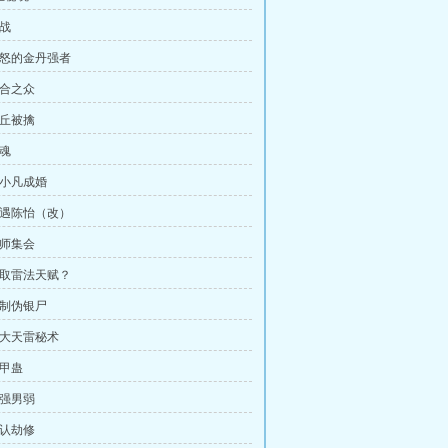
乱战
 暴怒的金丹强者
乌合之众
杜丘被擒
搜魂
张小凡成婚
 再遇陈怡（改）
符师集会
 盗取雷法天赋？
炼制伪银尸
九大天雷秘术
圣甲蛊
女强男弱
误认劫修