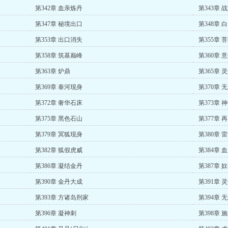
第342章 血亲炼丹
第343章 
第347章 秘境出口
第348章 
第353章 出口消失
第355章 
第358章 筑基巅峰
第360章 
第363章 炉鼎
第365章 
第369章 泰河现身
第370章 
第372章 奢华石床
第373章 
第375章 黑色石山
第377章 
第379章 冥狐现身
第380章 
第382章 狐假虎威
第384章 
第386章 凝结金丹
第387章 
第390章 金丹大成
第391章 
第393章 方诸岛刑家
第394章 
第396章 凝神刺
第398章 