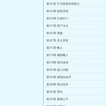
第341章 行为怪异的戎静云
第345章 收取灵焰
第350章 白虎封门
第357章 冥尸冷火
第361章 诱敌
第367章 灵火异变
第371章 蜥人
第374章 擒获蜥人
第378章 泰河追来
第381章 逃入内殿
第385章 炼制结金丹
第388章 再次结丹
第392章 离岛
第395章 废物公子