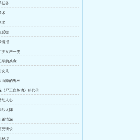
手任务
禁术
蛊术
虫反噬
家情报
天才少女严一雯
严正平的杀意
仙女儿
从天而降的鬼三
修炼《尸王血炼功》的代价
财帛动人心
燎原烈火阵
师姐弟情深
徐师兄请求
血秘境