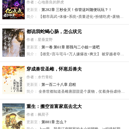
亿万吨
作者：心地善良的胖虎
更新至：
第282章 三秒全灭！你管这叫随便玩玩？！
简介：
【都市高武+体修+系统+质量进化+扮猪吃虎+废物逆袭+热血+爽文+不圣母】\n本书又名《震惊！ 原来这世界是新手村？》\n评分刚出，后边会涨！\n50章之前节奏稍慢，搞笑暴爽！ 越往后格局越炸！\n学霸苏铭觉醒了F级天赋【日益沉重】。\n效果：每天增重1%。 副作用：骨质疏松！\n被S级天才抢走女友？被全校嘲讽的人形秤砣？ \n直到星空最强作弊器【质量无限进化】觉醒！\n他的体重和密度开始狂飙！ \n十吨、百吨、千吨……！\n “叮！恭喜宿主完成新手教程，正式开启天体演化序列！”\n纳尼！？ \n搞了半天，这世界只是个新手村？！\n觉醒者一到九阶，天赋F到SSS，全是系统做的本地化阉割版？ ！\n当土著们还在玩火玩水时，苏铭的细胞已堪比星核！\n那么，村外的世界……又该是何等风景呢？ \n……\n班主任：苏同学，老师当年是为了磨砺你心性啊！\n柳如烟：苏铭，只有你才配得上我，我们重新开始好不好？ \n众天骄：你管这叫F级？那我们他妈算什么？\n帝都校长：老夫教了一辈子法则，才知道宇宙的尽头是物理！ \n女武神：在苏铭面前，连光都跑不了。\n联邦元帅：此子一人，可镇星河。 \n源兽王：快逃回空间裂缝！那个叫苏铭的人类张嘴了……！
都说我蛇蝎心肠，怎么状元
首辅总翻我墙
作者：星垂棠野
更新至：
第一卷 第61章 那我与二小姐一道吧
简介：
【雄竞+宫斗宅斗+万人嫌爆改+爽文】 被穿越者夺舍五年，温娆从承安侯嫡女、京城第一姝，活成了人人唾弃的恶女。 穿越者顶着她的脸，冒领救命恩逼婚落魄战神，追着状元、世子、首辅满京跑，还处处陷害亲妹，把她的名声踩进泥里，把一手好牌打得稀烂 一场落水，温娆强势回归 解释？道歉？洗白？ 她温娆生来便是众星捧月的，何须向旁人解释？ 被退婚？那真是.... 太好了！ 有着婚约还怎么好好戏耍京都城？ 可你们不是都讨厌我吗？怎么突然就爱上我了？ 阴郁前夫嘴硬心软，克制到濒临崩坏； 绿茶状元装纯卖乖，背地里病娇爱吃醋； 纨绔世子嘴硬傲娇，默默守护还死要面子； 清冷首辅生人勿近，内心却疯狂脑补失控 她游戏人间，撩拨人心，看着从前厌她的人一个个俯首称臣。 疯批恶女不洗白，一生只爱自己。 却偏叫满京城的天之骄子，都为她俯首称臣。
穿成兽世圣雌，怀崽后兽夫
顶不住了
作者：水竹青松
更新至：
第一百二十八章 启程
简介：
全兽世都知道圣雌唐甜甜是个废物，仗着身份虐待五个兽夫，早晚遭报应。 唐甜甜自己也这么觉得，毕竟原主就是这么死的。所以她穿来第一件事：和谈、解契、跑路。 计划很完美，除了她不小心睡了鹰族兽夫，还不小心怀了孕，更不小心发现怀一个孩子，精神力涨一截。 怀两个呢？她看向另外四个兽夫，目光逐渐危险。兽夫们被她盯得发毛，后来才知道这个女人脑子里只有一件事：怎么合法合规地甩掉他们，顺便多怀几个崽当充电宝。
重生：搬空首富家底去北大
荒
作者：枫荷子
更新至：
第881章 怎么？
简介：
上一世，我是江南顾家的大小姐顾晚。\n特殊时期一来，家被抄、人被批斗，爷爷奶奶被逼死，三个哥哥流放惨死，我冻毙在北大荒的雪地里。 \n睁眼，我竟重生回到了风波前！\n风声已紧，断了联系的二叔一家等着落井下石，远在南洋的姥姥家远水解不了近渴。 \n这一次，我攥着随身空间，说服全家：跑！\n金银细软、粮食布匹、药品工具，统统收进空间。 \n江南再无顾家地主，北大荒多了户开荒户。\n别人啃树皮时，我家粮囤满仓；\n别人被批斗时，我们早已洗白身份，安稳度日。 \n这一世，我要护好全家，让所有仇人血债血偿！