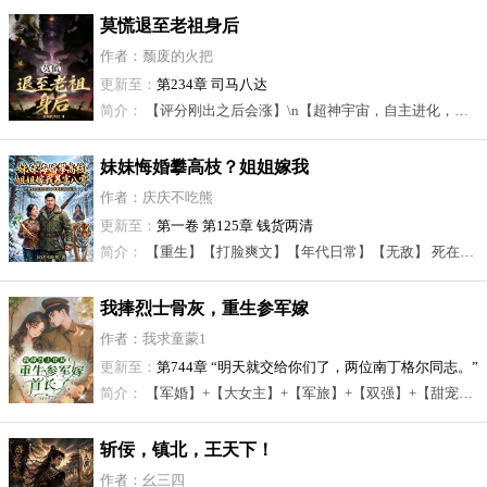
莫慌退至老祖身后
作者：颓废的火把
更新至：
第234章 司马八达
简介：
【评分刚出之后会涨】\n【超神宇宙，自主进化，前期和其他势力交互较少，可以当历史灵气复苏来看，群像，玄幻历史】\n咸阳一念破鸿蒙，武道源开赤县中。 \n秦汉薪火传千载，唐宋锋棱贯九穹。\n江山兴废如流水，道统沉浮未改容。 \n不借诸神天外法，诸夏群星耀九州。\n穿越大秦，不负你们所望，秦始皇养成了，灭六国提早了，火药发明了，我自己也天下无敌了。 \n天上来敌了。\n三滴精血让咸阳宫血流成河，一伙流民让大秦分崩离析。 \n暗能就在这，尔等能用，我诸夏自然也能用！\n布武天下，由我开始！ 至此，从两千年前开始，诸夏在暗能的道路上一路狂奔。\n那时，德诺文明还在漂流，烈阳文明还在舔舐伤口，天使文明与恶魔文明的战争席卷星空，武道种子开始发芽。 \n两千年后，武道昌盛，高手如云，三王同临，遮天蔽日。\n莫慌，我诸夏自有底蕴。
妹妹悔婚攀高枝？姐姐嫁我
暴富八零！
作者：庆庆不吃熊
更新至：
第一卷 第125章 钱货两清
简介：
【重生】【打脸爽文】【年代日常】【无敌】 死在病榻上的陆青山，一睁眼重生回到了八十年代的东北林区。 前世错信绿茶悔婚毁了一生，重活一世，他果断拉过一旁卑微受气的绝美长姐！ “退婚？这简直是天大的好事！今天起，秀兰就是我陆青山的媳妇！” 凭着前世跑山三十年的经验，陆青山在莽莽原始大森林里如履平地。 左手猎刀破风，右手神枪弑敌！ 寻参王，斗狼群，擒金匪，收虎王！ 他从一个屯里人人喊打的落魄穷小子，一路碾压各路跳梁小丑，靠着惊人的信息差和实力，疯狂收拢这个年代的第一波财富。 豪宅盖起，吉普车开回家，山货远销省城！ 不仅把日子过得红红火火，更是将原本悲苦的妻子宠成了让人嫉妒的公主！ 那个曾经退婚的绿茶妹妹终于悔得捶胸顿足，哭着求复合：“姐夫，其实当年我是有苦衷的……” 陆青山冷笑：“滚！”
我捧烈士骨灰，重生参军嫁
首长了
作者：我求童蒙1
更新至：
第744章 “明天就交给你们了，两位南丁格尔同志。”
简介：
【军婚】+【大女主】+【军旅】+【双强】+【甜宠】+【女兵】\n上辈子，林夏楠用七十三年孤苦，换来一个迟到的真相。 \n原来，她竟然是烈士的后代！\n父母的抚恤金被叔婶侵占，她被当成牲口使唤，十八岁被卖给无赖张铁柱，终生无子。 \n她坐着轮椅，在机场迎回父母骨灰。\n再睁眼，竟然回到了1970年，被迫要嫁给张铁柱的三天前！ \n林夏楠手捧父母遗物，前往军区求助。\n军区震怒！\n是谁，让英雄流血又流泪？ \n重活一次的林夏楠，不仅报复了叔婶，拿回了自己应得的待遇，也获得了崭新的人生。 \n她参军报国，继承了父母的遗志，发誓要将自己的一生奉献给党和人民。 \n她用自己的努力和实力，不仅收获了掌声和荣誉，也俘获了那位冷面军官的心。 \n从亲手剪去她的长发、教她本领，到并肩作战、共御外敌。\n陆铮与林夏楠一生为国、一生相守，从尖刀与白衣，到双星上将。 \n不负家国，更不负彼此。\n【作者军人后代，本文将真实再现70年代军旅生活，详细战争描写，真实历史事件改编，女主成长。 】
斩佞，镇北，王天下！
作者：幺三四