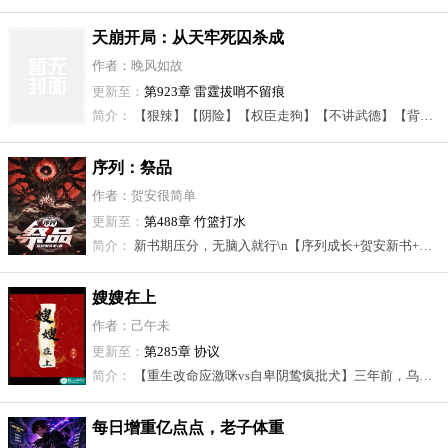
天崩开局：从天牢死囚杀成
摄政王
作者：晚风如故
更新至：
第923章 雷霆拔哨不留痕
简介：
【狠辣】【阴险】【权臣走狗】【不讲武德】【背刺者都该死】\n穿越不是畏首畏尾，穿越是肆意妄为。 \n陈宴刚一睁眼，就身处天牢死狱之中，还是被亲爹亲弟检举进来的。 \n命悬一线之际，他没有任何犹豫，转头就投靠了权臣，成为权臣手下最忠实的走狗！ \n权臣要求纳的投名状，第一个任务就是，干掉他骨肉血亲、挚爱亲朋的二叔…\n而这恰恰正中陈宴下怀！ \n有了靠山的第一件事，你该去做些什么？\n那当然是睚眦必报。 \n清算曾经所有欺凌、羞辱、践踏过自己之人！\n没有人比陈宴更懂，如何处理一个父亲，还有两个兄弟！ \n权臣要杀前朝废帝，永绝王朝后患，那可太棒了！\n屠龙的办法，我有九种！ 九种！\n知道什么叫专业对口的含金量吗？\n而且权臣大佬只要结果，还无限兜底。 \n陈宴在大周遇到了最懂他的伯乐。\n至于名声臭不臭？\n功成名就后，自有大儒为我辩经！ \n在权臣大佬的庇护下，陈宴解锁封狼居胥，南下擒龙，勒石燕然，饮马瀚海等一系列成就。 \n直至假黄钺，使持节，录尚书事、开府仪同三司、都督中外诸军事，进相国、总百揆，赞拜不名、入朝不趋、剑履上殿，加九锡，位在诸王侯之上……\n距离那个位置只剩下一步之遥！
序列：祭品
作者：贺安很简单
更新至：
第488章 竹篮打水
简介：
新书期压分，无脑入就行\n【序列成长+贺安新书+老规矩不憋屈】\n被父母卖为人牲，以五鬼替五脏，以六魔化六腑归来！ \n爸，妈，你们怎么不笑了？\n那些拿了我内脏的人或神，你们做好准备了么？ \n我，来讨债了！
嫂嫂在上
作者：己午未
更新至：
第285章 协议
简介：
【重生改命应激咪vs自卑阴鸷疯批犬】三年前，乌以灵风光大嫁，从小县令之女变成京城任府长媳。 世人无不羡艳。成婚三年，数次滑胎。每次怀上，夫君都高兴得亲自给她熬安胎药。 每次孩子没了，他都抱着她哭，懊悔自己没看护她，比她还难过。婆母说她福薄不争气，全京城都在笑话她是个不下蛋的母鸡，好在丈夫并不责怪她。 婆母以祈福之名让她三伏天赶去城郊的寺庙，那是她小产的第三天，最终她死在了夏秋的第一场雨夜。 再睁眼，回到洞房花烛夜。一个新郎，一个新娘，还有个破门而入的新郎。 这洞房怎么圆？*任平江病病歪歪庸碌半生。一辈子就干了两件事。第一件：替兄洞房，替兄生子，替兄去死。 第二件：她死后，他杀了所有人，然后抹了脖子。死前他想：下辈子，能不能别让我再躲了？ 睁眼，他压在她身上。红烛，喜帐，洞房花烛。
每日增重亿点点，老子体重