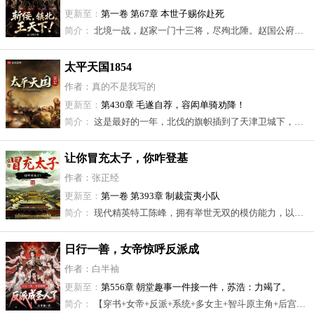
更新至：
第一卷 第67章 本世子赐你赴死
简介：
北境一战，赵家一门十三将，尽殉北陲。赵国公府，仅剩赵慎行一人。 六位嫂嫂为求自保，一同嫁给赵慎行。 自此，赵家不灭，六家共担。 朝堂奸佞要赵家亡？杀！北鞑犯边？斩！ 那年，赵慎行加冠，立字尚武。 他举起长枪，肩挑六房，担起了赵家世代守护的万里山河。 誓要将赵家白幡，万倍插于敌国王庭！
太平天国1854
作者：真的不是我写的
更新至：
第430章 毛遂自荐，容闳单骑劝降！
简介：
这是最好的一年，北伐的旗帜插到了天津卫城下，西征的刀锋在靖港逼得曾国藩投水。 这也是最坏的一年，北伐的铁流在北方寒冬中凝结，西征的大胜因内斗倾覆于湘潭。 1854年，天国运势的巅峰在此，跌落的伏笔亦在此。赵木成便在这一年，踏入了天京城。 从最卑微的 “两司马”起步，于这末世激流中，执棋落子，横扫乾坤。
让你冒充太子，你咋登基
了？
作者：张正经
更新至：
第一卷 第393章 制裁蛮夷小队
简介：
现代精英特工陈峰，拥有举世无双的模仿能力，以及过目不忘本领，却意外穿越为太子替身。 无能太子为了应付皇帝检查：“现在去睡太子妃，事后赏你荣华富贵。” 陈峰微微一笑：“你什么身份，竟敢跟本宫长得一模一样？” 就连美艳无双的太子妃都认为，假太子撑不过三天。 可陈峰演着演着，画风却偏到姥姥家了。 皇帝盼他早日登基，满朝文武争当从龙之臣。 庙堂如此，江湖更是如此。 百济国长公主，当朝太子妃眉头紧锁： “太子是你，反贼头目是你，就连白莲教主的相好，还是你。” “说，你还有什么瞒着我的？” 陈峰无奈摊手，敌国女帝明天就要嫁过来，该不该告诉她呢？ 在线等，挺急的！
日行一善，女帝惊呼反派成
圣人了
作者：白半袖
更新至：
第556章 朝堂趣事一件接一件，苏浩：力竭了。
简介：
【穿书+女帝+反派+系统+多女主+智斗原主角+后宫。】\n评分刚出，\n苏浩穿书成为书中的反派角色，\n携带【日行一善系统】\n勇闯大武王朝，\n女帝：你这家伙，抓紧去治理国家，朕要生了不知道吗？ \n女将军：我卸不卸甲，跟你做不做好事有什么关系？\n才女：“文章本天成，妙手偶得之”你装叉的样子，妾身中意的紧。 \n女侠：“侠之大者，为国为民”，为了这句话，我追随你一辈子又何妨。 \n魔教圣女：····\n······\n原书主角：你把好事都干了，，那我就干坏事呗，我总不能白来吧。 \n苏铭城：做反派难，做洗白的反派其实挺简单的。\n那一日，帝都之中，\n苏铭城的雕像，受万民膜拜。 \n~~~~~·