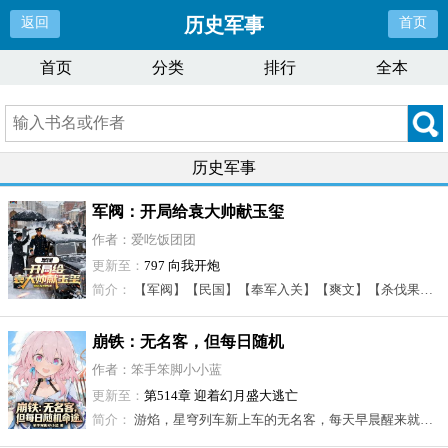
历史军事
返回
首页
首页
分类
排行
全本
历史军事
军阀：开局给袁大帅献玉玺
作者：爱吃饭团团
更新至：
797 向我开炮
简介：
【军阀】【民国】【奉军入关】【爽文】【杀伐果断】【无敌】\n穿越军阀混战，成为奉系军阀冯德林长子---冯永。 \n开局，用一块假玉玺。\n给父亲换来东四省巡阅使的官职，给自己换来沪省督军的官职。 \n从此刻开始，冯庸驾驶着历史的快车一路前进。\n他建工厂，搞实业，开军校，整备军务......
崩铁：无名客，但每日随机
命途
作者：笨手笨脚小小蓝
更新至：
第514章 迎着幻月盛大逃亡
简介：
游焰，星穹列车新上车的无名客，每天早晨醒来就会切换命途，当然，有的时候也会同时切换到双重命途。 \n【毁灭-游焰】：如果我不能拯救这个失败的世界，那就让银河燃烧吧。 \n【存护-游焰】：我~已~经~是~全~速~前~进~了~\n【神秘-游焰】：你说，会不会有人对着星神道Gu……\n【记忆-游焰】：只要把时间停在只有幸福美好中，没有痛苦和死亡就可以了！ \n【智识-游焰】：可知与不可知的边……（背后中刀）\n【同谐-游焰】：普世同谐，群星共熠……\n并不是精神分裂，也不是系统，每天午夜12点之后准时切换命途。