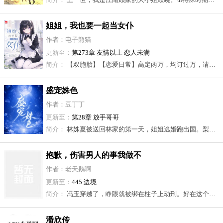
姐姐，我也要一起当女仆
吗？
作者：电子熊猫
更新至：
第273章 友情以上 恋人未满
简介：
【双胞胎】【恋爱日常】高定两万，均订过万，请放心观看~江渝白第一次收租，就撞见了因为没钱交租而对房东苦苦哀求的双胞胎姐妹林见夏：事先说好，还完欠租我们就两清了！ 林见夏：只是打扫卫生做做饭而已，我才不要穿女仆装！毕业后。林见夏：....喂，江小白，你不会要等着女孩子主动吧？ 江渝白：哦，其实我喜欢的是你妹妹。林见夏：？----------------------------------------------（已有数本万订作品的观看经验，请放心食用）
盛宠姝色
作者：豆丁丁
更新至：
第28章 放手哥哥
简介：
林姝夏被送回林家的第一天，姐姐逃婚跑出国。梨树下，她见到了去退婚的‘准\’姐夫。 那人风姿绰约，实在俊美。林姝夏脱口而出：“替婚的，要不？”林姝夏本以为他答应的爽快，对她应该也是有些好感的。 只是婚后七年，她成了一只被困在深宅大院里的金丝雀。七年后，姐姐镀金回国。 所有人都在等着看她被赶出陈家。就连亲生儿子，都不出意外的选择父亲。 她也在等。等……等来了姐姐送的千万豪宅。等来了儿子自愿选择跟她。 等来了她的外交梦想再次绽放。等来了被困七年的真相。等等！不兑，这流程不兑！ 陈总，离婚流程再了解一下呢？
抱歉，伤害男人的事我做不
到（女尊）
作者：老天鹅啊
更新至：
445 边境
简介：
冯玉穿越了，睁眼就被绑在柱子上动刑。好在这个朝代还算人道，女犯就用女官审，施刑者清一色是身着兽皮，举止粗犷的女人。 冯玉：姐姐，大家都是女人，行行好放了我吧。 刑官：（愣住）（对视）（大笑）（挥鞭）中原瘟狗，受不住了就招，少给你奶奶耍花招。 在受刑过程中，冯玉得知自己是中原派来的使者，没谈妥，被抓了。至于她们问的那些，冯玉一概不知。 冯玉：我真的不知道啊！饶了我吧姐姐！我是穿越来的！我根本不是之前那个人啊！ 刑官：想不到中原也有这样铁骨铮铮的娘子！速速禀报大汗，如此忠贞之士，当礼遇！ 硬的不行来软的。冯玉被好酒好菜一顿招待，迷迷糊糊送入红帐。一抬头，一身着白羊皮的俊美男子坐在床畔。 冯玉：妈呀，男人！终于要折辱我了是吧，就当被狗咬了21世纪的女人没在怕的！ 但一连好几天，男人什么也没有做，只是任劳任怨地照料冯玉的饮食起居。 直到后来男人受不了了：您是嫌弃我吗？是不喜欢我吗？求您让我服侍吧。 冯玉：等会儿…… #我知道你很受伤，但我也是真遭不住# ———————————— 【预收】《我在高校演歹徒》 陈沸其实并不是一个很废的人，她武力值很强。 但是不擅长社交和赚钱也是真的。 在太久没有进账以后，她鼓起勇气接了个活。是名校A大的防暴演练，让她去演歹徒。 她问具体要求，对方说没什么特别的，你就演好一个无恶不作的坏人就好了。 事成之后，按小时算钱。 收到。 演练当日，陈沸在五分钟内干翻所有保安，混进了高校，开始了为期一周的歹徒生活。 超市的零食，偷，但记账。 没有防范意识的学生，骗，但记账。 单枪匹马来抓她的学生，木匕首上抹石灰，脖子上留石灰了就是杀死了。唰，你死了。 一时间，A大内兴起了一股剧本杀般的缉凶热潮。 但好像还是有书呆子两耳不闻窗外事，不知道最近这个情况的。 又一天下午，陈沸从一老教授口袋里摸到一包芒果干，躲到树荫底下正准备享用。 一只白净的手却伸过来，递给她一包黑糖饼干。 陈沸抬头看去，那男生正皱着眉头，看上去还挺心疼：“我看到好几回了……你真的有这么困难吗？”
潘欣传