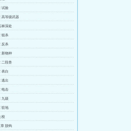
 试验
 高等级武器
石林深处
 狙杀
 反杀
 新物种
 二段兽
 表白
 逃出
 电击
 九级
 驻地
上校
章 脱钩