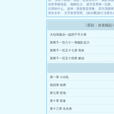
存
、
快穿小妖精：别撩，反派黑化中
、
镇妖博物
实世界模拟器
、
巅峰狂少
、
诸天世界唯一玩家
记讲的什么
、
超神：我老婆是琪琳
、
苏玖瑶顾寒
张冬全本
、
元宇宙管理局
、
[娱乐圈]改行当爱
《星际：炎黄崛起
大结局最后一战四千字大章
第两千一百六十一章舰队实力
第两千一百五十七章 母体
第两千一百五十四章 被动
第一章 小分队
第四章 肉搏
第七章 驻地
第十章 装备
第十三章 生化兽