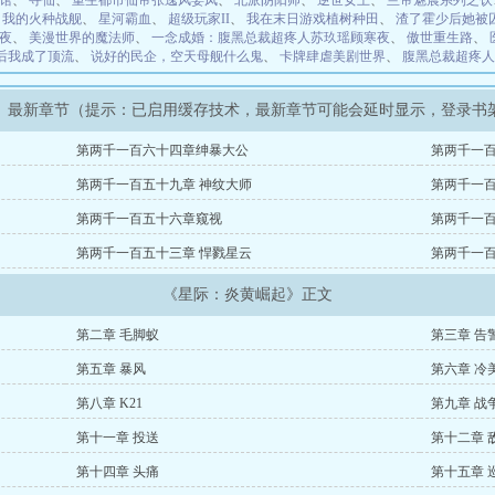
馆
、
寻仙
、
重生都市仙帝张逸风姜凤
、
北派阴阳师
、
逆世女王
、
兰帝魅晨系列之饮
、
我的火种战舰
、
星河霸血
、
超级玩家II
、
我在末日游戏植树种田
、
渣了霍少后她被
夜
、
美漫世界的魔法师
、
一念成婚：腹黑总裁超疼人苏玖瑶顾寒夜
、
傲世重生路
、
豆后我成了顶流
、
说好的民企，空天母舰什么鬼
、
卡牌肆虐美剧世界
、
腹黑总裁超疼人
》最新章节（提示：已启用缓存技术，最新章节可能会延时显示，登录书
第两千一百六十四章绅暴大公
第两千一百
第两千一百五十九章 神纹大师
第两千一百
第两千一百五十六章窥视
第两千一
第两千一百五十三章 悍戮星云
第两千一百
《星际：炎黄崛起》正文
第二章 毛脚蚁
第三章 告
第五章 暴风
第六章 冷
第八章 K21
第九章 战
第十一章 投送
第十二章 
第十四章 头痛
第十五章 