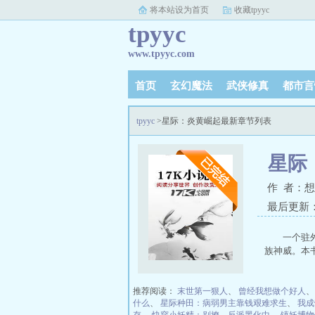
将本站设为首页
收藏tpyyc
tpyyc
www.tpyyc.com
首页
玄幻魔法
武侠修真
都市言
tpyyc
>星际：炎黄崛起最新章节列表
星际
作 者：
最后更新：20
一个驻
族神威。本
推荐阅读：
末世第一狠人
、
曾经我想做个好人
什么
、
星际种田：病弱男主靠钱艰难求生
、
我成