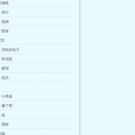
防御线
 风行
 地洞
 昏迷
记忆
 消失的虫子
 坏消息
 硬闯
 追兵
章
 小男孩
 傻了吧
 战
 震惊
反噬