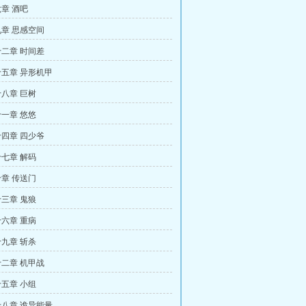
章 酒吧
章 思感空间
二章 时间差
五章 异形机甲
八章 巨树
一章 悠悠
四章 四少爷
七章 解码
章 传送门
三章 鬼狼
六章 重病
九章 斩杀
二章 机甲战
五章 小组
八章 诡异能量