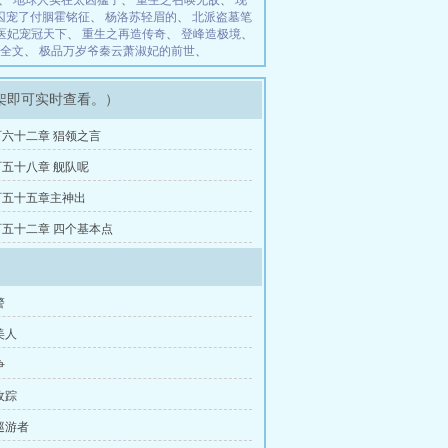
、
地球人实在太凶猛了
、
重生之召唤无敌
、
现
囚宠了付胭霍铭征
、
杨洛苏轻眉的
、
北派盗墓笔
医妃宠冠天下
、
重生之再造传奇
、
登峰造极境
、
全文
、
极品万岁爷秦云萧淑妃的前世
、
架即可实时查看。）
六十二章 猖领之言
五十八章 舰队呢
百五十五章主神出
五十二章 四个基本点
警
美人
争
敌踪
巡游者