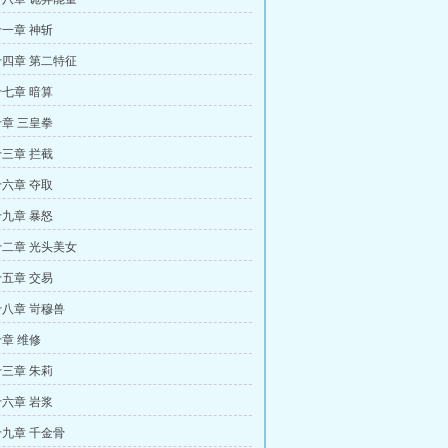
一章 神斩
四章 第二特征
七章 暗算
章 三皇拳
三章 拦截
六章 夺取
九章 暴怒
二章 光头美女
五章 交易
八章 岢穆兽
章 维修
三章 朱莉
六章 岩浆
九章 千金骨