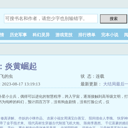
情
历史军事
科幻灵异
游戏竞技
排行榜单
完本小说
：炎黄崛起
想飞的虫
状 态：连载
23-08-17 13:19:13
最新更新：
大结局最后
外星小士兵，偶得可以进化的智慧程序，跨入宇宙，逐渐接触到高等级文明，打
书为纯粹的科幻，预计四百万字，没有狗血剧情，没有打脸公式，仅
、
修真讲解
、
作妖的小咪作品
、
农家小福女周满宝白善宝
、
阳间借命人李魄
、
快穿神
帝了金手指才来
、
现代高材生穿越古代制造飞机大炮
、
陈南李惠然
、
千亿富豪的婚