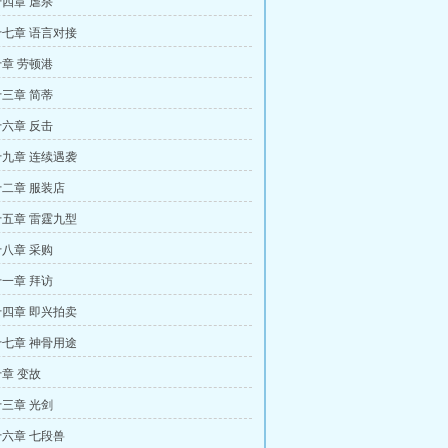
四章 虐杀
七章 语言对接
章 劳顿港
三章 简蒂
六章 反击
九章 连续遇袭
二章 服装店
五章 雷霆九型
八章 采购
一章 拜访
四章 即兴拍卖
七章 神骨用途
章 变故
三章 光剑
六章 七段兽