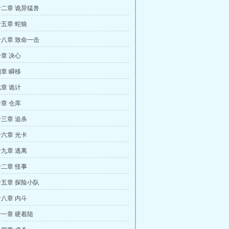
二章 诡异猛兽
五章 蛇狼
八章 致命一击
章 决心
章 瞬移
章 诡计
章 仓库
三章 追杀
六章 光卡
九章 逃离
二章 怪事
五章 探险小队
八章 内斗
一章 硬着陆