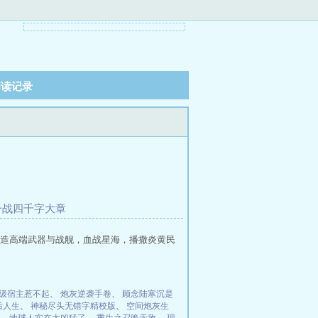
阅读记录
一战四千字大章
造高端武器与战舰，血战星海，播撒炎黄民
级宿主惹不起
、
炮灰逆袭手卷
、
顾念陆寒沉是
后人生
、
神秘尽头无错字精校版
、
空间炮灰生