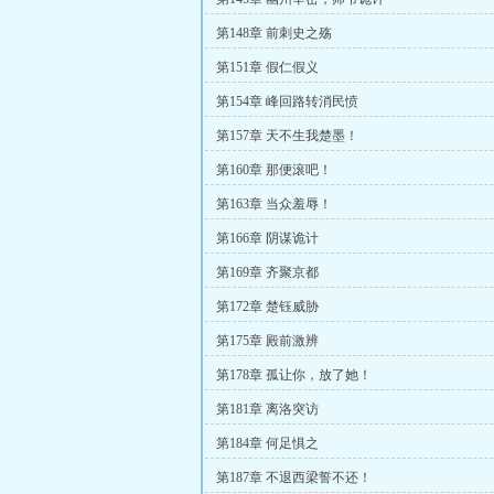
第148章 前刺史之殇
第151章 假仁假义
第154章 峰回路转消民愤
第157章 天不生我楚墨！
第160章 那便滚吧！
第163章 当众羞辱！
第166章 阴谋诡计
第169章 齐聚京都
第172章 楚钰威胁
第175章 殿前激辨
第178章 孤让你，放了她！
第181章 离洛突访
第184章 何足惧之
第187章 不退西梁誓不还！