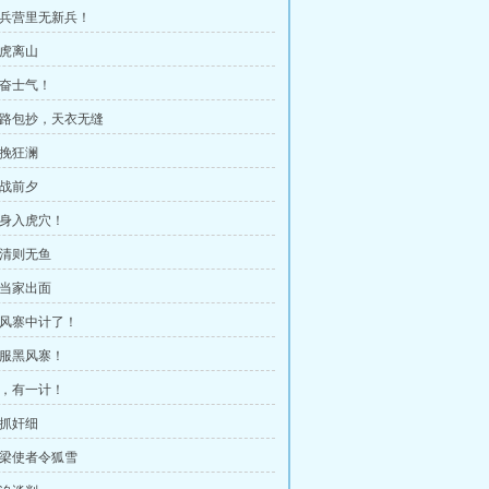
 新兵营里无新兵！
调虎离山
振奋士气！
 三路包抄，天衣无缝
力挽狂澜
大战前夕
孤身入虎穴！
水清则无鱼
大当家出面
 黑风寨中计了！
收服黑风寨！
孤，有一计！
诱抓奸细
 西梁使者令狐雪