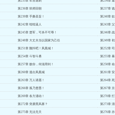
第233章 军营遇刺
第234章 
第236章 班师回朝
第237章 
第239章 手撕圣旨！
第240章
第242章 咄咄逼人
第243章
第245章 楚军，可杀不可辱！
第246章 
第248章 大丈夫当以国家为己任
第249章 
第251章 颤抖吧！凤凰城！
第252章 
第254章 斗智斗勇
第255章 
第257章 败你，何须用剑！
第258章 
第260章 逃出凤凰城
第261章 
第263章 万人请愿！
第264章 
第266章 孤乃楚墨！
第267章 
第269章 各方涌动！
第270章
第272章 突袭黑风寨？
第273章
第275章 无法无天
第276章 