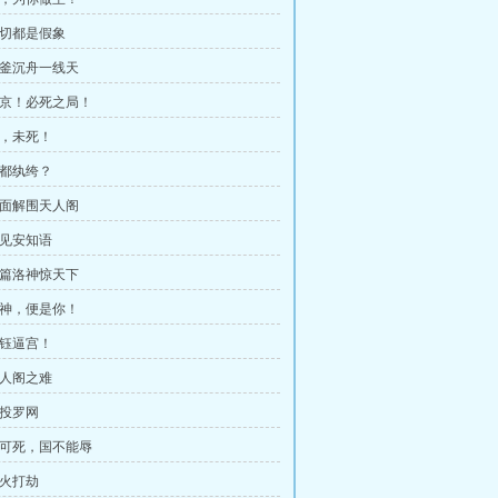
一切都是假象
 破釜沉舟一线天
 回京！必死之局！
孤，未死！
京都纨绔？
 出面解围天人阁
再见安知语
 一篇洛神惊天下
 洛神，便是你！
楚钰逼宫！
天人阁之难
自投罗网
 孤可死，国不能辱
趁火打劫