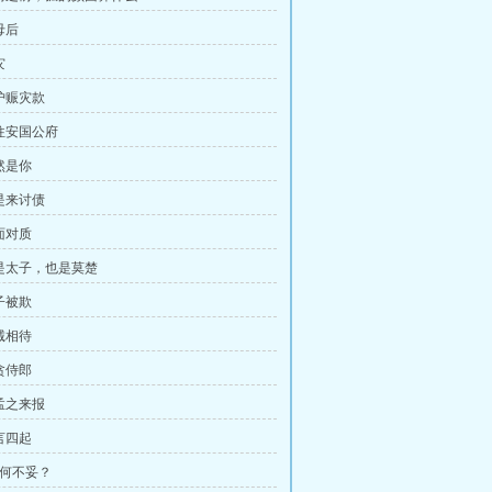
母后
灾
保护赈灾款
前往安国公府
然是你
就是来讨债
面对质
孤是太子，也是莫楚
子被欺
诚相待
贪侍郎
孔孟之来报
言四起
有何不妥？