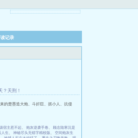
阅读记录
刑天？天刑！
来的楚墨造大炮、斗奸臣、抓小人、抗侵
级宿主惹不起
、
炮灰逆袭手卷
、
顾念陆寒沉是
后人生
、
神秘尽头无错字精校版
、
空间炮灰生