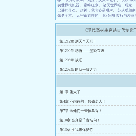
存
、
快穿小妖精：别撩，反派黑化中
、
镇妖博物
实世界模拟器
、
巅峰狂少
、
诸天世界唯一玩家
记讲的什么
、
超神：我老婆是琪琳
、
苏玖瑶顾寒
张冬全本
、
元宇宙管理局
、
[娱乐圈]改行当爱
《现代高材生穿越古代制造
第1212章 刑天？天刑！
第1209章 感悟——墨染玄虚
第1206章 战吧
第1203章 助我一臂之力
第1章 傻太子
第4章 不想待的，领钱走人！
第7章 送他们一些惊马香！
第10章 当真是千古名句！
第13章 换我来保护你