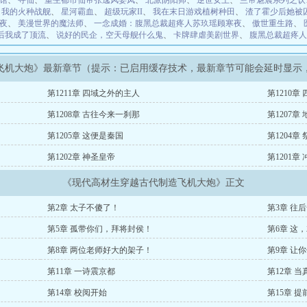
馆
、
寻仙
、
重生都市仙帝张逸风姜凤
、
北派阴阳师
、
逆世女王
、
兰帝魅晨系列之饮
、
我的火种战舰
、
星河霸血
、
超级玩家II
、
我在末日游戏植树种田
、
渣了霍少后她被
夜
、
美漫世界的魔法师
、
一念成婚：腹黑总裁超疼人苏玖瑶顾寒夜
、
傲世重生路
、
豆后我成了顶流
、
说好的民企，空天母舰什么鬼
、
卡牌肆虐美剧世界
、
腹黑总裁超疼人
飞机大炮》最新章节（提示：已启用缓存技术，最新章节可能会延时显示
第1211章 四域之外的主人
第1210章
第1208章 古往今来一刹那
第1207章
第1205章 这便是秦国
第1204章 
第1202章 神圣皇帝
第1201章
《现代高材生穿越古代制造飞机大炮》正文
第2章 太子不傻了！
第3章 往
第5章 孤带你们，拜将封侯！
第6章 这
第8章 两位老师好大的架子！
第9章 让
第11章 一诗震京都
第12章 
第14章 校阅开始
第15章 提