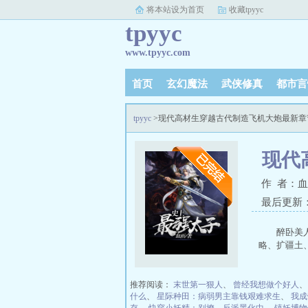
将本站设为首页
收藏tpyyc
tpyyc
www.tpyyc.com
首页
玄幻魔法
武侠修真
都市言
tpyyc
>现代高材生穿越古代制造飞机大炮最新章
现代
作 者：
最后更新：20
醉卧美
略、扩疆土
推荐阅读：
末世第一狠人
、
曾经我想做个好人
什么
、
星际种田：病弱男主靠钱艰难求生
、
我成