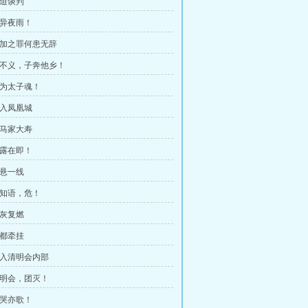
逼迫谈判
诡异夜雨！
 欲加之罪何患无辞
 父不义，子奔他乡！
战为太子魂！
初入凤凰城
司马家大寿
暴露在即！
命悬一线
安知语，危！
死灰复燃
京都牵挂
 打入清明会内部
 清明会，团灭！
亦哭亦歌！