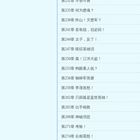
第232章 斗智斗勇
第235章 何为楚魂？
第238章 炸山！灭楚军？
第241章 若有战，召必回！
第244章 太子，反了！
第247章 嗟叹英雄泪
第250章 孤！江洋大盗！
第253章 狗眼看人低？
第256章 御林军突袭
第259章 李谨发怒！
第262章 只因孤是盖世英雄！
第265章 出手相救
第268章 神秘消息
第271章 考验！
第274章 右相震怒！