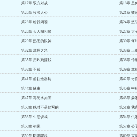
第17章 双方对战
第18章 
第20章 收买人心
第21章 败
第23章 给我闭嘴
第24章 怒
第26章 天人阁相聚
第27章 
第29章 熟悉的眼神
第30章 
第32章 燃眉之急
第33章 上
第35章 用炸鸡赚钱
第36章 传
第38章 不帮
第39章 拿
第41章 前往造器坊
第42章 奇
第44章 缘由
第45章 中
第47章 再见水如画
第48章 晏
第50章 绝对不是他写的
第51章 
第53章 生意谈成
第54章 仇
第56章 初见
第57章 
第59章 阴谋骤起
第60章 