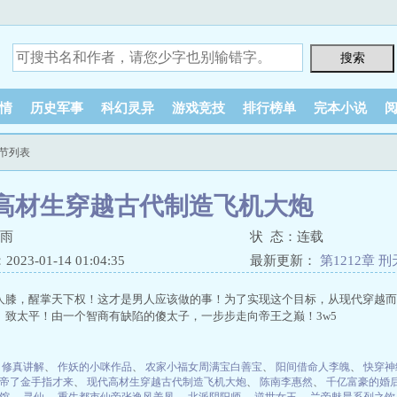
情
历史军事
科幻灵异
游戏竞技
排行榜单
完本小说
节列表
高材生穿越古代制造飞机大炮
血雨
状 态：连载
23-01-14 01:04:35
最新更新：
第1212章 
人膝，醒掌天下权！这才是男人应该做的事！为了实现这个目标，从现代穿越而
、致太平！由一个智商有缺陷的傻太子，一步步走向帝王之巅！3w5
、
修真讲解
、
作妖的小咪作品
、
农家小福女周满宝白善宝
、
阳间借命人李魄
、
快穿神
帝了金手指才来
、
现代高材生穿越古代制造飞机大炮
、
陈南李惠然
、
千亿富豪的婚