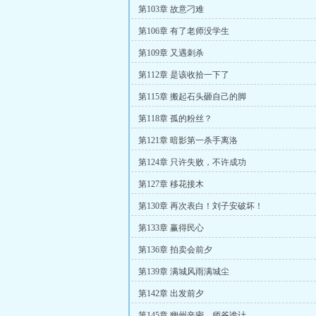
第103章 故意刁难
第106章 有了老师没学生
第109章 又遇刺杀
第112章 是该收拾一下了
第115章 搬起石头砸自己的脚
第118章 孤的粉丝？
第121章 暗影第一杀手离洛
第124章 只许失败，不许成功
第127章 移花接木
第130章 再次表白！刘子安破坏！
第133章 赢得民心
第136章 拍卖会前夕
第139章 满城风雨满城尘
第142章 出发前夕
第145章 幽州辛密，师爷诡计