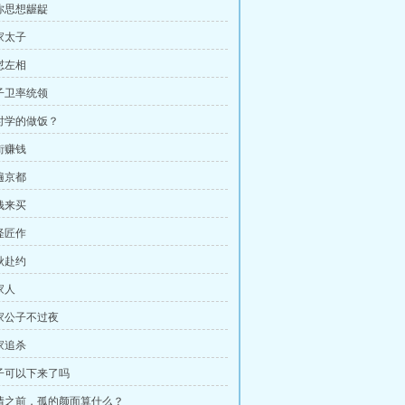
是你思想龌龊
家太子
怼左相
太子卫率统领
何时学的做饭？
街赚钱
遍京都
钱来买
怪匠作
秋赴约
家人
我家公子不过夜
家追杀
公子可以下来了吗
灾情之前，孤的颜面算什么？