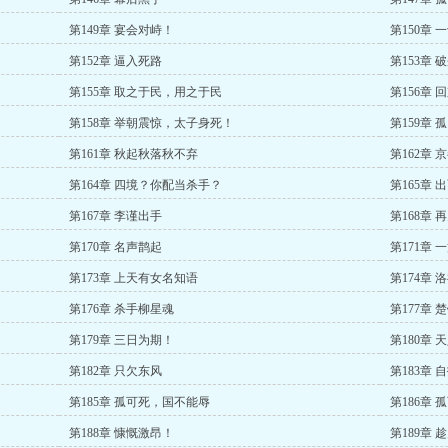
第149章 宴会对峙！
第150章 
第152章 逼入死路
第153章
第155章 取之于民，用之于民
第156章
第158章 举朝震惊，太子身死！
第159章 
第161章 秋起秋落秋不弃
第162章 
第164章 四境？你配当杀手？
第165章
第167章 李谨出手
第168章 
第170章 名声鹊起
第171章
第173章 上天有女名知语
第174章
第176章 杀手柳星魂
第177章 
第179章 三日为期！
第180章 
第182章 只欠东风
第183章 
第185章 孤可死，国不能辱
第186章
第188章 慷慨激昂！
第189章 