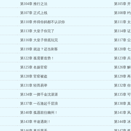
第104章 推行之法
第105章
第107章 正式上线
第108章 
第110章 炸得你妈都不认识你
第111章
第113章 大皇子你完了
第114章 
第116章 大皇子彻底玩完
第117章 
第119章 就这？还当刺客
第120章
第122章 孤需要造势！
第123章
第125章 名扬官窑
第126章
第128章 官窑被盗
第129章 
第131章 轻而易举
第132章 
第134章 一掷千金沈湛湛
第135章 
第137章 一石激起千层浪
第138章 
第140章 孤愿前往幽州！
第141章
第143章 半途遇刺！
第144章
第146章 幕后黑手
第147章