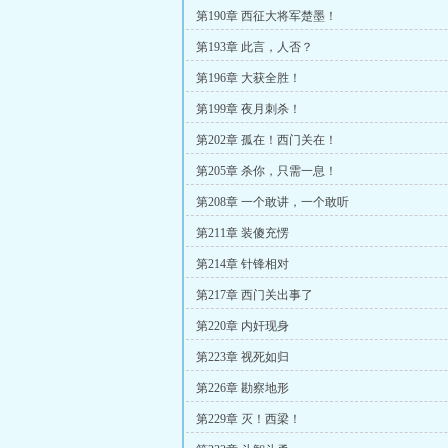
第190章 西征大将军楚墨！
第193章 此言，人否？
第196章 大获全胜！
第199章 夜月刺杀！
第202章 孤在！西门关在！
第205章 杀你，只需一息！
第208章 一个敢讲，一个敢听
第211章 装傻充愣
第214章 针锋相对
第217章 西门关出事了
第220章 内奸现身
第223章 视死如归
第226章 勘察地形
第229章 灭！西梁！