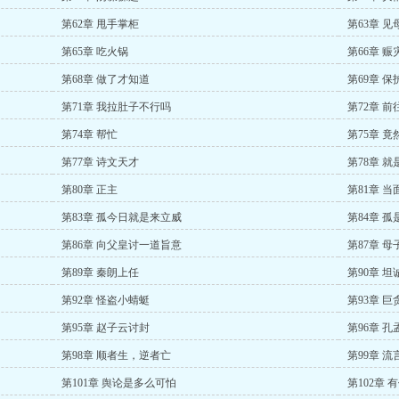
第62章 甩手掌柜
第63章 见
第65章 吃火锅
第66章 赈
第68章 做了才知道
第69章 
第71章 我拉肚子不行吗
第72章 
第74章 帮忙
第75章 竟
第77章 诗文天才
第78章 
第80章 正主
第81章 当
第83章 孤今日就是来立威
第84章 
第86章 向父皇讨一道旨意
第87章 母
第89章 秦朗上任
第90章 坦
第92章 怪盗小蜻蜓
第93章 巨
第95章 赵子云讨封
第96章 
第98章 顺者生，逆者亡
第99章 流
第101章 舆论是多么可怕
第102章 