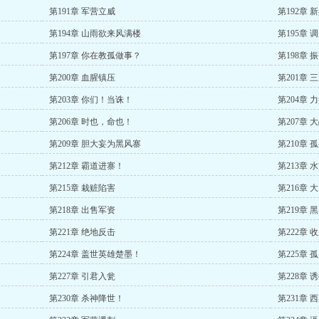
第191章 军营立威
第192章
第194章 山雨欲来风满楼
第195章 
第197章 你在教孤做事？
第198章 
第200章 血腥镇压
第201章
第203章 你们！当诛！
第204章 
第206章 时也，命也！
第207章 
第209章 胆大妄为黑风寨
第210章 
第212章 霸道进寨！
第213章 
第215章 栽赃陷害
第216章 
第218章 出售军资
第219章
第221章 绝地反击
第222章 
第224章 盖世英雄楚墨！
第225章 
第227章 引君入瓮
第228章 
第230章 杀神降世！
第231章