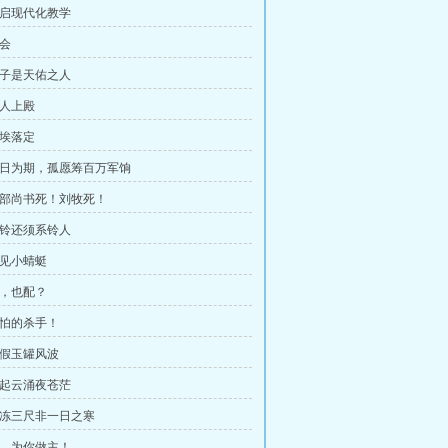
 开启现代化教学
约会
 太子是天佑之人
证人上殿
尘埃落定
 七日为期，孤愿筹百万军饷
 兵部尚书死！刘牧死！
 解铃还须系铃人
再见小蜻蜓
你，也配？
可怕的杀手！
真假玉罐风波
 风起云涌夜苍茫
 冰冻三尺非一日之寒
 孤，为你做主！