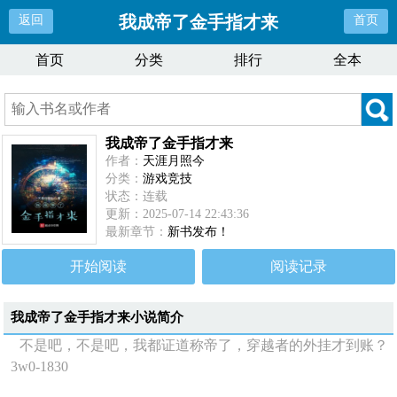
我成帝了金手指才来
返回
首页
首页
分类
排行
全本
我成帝了金手指才来
作者：
天涯月照今
分类：
游戏竞技
状态：连载
更新：2025-07-14 22:43:36
最新章节：
新书发布！
开始阅读
阅读记录
我成帝了金手指才来
小说简介
不是吧，不是吧，我都证道称帝了，穿越者的外挂才到账？
3w0-1830