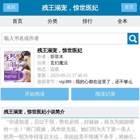
残王溺宠，惊世医妃
返回
首页
首页
分类
排行
全本
残王溺宠，惊世医妃
作者：
菲菲木
分类：
玄幻魔法
状态：连载
更新：2023-09-21 17:48:01
最新章节：
vip389：我的心都在这里了，还不够么
（全文完）
开始阅读
阅读记录
残王溺宠，惊世医妃
小说简介
“你该知道，后位于我，势在必得，好妹妹，就当为姐姐牺
牲一次！”将门双姝，风华世无双。她们同为天下第一美人，
然而一朝为争得皇后大位，亲姐姐竟不惜痛下杀手，将她引..