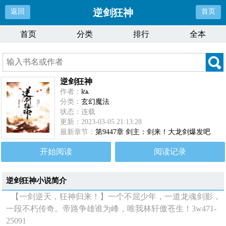
逆剑狂神
返回
首页
首页
分类
排行
全本
逆剑狂神
作者：
kͬѧ
分类：
玄幻魔法
状态：连载
更新：2023-03-05 21:13:28
最新章节：
第9447章 剑主：剑来！大龙剑爆发吧
开始阅读
阅读记录
逆剑狂神
小说简介
【一剑逆天，狂神归来！】一个不屈少年，一道龙魂剑影，
一段不朽传奇。帝路争雄谁为峰，唯我林轩傲苍生！3w471-
25091