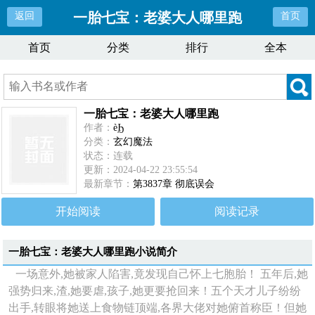
一胎七宝：老婆大人哪里跑
返回
首页
首页
分类
排行
全本
一胎七宝：老婆大人哪里跑
作者：
èϦ
分类：
玄幻魔法
状态：连载
更新：2024-04-22 23:55:54
最新章节：
第3837章 彻底误会
开始阅读
阅读记录
一胎七宝：老婆大人哪里跑
小说简介
一场意外,她被家人陷害,竟发现自己怀上七胞胎！ 五年后,她
强势归来,渣,她要虐,孩子,她更要抢回来！五个天才儿子纷纷
出手,转眼将她送上食物链顶端,各界大佬对她俯首称臣！但她