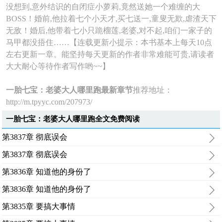
没想到,意外结识的自闭症小萝莉,竟然送她一个难缠的大
BOSS！婚前,他拉着七个小天才,买七送一,童叟无欺,虐渣天下
无敌！婚后,他带着七小只跪榴莲,老婆,对不起,咱们一家子的
马甲都没捂住……【连载更新小提示：本书基本上每天10点
左右更新一章。能坚持每天更新的作者非常难能可贵,请读者
大大耐心等待作者写作哟~~】
一胎七宝：老婆大人哪里跑最新章节
推荐地址：
http://m.tpyyc.com/207973/
一胎七宝：老婆大人哪里跑全文免费阅读
第3837章 彻底误会
第3837章 彻底误会
第3836章 知道他的身份了
第3836章 知道他的身份了
第3835章 要搞大事情