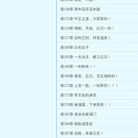
第148章 那年花开花木园
第151章 中正之道，大雷燚剑！
第154章 神怒、天劫、幻灭一剑！
第157章 吉时已到，拜堂成亲！
第160章 白衣女子
第163章 一夫当关，横刀立马！
第166章 一剑秒杀！！
第169章 黄泉、忘川、无生地狱剑！
第172章 上苍一怒，一剑审判！！！
第175章 李天命的身世
第178章 林潇霆，下来受死！！
第181章 杀你全家满门
第184章 我欲成圣皇
第187章 启程，朱雀王宫！