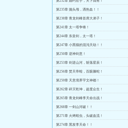
第232章 婚约在手，天下我有！
第235章 抛头颅，洒热血！！
第238章 青龙剑峰首席大弟子！
第241章 太一塔争锋！
第244章 东皇剑，太一塔！
第247章 小黑猫的混沌天劫！！
第250章 逆神剑意！
第253章 剑逆山河，斩落星辰！
第256章 焚天帝蝗，百眼螣蛇！
第259章 天意境界宇文神都！
第262章 碎灭乾坤，超度众生！
第265章 青龙剑峰李天命出战！
第268章 一剑山河破！！
第271章 火烤蝗虫，头破血流！
第274章 黑发李天命！！