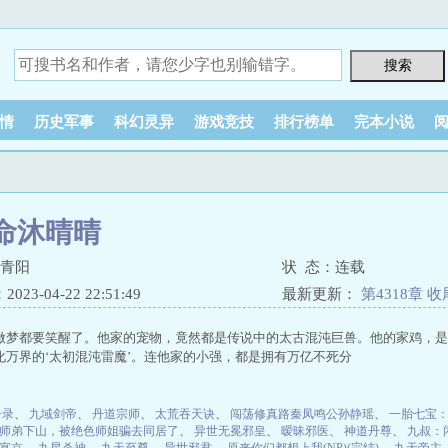
情
历史军事
科幻灵异
游戏竞技
排行榜单
完本小说
命沐晴晴
风青阳
状 态：连载
23-04-22 22:51:49
最新更新：
第4318章 
做梦都要笑醒了。他家的宠物，竟然都是传说中的太古混沌巨兽。他的家鸡，是
化万界的‘太初混沌雷魔’。连他家的小强，都是拥有万亿不死分
升录
、
九域剑帝
、
丹道宗师
、
太荒吞天诀
、
闯荡修真路秦凤鸣公孙静瑶
、
一胎七宝
师弟下山，被绝色师姐骗去同居了
、
异世无冕邪皇
、
暧昧邪医
、
神道丹尊
、
九叔：