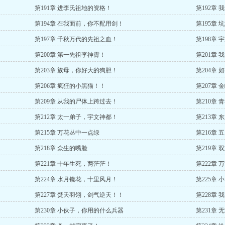
第191章 进李氏祖地的资格！
第192章
第194章 在我面前，你不配用剑！
第195章
第197章 千秋万代的先祖之血！
第198章
第200章 第一先祖李神霄！
第201章
第203章 族母，你好大的狗胆！
第204章
第206章 疯狂的小黑猫！！
第207章
第209章 从我的尸体上跨过去！
第210章
第212章 太一弟子，宇文神都！
第213章
第215章 万花丛中一点绿
第216章
第218章 众生的嘴脸
第219章
第221章 十年生死，两茫茫！
第222章
第224章 水月镜花，十里风月！
第225章
第227章 焚天羽翎，剑气逆天！！
第228章
第230章 小伙子，你用的什么兵器
第231章