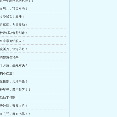
 给你一个杀死我的机会！！
 热血男儿，顶天立地！
 宇文圣城实力暴涨！
 皓月辉耀，九重天劫！
 太极峰对决青龙剑峰！
 东皇宗最可怕的人！
 月魔斩刀，银河落月！
 蓝鳞独角兽骑兵！
 一个月后，生死对决！
好狗不挡道！
 天纹投影，天才争锋！
 聚神星光，魔星陨落！！
 我恐怕不行啊！
 天级神源，毒魔血爪！
 燃血之咒，魔血沸腾！！