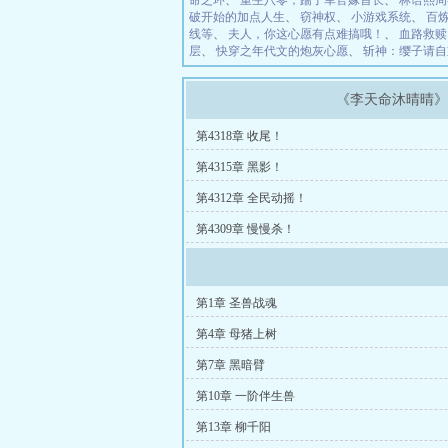
命之环
、
重生八零，踹了军官嫁首长
、
林语熙周
破开始的加点人生
、
窃神权
、
小游戏系统
、
百
线等
、
夫人，你这心愿有点难搞哦！
、
血路救赎
层
、
快穿之年代文的炮灰心愿
、
斩神：缨子请自
《李天命沐晴晴
第4318章 收尾！
第4315章 黑影！
第4312章 全民动摇！
第4309章 慢慢杀！
第1章 圣兽战魂
第4章 母猪上树
第7章 黑暗臂
第10章 一阶伴生兽
第13章 柳千阳