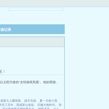
阅读记录
收尾！
以太阳为食的‘永恒炼狱凤凰’。他的黑猫，
：老婆大人哪里跑
、
踏天无痕
、
夏一天郁小雪
、
闭关三百年，我成茅山老祖
、
巨舰大炮时代
、
宿