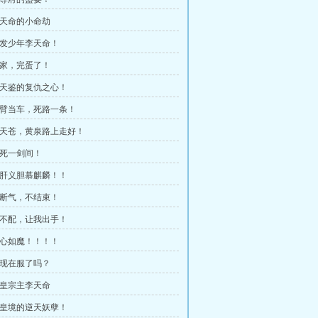
 李天命的小命劫
 白发少年李天命！
 卫家，完蛋了！
 林天鉴的复仇之心！
 螳臂当车，死路一条！
 卫天苍，黄泉路上走好！
生死一剑间！
 忠肝义胆慕麒麟！！
 不断气，不结束！
 你不配，让我出手！
 我心如魔！！！！
 你现在服了吗？
 东皇宗主李天命
 东皇境的逆天妖孽！