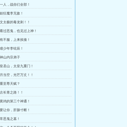
 我一人，战你们全部！
 坑娃狂魔李无敌！
 宇文太极的毒龙刺！！
 我看过恶鬼，也见过上神！
 如有不服，上来挨揍！
 金瞳少年李铉辰！
 青神山内宗弟子
 东皇圣山，太皇九重门！
 五月当空，光芒万丈！！
 双重至尊天赋？
 万古长青之路！！
 小黄鸡的第三个神通！
 我要让你，肝肠寸断！
 无常恶鬼之墓！