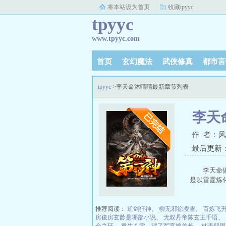
将本站设为首页
收藏tpyyc
tpyyc
www.tpyyc.com
首页
玄幻魔法
武侠修真
都市言
tpyyc
>李天命沐晴晴最新章节列表
李天
作 者：
最后更新：20
李天命
是以雷霆炼
推荐阅读：
逆剑狂神
、
柳无邪徐凌雪
、
百炼飞
房俊房玄龄是哪部小说
、
无双丹帝陈玄王千语
、