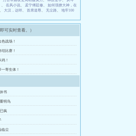
、
万古帝婿夜玄周幼薇实力
、
神医圣手
、
从斗
）
、
岳风小说
、
孟宁傅廷修
、
如何强撩大神，在
、
大汉，达咩
、
首席道尊
、
无尘路
、
地牢100
架即可实时查看。）
 血色战场！
 终结比赛！
 杀鸡！
 帝一寄生体！
纸休书
瞳重明鸟
年已疯
子
仙临尘