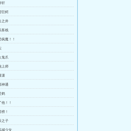
梓轩
背巨鳄
名之井
风客栈
我乃疯魔！！
实
火鬼爪
婉上师
潇潇
源神通
灵鹤
杀了他！！
黄榜！
辰之子
神风城少女