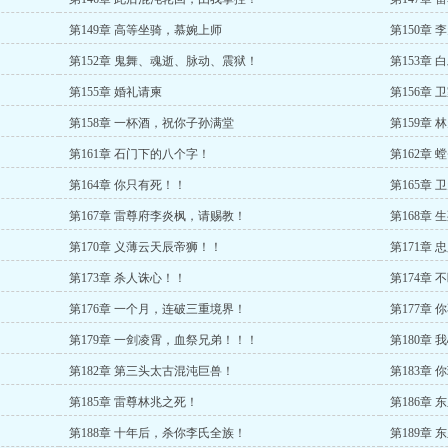
第149章 高等坐骑，慕婉上师
第150章
第152章 鬼舞、魂逝、脉动、震狱！
第153章
第155章 婚礼请柬
第156章
第158章 一杯酒，祝你子孙满堂
第159章
第161章 石门下的八个字！
第162章
第164章 你只有死！！
第165章
第167章 雷尊府李炎枫，请赐教！
第168章 
第170章 义薄云天辰帝狮！！
第171章
第173章 杀人诛心！！
第174章
第176章 一个月，连破三重境界！
第177章
第179章 一剑凌霄，血祭兄弟！！！
第180章
第182章 第三头太古混沌巨兽！
第183章
第185章 雷尊林兆之死！
第186章
第188章 十年后，杀你李氏全族！
第189章