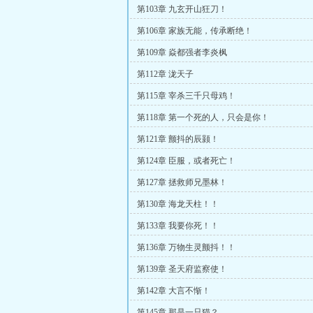
第103章 九玄开山狂刀！
第106章 家族无能，传承断绝！
第109章 焱都强者李炎枫
第112章 泷天子
第115章 宰杀三千只母鸡！
第118章 第一个死的人，只会是你！
第121章 颤抖的辰颢！
第124章 臣服，或者死亡！
第127章 拯救师兄墨林！
第130章 海龙天柱！！
第133章 我要你死！！
第136章 万物生灵颤抖！！
第139章 圣天府监察使！
第142章 大言不惭！
第145章 那是一只猫？