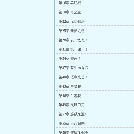
第16章 姜妃棂
第19章 青公主
第22章 飞流剑法
第25章 迷灵之瞳
第28章 以一敌七！
第31章 第一弟子！
第34章 誓言！
第37章 双生御兽师
第40章 璀璨光芒！
第43章 星魔鹏
第46章 白莲花
第49章 灵风刀刃
第52章 炼狱之源!
第55章 天命归来
第58章 流星飞剑决！