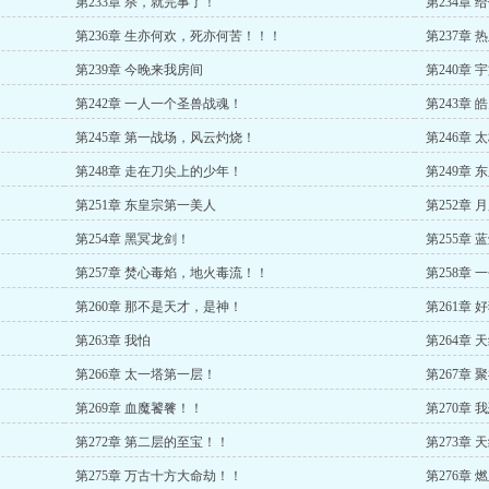
第233章 杀，就完事了！
第234章
第236章 生亦何欢，死亦何苦！！！
第237章
第239章 今晚来我房间
第240章
第242章 一人一个圣兽战魂！
第243章
第245章 第一战场，风云灼烧！
第246章
第248章 走在刀尖上的少年！
第249章
第251章 东皇宗第一美人
第252章
第254章 黑冥龙剑！
第255章
第257章 焚心毒焰，地火毒流！！
第258章
第260章 那不是天才，是神！
第261章 
第263章 我怕
第264章
第266章 太一塔第一层！
第267章
第269章 血魔饕餮！！
第270章
第272章 第二层的至宝！！
第273章
第275章 万古十方大命劫！！
第276章