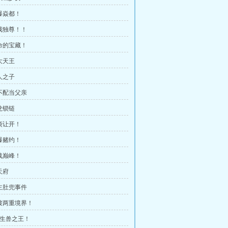
吹爆焱都！
唯我独尊！！
生命的宝藏！
大天王
人之子
你不配当父亲
龙锁链
麻烦让开！
劲爆赌约！
挑战巅峰！
天府
公主肚兜事件
连破两重境界！
伴生兽之王！