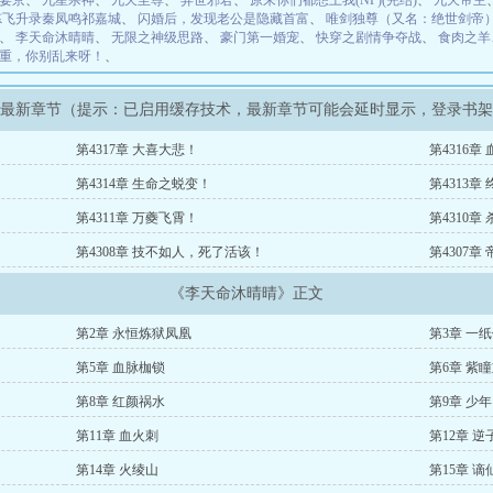
宴京
、
九星杀神
、
九天至尊
、
异世邪君
、
原来你们都想上我(NP)(完结)
、
九天帝主
炼飞升录秦凤鸣祁嘉城
、
闪婚后，发现老公是隐藏首富
、
唯剑独尊（又名：绝世剑帝
、
李天命沐晴晴
、
无限之神级思路
、
豪门第一婚宠
、
快穿之剧情争夺战
、
食肉之羊
重，你别乱来呀！
、
》最新章节（提示：已启用缓存技术，最新章节可能会延时显示，登录书
第4317章 大喜大悲！
第4316章
第4314章 生命之蜕变！
第4313章
第4311章 万夔飞霄！
第4310章
第4308章 技不如人，死了活该！
第4307章
《李天命沐晴晴》正文
第2章 永恒炼狱凤凰
第3章 一
第5章 血脉枷锁
第6章 紫
第8章 红颜祸水
第9章 少
第11章 血火刺
第12章 逆
第14章 火绫山
第15章 谪