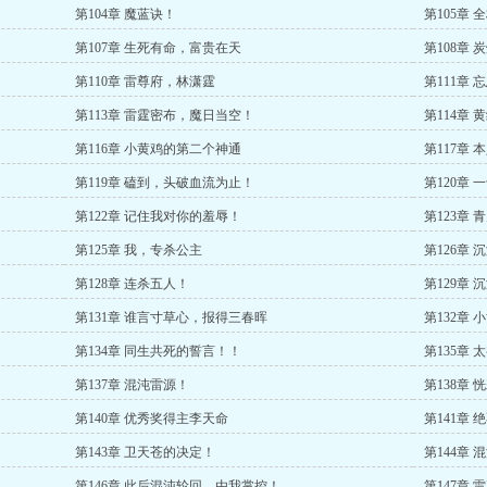
第104章 魔蓝诀！
第105章 
第107章 生死有命，富贵在天
第108章 
第110章 雷尊府，林潇霆
第111章 
第113章 雷霆密布，魔日当空！
第114章
第116章 小黄鸡的第二个神通
第117章
第119章 磕到，头破血流为止！
第120章
第122章 记住我对你的羞辱！
第123章
第125章 我，专杀公主
第126章
第128章 连杀五人！
第129章
第131章 谁言寸草心，报得三春晖
第132章
第134章 同生共死的誓言！！
第135章
第137章 混沌雷源！
第138章 
第140章 优秀奖得主李天命
第141章
第143章 卫天苍的决定！
第144章 
第146章 此后混沌轮回，由我掌控！
第147章