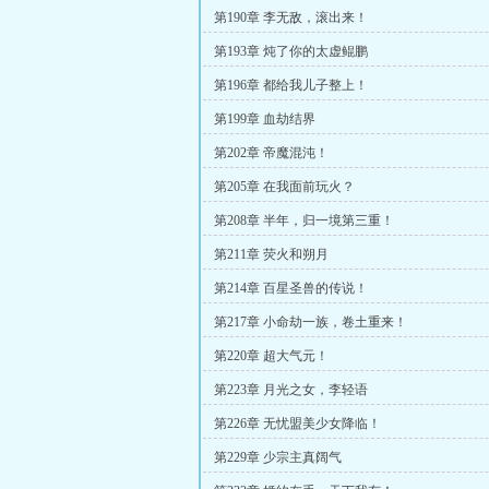
第190章 李无敌，滚出来！
第193章 炖了你的太虚鲲鹏
第196章 都给我儿子整上！
第199章 血劫结界
第202章 帝魔混沌！
第205章 在我面前玩火？
第208章 半年，归一境第三重！
第211章 荧火和朔月
第214章 百星圣兽的传说！
第217章 小命劫一族，卷土重来！
第220章 超大气元！
第223章 月光之女，李轻语
第226章 无忧盟美少女降临！
第229章 少宗主真阔气