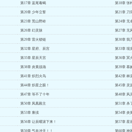
第17章 蓝尾毒蝎
第18章 张
第20章 少年立誓
第21章 刀
第23章 荒山野岭
第24章 无
第26章 幻灵脉
第27章 无
第29章 雷火锁链
第30章 
第32章 星府、辰宫
第33章 现
第35章 星辰天宫
第36章 冥
第38章 炎黄战场
第39章 慕
第41章 炽烈火鸟
第42章 林
第44章 炽星之眼！
第45章 灵
第47章 等不了十年
第48章 风
第50章 凤凰殿主
第51章 
第53章 亵渎
第54章 炎
第56章 让辰曜滚下来！
第57章 星
第59章 气血冲天！！
第60章 