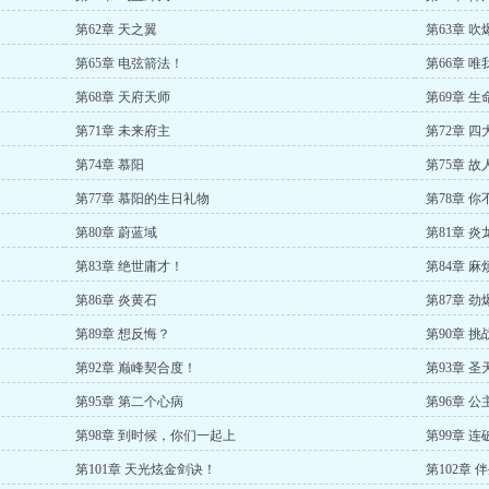
第62章 天之翼
第63章 
第65章 电弦箭法！
第66章 
第68章 天府天师
第69章 
第71章 未来府主
第72章 四
第74章 慕阳
第75章 故
第77章 慕阳的生日礼物
第78章 
第80章 蔚蓝域
第81章 炎
第83章 绝世庸才！
第84章 
第86章 炎黄石
第87章 
第89章 想反悔？
第90章 
第92章 巅峰契合度！
第93章 圣
第95章 第二个心病
第96章 
第98章 到时候，你们一起上
第99章 
第101章 天光炫金剑诀！
第102章 