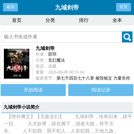
九域剑帝
返回
首页
首页
分类
排行
全本
九域剑帝
作者：
邵羽
分类：
玄幻魔法
状态：连载
更新：2026-08-08 00:55:04
最新章节：
第七千四百七十八章 摧毁铭文 力量失控
开始阅读
阅读记录
九域剑帝
小说简介
【绝对爽文】【无敌玄幻】 九域剑帝，传奇归来，踏平
一切。 天才妖孽，踩在脚下，强者大能，挥手灭
杀。 人不犯我，我不犯人，人若犯我，灭他九族。