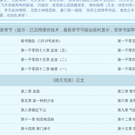
宴京
、
九星杀神
、
九天至尊
、
异世邪君
、
原来你们都想上我(NP)(完结)
、
九天帝主
炼飞升录秦凤鸣祁嘉城
、
闪婚后，发现老公是隐藏首富
、
唯剑独尊（又名：绝世剑帝
、
李天命沐晴晴
、
无限之神级思路
、
豪门第一婚宠
、
快穿之剧情争夺战
、
食肉之羊
重，你别乱来呀！
、
最新章节（提示：已启用缓存技术，最新章节可能会延时显示，登录书架
新书预告（5月19号发布）
第一千零五
第一千零四十八章 反攻（五）
第一千零四
第一千零四十五章 反攻（二）
第一千零四
第一千零四十二章 物资（一）
第一千零四
《踏天无痕》正文
第二章 龙鼎
第三章 警
第五章 迷一样的少女
第六章 龙
第八章驱赶下山
第九章 气
第十一章 初至铁流岭
第十二章 
第十四章 寒门弟子
第十五章 