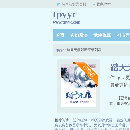
将本站设为首页
收藏tpyyc
tpyyc
www.tpyyc.com
首页
玄幻魔法
武侠修真
都市言
tpyyc
>踏天无痕最新章节列表
踏天
作 者：
最后更新：20
【更俗的
罪，修为被废
推荐阅读：
逆剑狂神
、
柳无邪徐凌雪
、
百炼飞
房俊房玄龄是哪部小说
、
无双丹帝陈玄王千语
、