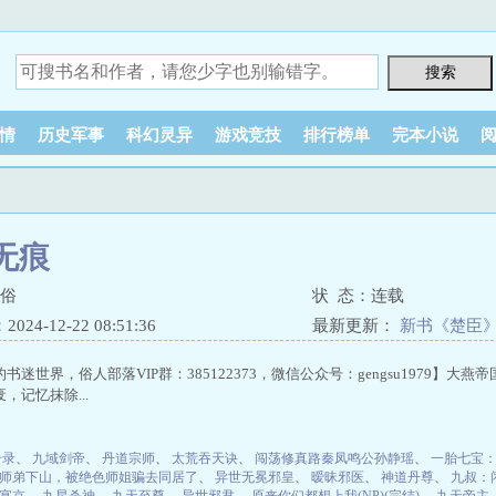
情
历史军事
科幻灵异
游戏竞技
排行榜单
完本小说
无痕
更俗
状 态：连载
24-12-22 08:51:36
最新更新：
新书《楚臣》
书迷世界，俗人部落VIP群：385122373，微信公众号：gengsu1979】
，记忆抹除...
升录
、
九域剑帝
、
丹道宗师
、
太荒吞天诀
、
闯荡修真路秦凤鸣公孙静瑶
、
一胎七宝
师弟下山，被绝色师姐骗去同居了
、
异世无冕邪皇
、
暧昧邪医
、
神道丹尊
、
九叔：