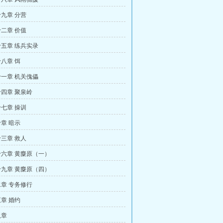
九章 分营
二章 价值
五章 练兵实录
八章 饵
一章 机关傀儡
四章 聚泉岭
七章 操训
章 暗示
三章 救人
六章 黄麋原（一）
九章 黄麋原（四）
章 专务修行
章 婚约
八章