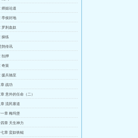
 师姐论道
 亭侯封地
 罗刹血奴
 操练
灵鹄传讯
 扣押
 奇策
 援兵驰至
章 战功
章 意外的任命（二）
章 流民塞道
一章 梅坞堡
四章 天生神力
七章 蛮奴铁鲲