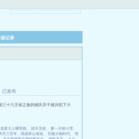
阅读记录
 已发布
大燕帝国三十六王侯之族的姚氏宗子姚兴犯下大
：老婆大人哪里跑
、
踏天无痕
、
夏一天郁小雪
、
闭关三百年，我成茅山老祖
、
巨舰大炮时代
、
宿