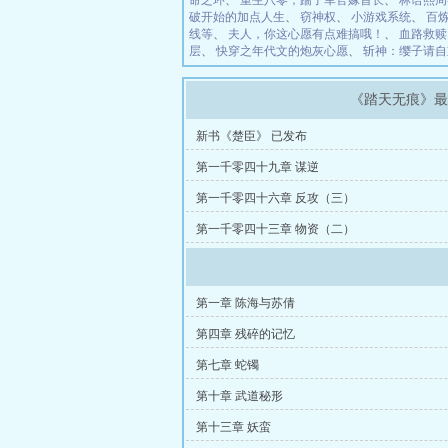
命之环
、
重生八零，踹了军官嫁首长
、
林语熙周
破开始的加点人生
、
窃神权
、
小游戏系统
、
百
线等
、
夫人，你这心愿有点难搞哦！
、
血路救赎
层
、
快穿之年代文的炮灰心愿
、
斩神：缨子请自
《踏天无痕》
新书《楚臣》 已发布
第一千零四十九章 谋逆
第一千零四十六章 反攻（三）
第一千零四十三章 物资（二）
第一章 陈海与苏倩
第四章 残碎的记忆
第七章 蛇镯
第十章 武道秘形
第十三章 妖蛮