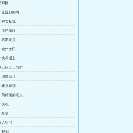
药师园
 监院赵如晦
 婢女私窥
 血轮魔眼
 石寨伏兵
 金州羌民
 境界通玄
风云际会正当时
 绸缪新计
 斩杀妖蟒
 药师园的意义
 失礼
 夜宴
再入宗门
 观剑