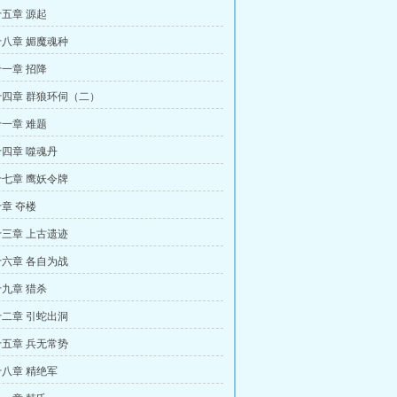
五章 源起
八章 媚魔魂种
一章 招降
四章 群狼环伺（二）
一章 难题
四章 噬魂丹
七章 鹰妖令牌
章 夺楼
三章 上古遗迹
六章 各自为战
九章 猎杀
二章 引蛇出洞
五章 兵无常势
八章 精绝军