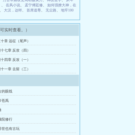
、
万古帝婿夜玄周幼薇实力
、
神医圣手
、
从斗
）
、
岳风小说
、
孟宁傅廷修
、
如何强撩大神，在
、
大汉，达咩
、
首席道尊
、
无尘路
、
地牢100
即可实时查看。）
十章 远征（尾声）
十七章 反攻（四）
十四章 反攻（一）
十一章 去留（三）
方的眼线
帝苍禹
脉
独院修行
异世也有古玩