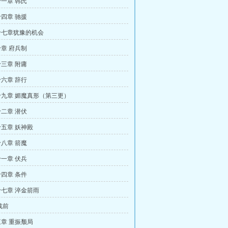
一章 韩氏
四章 驰援
十七章犹豫的机会
章 府兵制
三章 附庸
六章 辞行
九章 媚魔真形（第三更）
二章 潜伏
五章 妖神殿
八章 箭魔
一章 伏兵
四章 条件
七章 淬金箭雨
战前
章 重振颓局