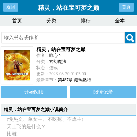
精灵，站在宝可梦之巅
返回
首页
首页
分类
排行
全本
精灵，站在宝可梦之巅
作者：
唯心丶
分类：
玄幻魔法
状态：连载
更新：2023-08-20 01:05:00
最新章节：
第487章 藏玛然特
开始阅读
阅读记录
精灵，站在宝可梦之巅
小说简介
(慢热文、单女主、不吃瘪、不虐主)
天上飞的是什么？
比雕。