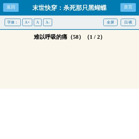
末世快穿：杀死那只黑蝴蝶
返回
首页
字体：
A+
A
A-
全屏
日/夜
难以呼吸的痛（58）（1 / 2）