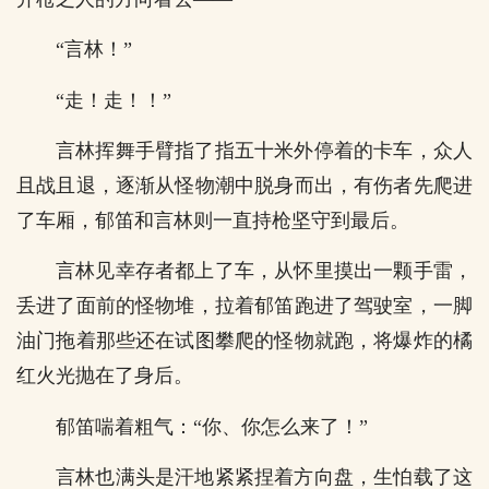
“言林！”
“走！走！！”
言林挥舞手臂指了指五十米外停着的卡车，众人
且战且退，逐渐从怪物潮中脱身而出，有伤者先爬进
了车厢，郁笛和言林则一直持枪坚守到最后。
言林见幸存者都上了车，从怀里摸出一颗手雷，
丢进了面前的怪物堆，拉着郁笛跑进了驾驶室，一脚
油门拖着那些还在试图攀爬的怪物就跑，将爆炸的橘
红火光抛在了身后。
郁笛喘着粗气：“你、你怎么来了！”
言林也满头是汗地紧紧捏着方向盘，生怕载了这