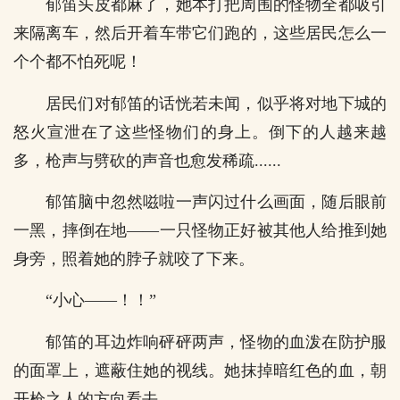
郁笛头皮都麻了，她本打把周围的怪物全都吸引
来隔离车，然后开着车带它们跑的，这些居民怎么一
个个都不怕死呢！
居民们对郁笛的话恍若未闻，似乎将对地下城的
怒火宣泄在了这些怪物们的身上。倒下的人越来越
多，枪声与劈砍的声音也愈发稀疏......
郁笛脑中忽然嗞啦一声闪过什么画面，随后眼前
一黑，摔倒在地——一只怪物正好被其他人给推到她
身旁，照着她的脖子就咬了下来。
“小心——！！”
郁笛的耳边炸响砰砰两声，怪物的血泼在防护服
的面罩上，遮蔽住她的视线。她抹掉暗红色的血，朝
开枪之人的方向看去——