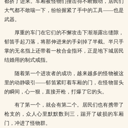
都挤了进来。车厢被怪物们撞击得不断颤动，居民们
大气都不敢喘一下，纷纷握紧了手中的工具——也是
武器。
厚重的车门在它们的不懈攻击下渐渐露出缝隙，
郁笛手起刀落，将那伸进来的手剁掉了半截。半只手
掌的无名指上还带着一枚合金指环，正是地下城居民
结婚用的制式戒指。
随着第一个进攻者的成功，越来越多的怪物被这
里的动静吸引——郁笛紧盯着车厢的门，在怪物冒头
的瞬间，心一狠，直接开枪，打爆了它的头。
有了第一个，就会有第二个。居民们也有携带了
枪支的，众人心里默默数到三，踹开了破损的车厢
门，冲进了怪物群。