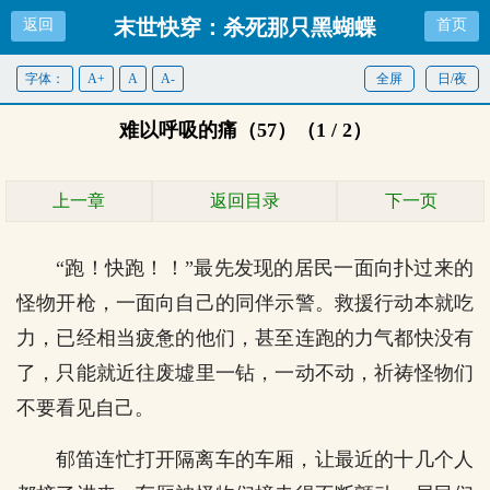
末世快穿：杀死那只黑蝴蝶
返回
首页
字体：
A+
A
A-
全屏
日/夜
难以呼吸的痛（57）（1 / 2）
上一章
返回目录
下一页
“跑！快跑！！”最先发现的居民一面向扑过来的
怪物开枪，一面向自己的同伴示警。救援行动本就吃
力，已经相当疲惫的他们，甚至连跑的力气都快没有
了，只能就近往废墟里一钻，一动不动，祈祷怪物们
不要看见自己。
郁笛连忙打开隔离车的车厢，让最近的十几个人