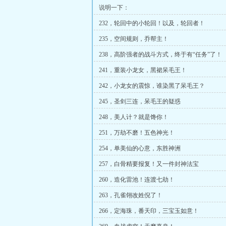
说明一下：
232，轮回中的小轮回！以及，轮回者！
235，空间规则，乔帮主！
238，高阶强者的战斗方式，终于有“任务”了！
241，重装小龙女，黑裙呆毛王！
242，小龙女的震惊，谁染黑了呆毛王？
245，圣剑三连，呆毛王的疑惑
248，美人计？就是馋你！
251，万劫不磨！五色神光！
254，单美仙的心意，东胜神洲
257，白骨精要报复！又一件封神法宝
260，造化雷池！连渡七劫！
263，孔雀翎改姓倪了！
266，定海珠，番天印，三宝玉如意！