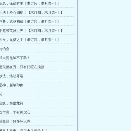
道倪总，徐福有主【求订阅，求月票~！】
仙斗法！圣心四劫！【求订阅，求月票~！】
行齐备，武圣初成【求订阅，求月票~！】
一个超级英雄世界！【求订阅，求月票~！】
级少女，九狱之主【求订阅，求月票~！】
助与约会
有我大倪昆破不了防！
人是鬼都在秀，只有妃暄在挨揍
女妙法，浩劫开端
昆是神，赵敏印象
药！
山老妖，秦皇龙符
无吃羊意，羊有饲虎心
反派集结！好多坏人啊
推诸界无敌手，真灵不灭武圣人！