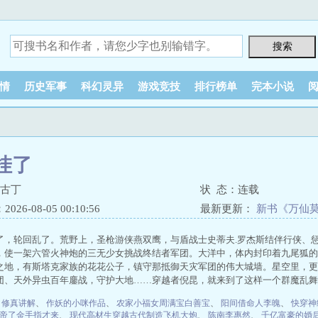
情
历史军事
科幻灵异
游戏竞技
排行榜单
完本小说
挂了
李古丁
状 态：连载
26-08-05 00:10:56
最新更新：
新书《万仙
了，轮回乱了。荒野上，圣枪游侠燕双鹰，与盾战士史蒂夫.罗杰斯结伴行侠、
，使一架六管火神炮的三无少女挑战终结者军团。大洋中，体内封印着九尾狐的
之地，有斯塔克家族的花花公子，镇守那抵御天灾军团的伟大城墙。星空里，更
团、天外异虫百年鏖战，守护大地……穿越者倪昆，就来到了这样一个群魔乱舞
、
修真讲解
、
作妖的小咪作品
、
农家小福女周满宝白善宝
、
阳间借命人李魄
、
快穿神
帝了金手指才来
、
现代高材生穿越古代制造飞机大炮
、
陈南李惠然
、
千亿富豪的婚