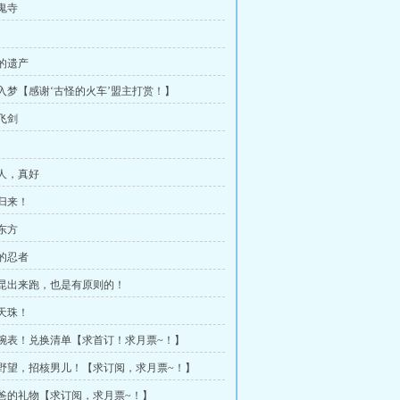
鬼寺
妖的遗产
次入梦【感谢‘古怪的火车’盟主打赏！】
飞剑
坏人，真好
帝归来！
东方
实的忍者
靓昆出来跑，也是有原则的！
取天珠！
回腕表！兑换清单【求首订！求月票~！】
皇野望，招核男儿！【求订阅，求月票~！】
爸爸的礼物【求订阅，求月票~！】