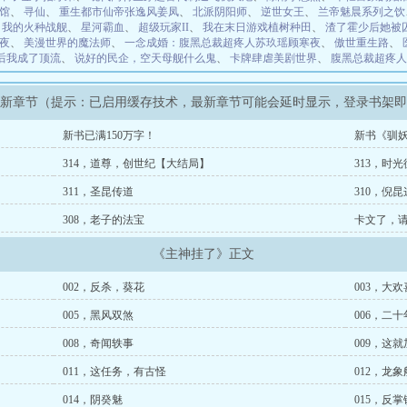
馆
、
寻仙
、
重生都市仙帝张逸风姜凤
、
北派阴阳师
、
逆世女王
、
兰帝魅晨系列之饮
、
我的火种战舰
、
星河霸血
、
超级玩家II
、
我在末日游戏植树种田
、
渣了霍少后她被
夜
、
美漫世界的魔法师
、
一念成婚：腹黑总裁超疼人苏玖瑶顾寒夜
、
傲世重生路
、
豆后我成了顶流
、
说好的民企，空天母舰什么鬼
、
卡牌肆虐美剧世界
、
腹黑总裁超疼人
最新章节（提示：已启用缓存技术，最新章节可能会延时显示，登录书架
新书已满150万字！
新书《驯
314，道尊，创世纪【大结局】
313，时光
311，圣昆传道
310，倪
308，老子的法宝
卡文了，
《主神挂了》正文
002，反杀，葵花
003，大
005，黑风双煞
006，二十
008，奇闻轶事
009，这
011，这任务，有古怪
012，龙象
014，阴癸魅
015，反掌