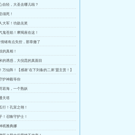
蝉心自轻，大圣去哪儿啦？
贼必须死！
兽人大军！功勋兑奖
尸气鬼苍焰！摩羯座在这！
，情绪有点失控，那章撤了
命技的真相！
尔米的诱惑，大倪昆的真面目
元！万仙阵！【感谢‘在下刘备的二弟’盟主赏！】
在守护神殿等你
灵厉若海，一个熟妖
入通天塔
天五行！孔宣之翎！
圣子！召唤守护士！
拟神祇雅典娜