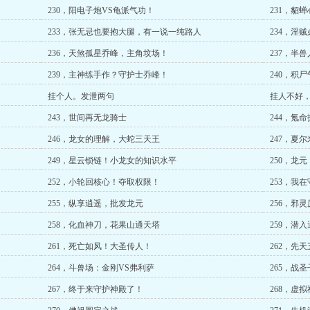
230，阳电子炮VS龟派气功！
231，貂
233，张无忌也要抱大腿，有一说一纯路人
234，淫
236，天煞孤星乔峰，主角坟场！
237，半
239，主神练手作？守护士乔峰！
240，积
挂个人。发泄两句
挂人不好
243，世间再无龙骑士
244，氪
246，龙女的理解，大蛇三天王
247，夏
249，星云锁链！小龙女的知识水平
250，龙
252，小轮回核心！夺取权限！
253，我
255，纵享逍遥，批发龙元
256，邪
258，化血神刀，花果山通天塔
259，潜
261，死亡如风！大圣传人！
262，先
264，斗兽场：金刚VS弗利萨
265，战
267，终于来守护神殿了！
268，虚