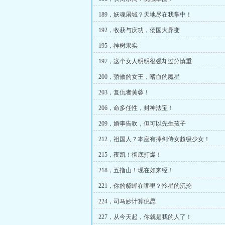
189，妖魂屠城？天地尽在我掌中！
192，收获与庆功，倭国大异变
195，神树果实
197，这个女人明明很强却过分慎重
200，骄傲的女王，嗜血的魔星
203，复仇者黄蓉！
206，命多任性，封神法宝！
209，婚事告吹，但可以先生孩子
212，祖国人？本座有捧剑侍女超级少女！
215，夜凯！彻底打爆！
218，五指山！现在如来经！
221，你的貂蝉在哪里？怜星的沉沦
224，司马妙计算倪昆
227，从今天起，你就是我的人了！