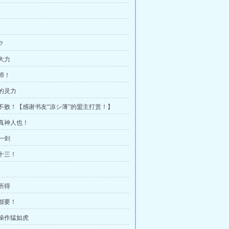
？
大力
师！
失的灵力
方不败！【感谢书友“凉シ薄”的盟主打赏！】
子真神人也！
一剑
二十三！
所得
全都要！
通操作猛如虎