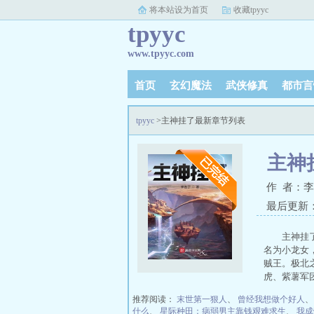
将本站设为首页
收藏tpyyc
tpyyc
www.tpyyc.com
首页
玄幻魔法
武侠修真
都市言
tpyyc
>主神挂了最新章节列表
主神
作 者：
最后更新：20
主神挂
名为小龙女
贼王。极北
虎、紫薯军
推荐阅读：
末世第一狠人
、
曾经我想做个好人
什么
、
星际种田：病弱男主靠钱艰难求生
、
我成