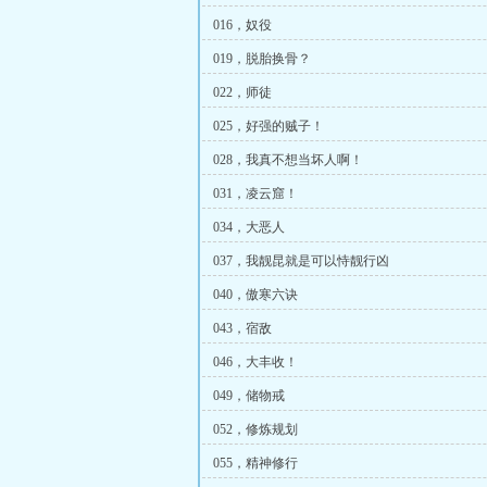
016，奴役
019，脱胎换骨？
022，师徒
025，好强的贼子！
028，我真不想当坏人啊！
031，凌云窟！
034，大恶人
037，我靓昆就是可以恃靓行凶
040，傲寒六诀
043，宿敌
046，大丰收！
049，储物戒
052，修炼规划
055，精神修行