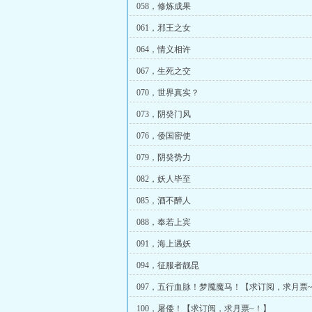
058，修炼成果
061，邪王之女
064，情义相许
067，生死之交
070，世界真实？
073，阴癸门风
076，倭国密使
079，阴癸势力
082，妖人毕至
085，酒不醉人
088，奉若上宾
091，海上遇妖
094，征服者靓昆
097，五行血脉！梦魇魔马！【求订阅，求月票
100，屠倭！【求订阅，求月票~！】