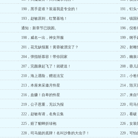
190，黑手是谁？装逼我是专业的！
191，钉
193，赵敏原则，红警基地！
194，镇
通知：新章节已脱困。
196，倪
198，威名一出，神女拜服
199，纲
201，花无缺报案！黄蓉被漂没了？
202，射
204，弹指斩慕容！带你回家
205，幽
207，完颜康起飞了！就硬送！
208，蓉
210，海上遇险，赠送法宝
211，小
213，本座来采邀月怜星
214，毁
216，血赚！自卑的怜星
217，来
219，公子恩重，无以为报
220，司
222，赵敏有请，名角云集
223，看
225，赔了貂蝉折绿袍
226，女
228，司马懿的底牌！名叫沙鲁的大虫子！
229，可