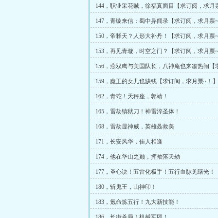
144，职业采花贼，徐福真面目【求订阅，求月
147，青璇来信：蜀中异闻录【求订阅，求月票
150，帝释天？人形大补丹！【求订阅，求月票
153，再见青璇，时空之门？【求订阅，求月票
156，燕双鹰与美国队长，八神庵也来凑热闹【
月票~！】
159，魔王的女儿也缺钱【求订阅，求月票~！
162，青蛇！天秤座，郭靖！
165，雷劫镇狱刀！神雷淬圣体！
168，雷劫显神威，英雄叒救美
171，长安风华，佳人相逢
174，他在华山之巅，挥袖落天劫
177，圣心诀！五雷化极手！五行血脉见曙光！
180，斩鬼王，山神印！
183，氪命炼五行！九大新技能！
186，长街杀局！机械军团！