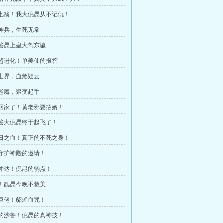
头七箭！我大倪昆从不记仇！
国神兵，生死无常
爸爸昆上皇大驾东瀛
手超进化！单美仙的报答
雕世界，血煞疑云
泉老魔，聚变起手
儿回家了！黄老邪要招婿！
爸爸大倪昆终于起飞了！
灭日之血！真正的不死之身！
自守护神殿的邀请！
马仲达！倪昆的弱点！
破！靓昆今晚不救美
装巨佬！貂蝉血咒！
怕的沙鲁！倪昆的真神技！