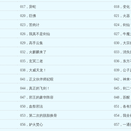
017，异蛇
018，变化
020，巨佛
021，火器
023，苦肉计
024，剑仙
026，我真不是剑仙
027，牛魔
029，高手云集
030，大宗
032，火麒麟来了
033，消
035，玄冥二老
036，东
038，大威天龙！
039，公
041，正义伙伴师妃暄
042，神来
044，真正的飞剑！
045，剑
047，邪王的豪华阵容
048，苏醒
050，血祭邪法
051，各有
053，第二次的脱胎换骨
054，我
056，妒火焚心
057，一