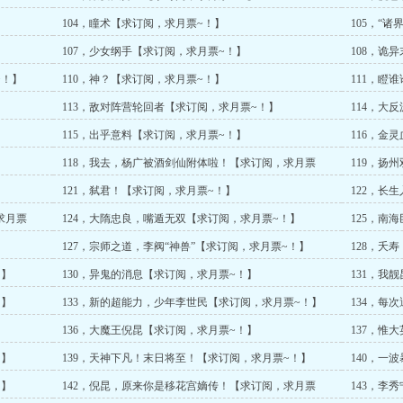
104，瞳术【求订阅，求月票~！】
105，“
】
107，少女纲手【求订阅，求月票~！】
108，诡
~！】
110，神？【求订阅，求月票~！】
111，瞪
】
113，敌对阵营轮回者【求订阅，求月票~！】
114，大
115，出乎意料【求订阅，求月票~！】
116，金
118，我去，杨广被酒剑仙附体啦！【求订阅，求月票
119，扬
~！】
】
121，弑君！【求订阅，求月票~！】
122，长
求月票
124，大隋忠良，嘴遁无双【求订阅，求月票~！】
125，南
127，宗师之道，李阀“神兽”【求订阅，求月票~！】
128，夭
~！】
！】
130，异鬼的消息【求订阅，求月票~！】
131，我
！】
133，新的超能力，少年李世民【求订阅，求月票~！】
134，每
~！】
】
136，大魔王倪昆【求订阅，求月票~！】
137，惟
！】
139，天神下凡！末日将至！【求订阅，求月票~！】
140，一
！】
142，倪昆，原来你是移花宫嫡传！【求订阅，求月票
143，李