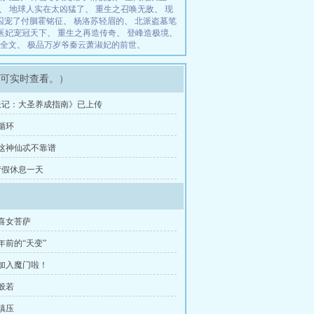
、
地球人实在太凶猛了
、
重生之召唤无敌
、
现
囚宠了付胭霍铭征
、
杨洛苏轻眉的
、
北派盗墓笔
医妃宠冠天下
、
重生之再造传奇
、
登峰造极境
、
全文
、
极品万岁爷秦云萧淑妃的前世
、
即可实时查看。）
妖记：大圣养成指南》已上传
循环
昆这神仙忒不靠谱
请假休息一天
欢喜女菩萨
年前的“天变”
就加入魔门啦！
般若
镇压