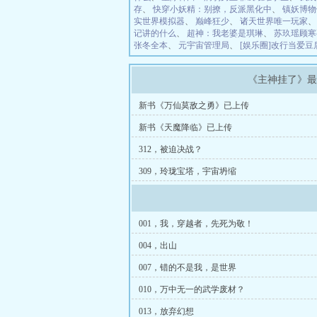
存
、
快穿小妖精：别撩，反派黑化中
、
镇妖博物
实世界模拟器
、
巅峰狂少
、
诸天世界唯一玩家
记讲的什么
、
超神：我老婆是琪琳
、
苏玖瑶顾寒
张冬全本
、
元宇宙管理局
、
[娱乐圈]改行当爱
《主神挂了》
新书《万仙莫敌之勇》已上传
新书《天魔降临》已上传
312，被迫决战？
309，玲珑宝塔，宇宙坍缩
001，我，穿越者，先死为敬！
004，出山
007，错的不是我，是世界
010，万中无一的武学废材？
013，放弃幻想