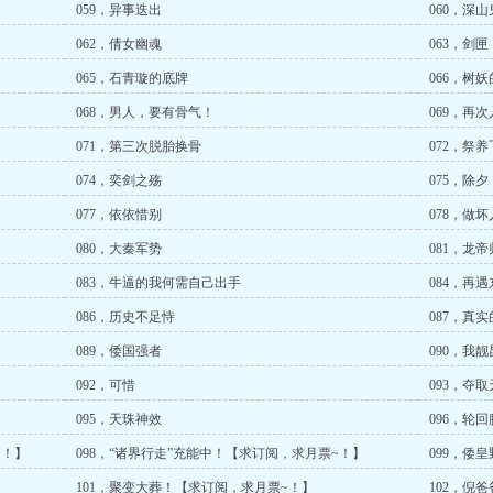
059，异事迭出
060，深山
062，倩女幽魂
063，剑匣
065，石青璇的底牌
066，树
068，男人，要有骨气！
069，再
071，第三次脱胎换骨
072，祭养
074，奕剑之殇
075，除夕
077，依依惜别
078，做
080，大秦军势
081，龙
083，牛逼的我何需自己出手
084，再遇
086，历史不足恃
087，真
089，倭国强者
090，我
092，可惜
093，夺
095，天珠神效
096，轮
~！】
098，“诸界行走”充能中！【求订阅，求月票~！】
099，倭
101，聚变大葬！【求订阅，求月票~！】
102，倪