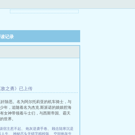
阅读记录
莫敌之勇》已上传
惩奸除恶。名为阿尔托莉亚的机车骑士，与
少年，追随着名为杰克.斯派诺的娘娘腔海
有女神带领着斗士们，与西斯帝国、霸天
的世界。
级宿主惹不起
、
炮灰逆袭手卷
、
顾念陆寒沉是
后人生
、
神秘尽头无错字精校版
、
空间炮灰生