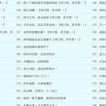
~！】
票~！】
145，我一个破碎虚空失败的朋友【求订阅，求月票~！】
146，霸
~！】
148，祸心深藏！【求订阅，求月票~！】
149，神
~！】
151，惊弓之鸟，盘点收获【求订阅，求月票~！】
152，五
~！】
154，今日在此，见证灭世末劫！【求订阅，求月票~！】
155，又
求订阅，求
157，这世界群魔乱舞！【求订阅，求月票~！】
158，超
】
160，帅哥靓妹总会互相吸引【求订阅，求月票~！】
161，求
163，这回真要以身相许了
164，没
166，回归与化形，过去弥陀经
167，是
169，天魔妙法，妃暄报恩
170，天
172，各方消息，进击的帝释天！
173，倪
175，殛神劫VS剑二十三！
176，不死
178，闭关成果，大秦镇魔司
179，黑
181，赶山鞭，五雷法，十二金人
182，虎
184，纵享一夜天魔舞，忽闻边关惊变来
185，名
187，天魔金身！大天魔李元吉！
188，横