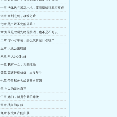
一章 活体热兵器马小桃，霍雨濛破碎戴家双瞳
四章 审判之剑，极致之暗
七章 黑白双圣龙的落幕！
章 如果是碧磷九绝花的话，也不是不可以……
二章 你不守承诺，那么代价是什么呢？
五章 天魂公主维娜
八章 向大师兄问好
一章 我有一女，力能扛鼎
四章 高速挂机修炼，出发星斗
七章 帝皇瑞兽大战病毒史莱姆
章 自以为是的唐三
三章 她们，就是宁天的嫁妆
五章 战争和征服
九章 极北矿产的归属.