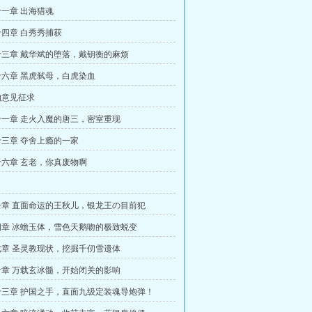
一章 出海猎魂
四章 白秀秀捕获
三章 戴华斌的堕落，戴钥衡的麻烦
六章 黑虎弑母，白虎染血
的意见征求
一章 走火入魔的唐三，密室重现
三章 夺舍上瘾的一家
六章 玄老，你真废物啊
章 直面命运的王秋儿，银龙王の目前犯
章 冰蟾玉体，雪色天鹅吻的极致蜕变
章 圣灵教现状，挖掘千仞雪遗体
章 万载玄冰髓，开始闭关的影响
三章 护国之手，直面九级定装魂导炮弹！