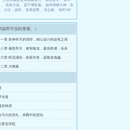
、
万古帝婿夜玄周幼薇实力
、
神医圣手
、
从斗
）
、
岳风小说
、
孟宁傅廷修
、
如何强撩大神，在
、
大汉，达咩
、
首席道尊
、
无尘路
、
地牢100
书架即可实时查看。）
一章 兽神帝天的强悍，精心设计的必死之局
八章 暴怒帝天，睿智银龙，最强兽潮，杀杀
六章 暗流涌动，收获丰富，蓝银皇傀儡
二章 大纲遁
蟒
梦冰蚕
魔邪神虎
血与火的洗礼，杀戮中的进化
史莱克学院