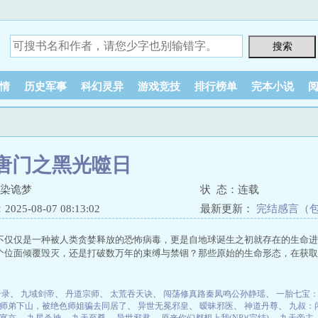
情
历史军事
科幻灵异
游戏竞技
排行榜单
完本小说
唐门之黑光噬日
墨染诡梦
状 态：连载
25-08-07 08:13:02
最新更新：
完结感言（
不仅仅是一种被人类贪婪释放的恐怖病毒，更是自地球诞生之初就存在的生命进
个位面倾覆毁灭，还是打破数万年的束缚与禁锢？那些原始的生命形态，在获取了新
升录
、
九域剑帝
、
丹道宗师
、
太荒吞天诀
、
闯荡修真路秦凤鸣公孙静瑶
、
一胎七宝
师弟下山，被绝色师姐骗去同居了
、
异世无冕邪皇
、
暧昧邪医
、
神道丹尊
、
九叔：