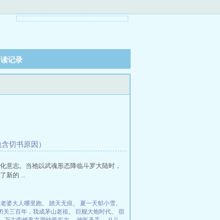
阅读记录
包含切书原因）
化意志。当祂以武魂形态降临斗罗大陆时，
的 ...
：老婆大人哪里跑
、
踏天无痕
、
夏一天郁小雪
、
闭关三百年，我成茅山老祖
、
巨舰大炮时代
、
宿