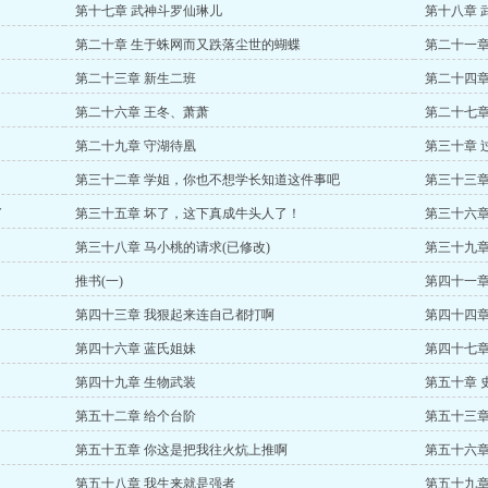
第十七章 武神斗罗仙琳儿
第十八章 
第二十章 生于蛛网而又跌落尘世的蝴蝶
第二十一章
第二十三章 新生二班
第二十四章
第二十六章 王冬、萧萧
第二十七章
第二十九章 守湖待凰
第三十章 
第三十二章 学姐，你也不想学长知道这件事吧
第三十三章
了
第三十五章 坏了，这下真成牛头人了！
第三十六章
第三十八章 马小桃的请求(已修改)
第三十九章
推书(一)
第四十一章
第四十三章 我狠起来连自己都打啊
第四十四章
第四十六章 蓝氏姐妹
第四十七章
第四十九章 生物武装
第五十章 
第五十二章 给个台阶
第五十三章
第五十五章 你这是把我往火炕上推啊
第五十六章
第五十八章 我生来就是强者
第五十九章