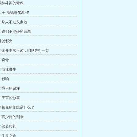
武神斗罗的青睐
 王·斯德哥尔摩·冬
 杀人不过头点地
 碰都不能碰的话题
过滤邪火
 抛开事实不谈，咱俩先打一架
 魂骨
 情愫微生
 影响
 惊人的赌注
 王言的惊喜
史莱克的传统是什么？
 言少哲的到来
 颁奖典礼
 生灵之金