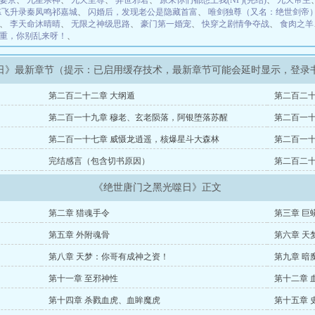
宴京
、
九星杀神
、
九天至尊
、
异世邪君
、
原来你们都想上我(NP)(完结)
、
九天帝主
炼飞升录秦凤鸣祁嘉城
、
闪婚后，发现老公是隐藏首富
、
唯剑独尊（又名：绝世剑帝
、
李天命沐晴晴
、
无限之神级思路
、
豪门第一婚宠
、
快穿之剧情争夺战
、
食肉之羊
重，你别乱来呀！
、
日》最新章节（提示：已启用缓存技术，最新章节可能会延时显示，登录
第二百二十二章 大纲遁
第二百二十
第二百一十九章 穆老、玄老陨落，阿银堕落苏醒
第二百一十
杀！
第二百一十七章 威慑龙逍遥，核爆星斗大森林
第二百一十
完结感言（包含切书原因）
第二百二十
《绝世唐门之黑光噬日》正文
第二章 猎魂手令
第三章 巨
第五章 外附魂骨
第六章 天
第八章 天梦：你哥有成神之资！
第九章 暗
第十一章 至邪神性
第十二章 
第十四章 杀戮血虎、血眸魔虎
第十五章 