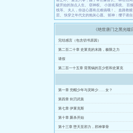
命之环
、
重生八零，踹了军官嫁首长
、
林语熙周
破开始的加点人生
、
窃神权
、
小游戏系统
、
百
线等
、
夫人，你这心愿有点难搞哦！
、
血路救赎
层
、
快穿之年代文的炮灰心愿
、
斩神：缨子请自
《绝世唐门之黑光噬
完结感言（包含切书原因）
第二百二十章 史莱克的末路，极限之力
请假
第二百一十五章 背黑锅的言少哲和史莱克
第一章 兜帽少年与灵眸少……女？
第四章 剑刃武装
第七章 伊莱克斯
第十章 厮杀开始
第十三章 堕天至邪力，邪神掌骨