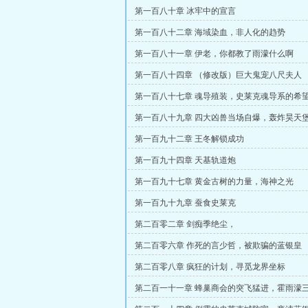
第一百八十章 冰牢中的宣言
第一百八十二章 海域染血，非人化的趋势
第一百八十一章 伊老，你都教了雨濛什么啊
第一百八十四章 （修改版）巨大鬼宠八尺夫人
第一百八十七章 魂导殖装，史莱克魂导系的希
第一百八十九章 四大凶兽当场自爆，轰炸昊天
第一百九十二章 王冬解锁成功
第一百九十四章 天基轨道炮
第一百九十七章 黄金古树的力量，海神之光
第一百九十九章 蚕食史莱克
第二百零二章 剑痴季绝尘，
第二百零六章 作死的言少哲，被欺骗的蓝银皇
第二百零八章 疯狂的计划，寻觅龙界坐标
第二百一十一章 蜂巢商会的突飞猛进，霍雨濛
新成员