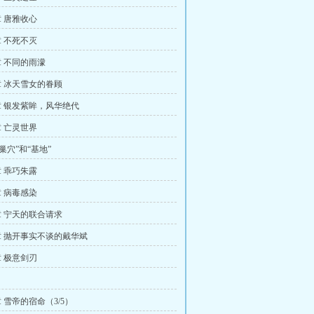
 唐雅收心
 不死不灭
 不同的雨濛
 冰天雪女的眷顾
 银发紫眸，风华绝代
 亡灵世界
巢穴”和“基地”
 乖巧朱露
 病毒感染
 宁天的联合请求
 抛开事实不谈的戴华斌
 极意剑刃
 雪帝的宿命（3/5）