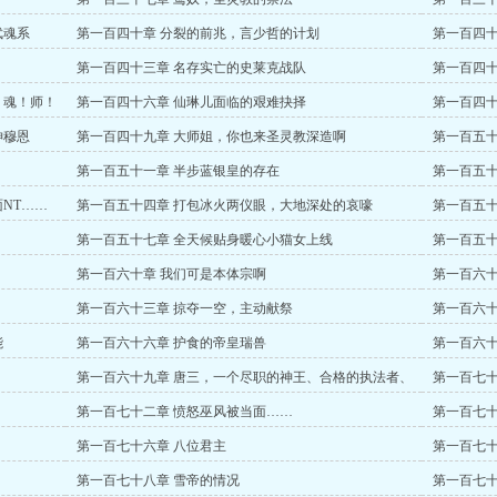
武魂系
第一百四十章 分裂的前兆，言少哲的计划
第一百四十
第一百四十三章 名存实亡的史莱克战队
第一百四十
！魂！师！
第一百四十六章 仙琳儿面临的艰难抉择
第一百四十
神穆恩
第一百四十九章 大师姐，你也来圣灵教深造啊
第一百五十
第一百五十一章 半步蓝银皇的存在
第一百五十
NT……
第一百五十四章 打包冰火两仪眼，大地深处的哀嚎
第一百五十
第一百五十七章 全天候贴身暖心小猫女上线
第一百五十
第一百六十章 我们可是本体宗啊
第一百六十
第一百六十三章 掠夺一空，主动献祭
第一百六十
能
第一百六十六章 护食的帝皇瑞兽
第一百六十
第一百六十九章 唐三，一个尽职的神王、合格的执法者、
第一百七十
慈祥的父亲。
第一百七十二章 愤怒巫风被当面……
第一百七十
第一百七十六章 八位君主
第一百七十
第一百七十八章 雪帝的情况
第一百七十