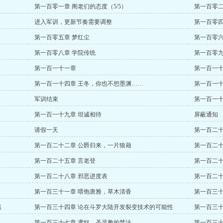
第一百零一章 阁老们的态度（5/5）
第一百零二
进入军训，更新节奏需要调整
第一百零四
第一百零五章 梦红尘
第一百零六
第一百零八章 学院传统
第一百零九
第一百一十一章
第一百一十
第一百一十四章 王冬，你也不想墨渊……
第一百一十
军训结束
第一百一十
第一百一十九章 坦诚相待
屏蔽通知
请假一天
第一百二十
第一百二十二章 公爵归来，一片狼藉
第一百二十
第一百二十五章 言老登
第一百二十
第一百二十八章 邪恶进度表
第一百二十
第一百三十一章 喂饱唐雅，草木清香
第一百三十
怒
第一百三十四章 论在斗罗大陆开发裂变技术的可能性
第一百三十
第一百三十七章 鸢奴，圣灵教的禁法
第一百三十