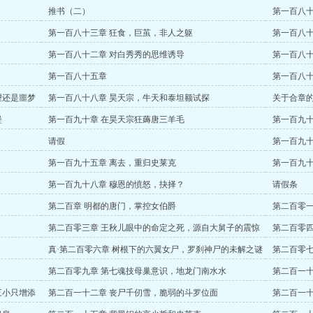
推书（二）
第一百八十
第一百八十三章 狂食，巨茧，非人之躯
第一百八十
第一百八十二章 对白秀秀的思维诱导
第一百八十
第一百八十五章
第一百八十
望还是噩梦
第一百八十八章 昊天宗，牛天和泰坦额试探
关于合章
堡
第一百九十章 在昊天宗狂薅唐三羊毛
第一百九十
请假
第一百九十
第一百九十五章 离去，重归史莱克
第一百九十
第一百九十八章 穆恩的愤怒，抉择？
请假条
第二百章 明都的唐门，掌控女伯爵
第二百零一
第二百零三章 王秋儿眼中的命定之死，源自大舅子的震惊
第二百零四
真·第二百零六章 树根下的六翼女尸，罗刹神尸的未解之谜
第二百零七
第二百零九章 第七魂技母巢意识，地龙门南水水
第二百一十
三小只增添
第二百一十二章 丧尸千仞雪，脆弱的斗罗位面
第二百一十