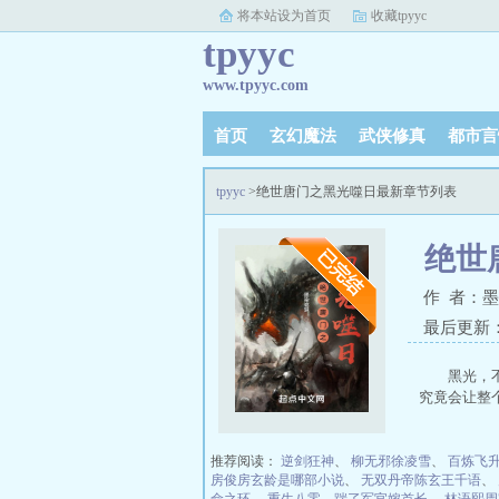
将本站设为首页
收藏tpyyc
tpyyc
www.tpyyc.com
首页
玄幻魔法
武侠修真
都市言
tpyyc
>绝世唐门之黑光噬日最新章节列表
绝世
作 者：
最后更新：20
黑光，
究竟会让整
推荐阅读：
逆剑狂神
、
柳无邪徐凌雪
、
百炼飞
房俊房玄龄是哪部小说
、
无双丹帝陈玄王千语
、