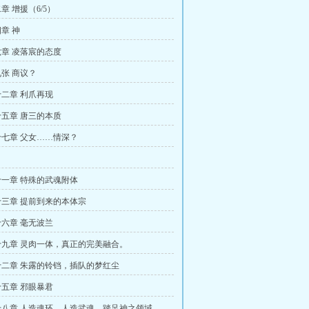
章 增援（6/5）
章 神
章 凌落宸的态度
张 商议？
二章 利爪再现
五章 唐三的本质
七章 父女……情深？
一章 特殊的武魂附体
三章 提前到来的本体宗
六章 毫无波兰
九章 灵肉一体，真正的完美融合。
二章 朱露的铃铛，插队的梦红尘
五章 邪眼暴君
八章 人造魂环，人造武魂，踏足神之领域