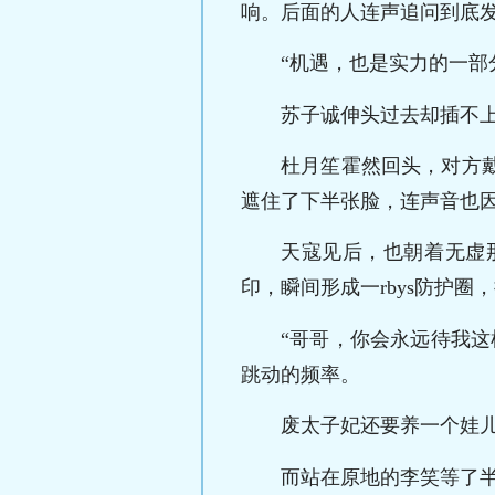
响。后面的人连声追问到底
“机遇，也是实力的一部
苏子诚伸头过去却插不
杜月笙霍然回头，对方
遮住了下半张脸，连声音也
天寇见后，也朝着无虚
印，瞬间形成一rbys防护圈
“哥哥，你会永远待我
跳动的频率。
废太子妃还要养一个娃
而站在原地的李笑等了