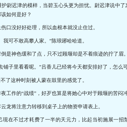
维护尉迟津的模样，当碧玉心头更为担忧。尉迟津说中了
那该如何是好？
上伤口没好好处理，所以血根本就没止住过。
。我可不敢高攀人家。”陈琅琊哈哈道。
辈倒是神色缓和了点，只不过顾堰却是不着痕迹的拧了眉
去铺子里看看呢。”吕香儿已经将今天都安排好了，怎么
受不了这种时刻被人蒙在鼓里的感觉了。
夜工作的“战绩”，好歹也算是将她心中对于顾堰的苦闷
李云龙将注意力转移到桌子上的物资申请表上。
己现在不过才耗费了一半的天元力，比起当初施展一招