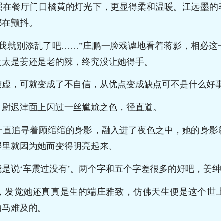
照在餐厅门口橘黄的灯光下，更显得柔和温暖。江远墨的
都在颤抖。
，我就别添乱了吧……”庄鹏一脸戏谑地看着蒋影，相必这
太太是姜还是老的辣，终究没让她得手。
谦虚，可就变成了不自信，从优点变成缺点可不是什么好
，尉迟津面上闪过一丝尴尬之色，径直道。
一直追寻着顾绾绾的身影，融入进了夜色之中，她的身影
哪里就因为她而变得明亮起来。
是说‘车震过没有’。两个字和五个字差很多的好吧，姜
，发觉她还真真是生的端庄雅致，仿佛天生便是这个世
拍马难及的。