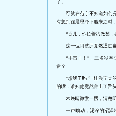
了。
可就在范宁不知道如何
有想到鞠晨思冷下脸来之时
“香儿，你拉着我做甚，
这一位阿波罗竟然通过
“手雷！！”，三名狱
雷？
“想我了吗？”杜漫宁
的嘴，谁知他竟然伸出了舌
木晚晴微微一愣，清楚
一声响动，泥泞的沼泽