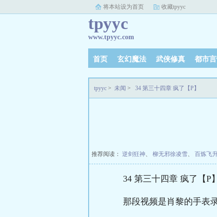
将本站设为首页
收藏tpyyc
tpyyc
www.tpyyc.com
首页
玄幻魔法
武侠修真
都市言
tpyyc
>
未闻
>
34 第三十四章 疯了【P】
推荐阅读：
逆剑狂神
、
柳无邪徐凌雪
、
百炼飞
34 第三十四章 疯了【P
那段视频是肖黎的手表