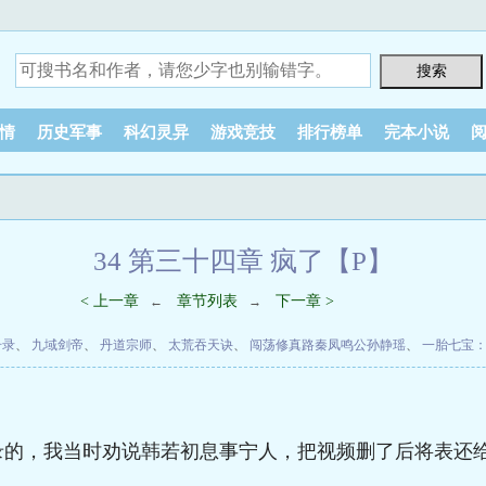
情
历史军事
科幻灵异
游戏竞技
排行榜单
完本小说
34 第三十四章 疯了【P】
< 上一章
章节列表
下一章 >
←
→
升录
、
九域剑帝
、
丹道宗师
、
太荒吞天诀
、
闯荡修真路秦凤鸣公孙静瑶
、
一胎七宝
】
录的，我当时劝说韩若初息事宁人，把视频删了后将表还