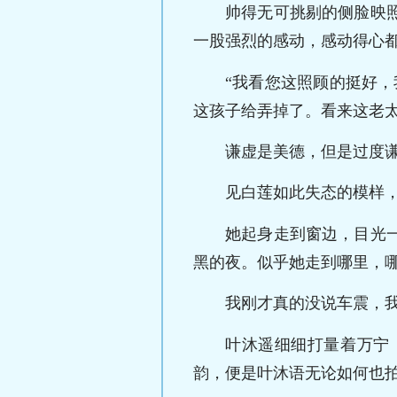
帅得无可挑剔的侧脸映
一股强烈的感动，感动得心
“我看您这照顾的挺好
这孩子给弄掉了。看来这老
谦虚是美德，但是过度
见白莲如此失态的模样
她起身走到窗边，目光
黑的夜。似乎她走到哪里，
我刚才真的没说车震，我
叶沐遥细细打量着万宁
韵，便是叶沐语无论如何也