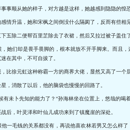
样事事顺从她的样子，对方越是这样，她越感到隐隐的惶
的感情升温，她和宋枫之间倒没什么隔阂了，反而有些相
三下五除二便帮百里芷除去了衣裙，然后又拉过被子盖住
候，她们却是畏手畏脚的，根本就放不开手脚来。而且，
沉迷在其中，不可自拔了。
佬，比徐元虹这种称霸一方的商界大佬，显然又高了一个
金星，消散了以后，他的脑袋也慢慢的回路了。
候有未卜先知的能力了？”孙海林坐在位置上，悠哉的喝
逐战后，叶灵泽和叶仙儿成功来到了镇魔崖的深处。
跟他一毛钱的关系都没有，再说他喜欢林若男又怎么样了