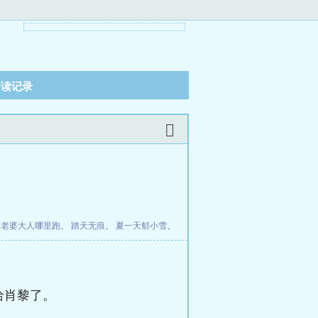
阅读记录
：老婆大人哪里跑
、
踏天无痕
、
夏一天郁小雪
、
给肖黎了。