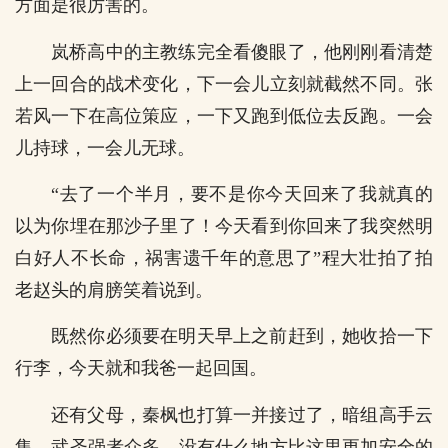
方面是很厉害的。
岚桥高中的主教练完全看傻眼了，他刚刚看清楚
上一回合的战术变化，下一会儿立刻就截然不同。张
若风一下在高位策应，一下又跑到低位去反跑。一会
儿持球，一会儿无球。
“去了一个半月，要不是你今天回来了我就真的
以为你埋在那沙子里了！今天看到你回来了我突然明
白好人不长命，祸害遗千年的意思了”程大壮拍了拍
老赵头的肩膀笑着说到。
既然你必须要在明天早上之前赶到，她收拾一下
行李，今天就和我爸一起回国。
还有父母，秦枫也打算一并接过了，暗组高手云
集，武圣强者众多，没有什么地方比这里更加安全的