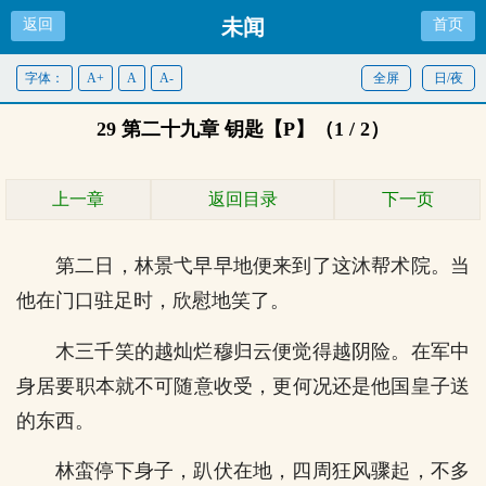
未闻
返回
首页
字体：
A+
A
A-
全屏
日/夜
29 第二十九章 钥匙【P】（1 / 2）
上一章
返回目录
下一页
第二日，林景弋早早地便来到了这沐帮术院。当
他在门口驻足时，欣慰地笑了。
木三千笑的越灿烂穆归云便觉得越阴险。在军中
身居要职本就不可随意收受，更何况还是他国皇子送
的东西。
林蛮停下身子，趴伏在地，四周狂风骤起，不多