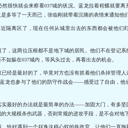
必然很快就会来察看037城的状况。蓝龙拉着程蝶就要离
只是多等了一天而已，张临刚就带着沉痛的表情来通知他
接近隔离区了，现在任何从城里出去的东西都会被他们
道了，这两位压根都不是地下城的居民。他们不在登记系
不如躲在037城内，等风头过去，再看出去的机会。
议已经是最好的了，毕竟对方也没有抓着他们杀掉管理人
全，蓝龙也参与了他们的防守作战会——感受过了自由，他
其实最好的办法就是最简单的办法——加固大门，有多坚
别的大规模杀伤武器，否则常规的进攻手段，是不会对地
着，恰好遇到一个赵逸这样心软的执政官，让他们一直拖