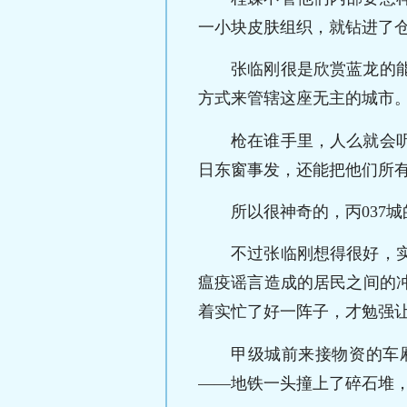
一小块皮肤组织，就钻进了
张临刚很是欣赏蓝龙的
方式来管辖这座无主的城市
枪在谁手里，人么就会
日东窗事发，还能把他们所
所以很神奇的，丙037
不过张临刚想得很好，
瘟疫谣言造成的居民之间的
着实忙了好一阵子，才勉强
甲级城前来接物资的车
——地铁一头撞上了碎石堆，