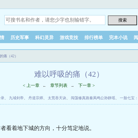
情
历史军事
科幻灵异
游戏竞技
排行榜单
完本小说
的痛（42）
难以呼吸的痛（42）
< 上一章
章节列表
下一章 >
←
→
升录
、
九域剑帝
、
丹道宗师
、
太荒吞天诀
、
闯荡修真路秦凤鸣公孙静瑶
、
一胎七宝
首者看着地下城的方向，十分笃定地说。