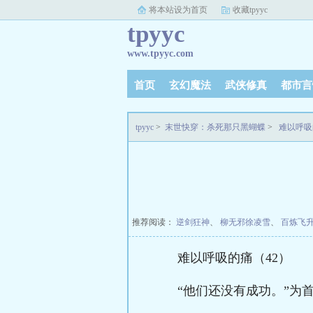
将本站设为首页
收藏tpyyc
tpyyc
www.tpyyc.com
首页
玄幻魔法
武侠修真
都市言
tpyyc
>
末世快穿：杀死那只黑蝴蝶
>
难以呼吸
推荐阅读：
逆剑狂神
、
柳无邪徐凌雪
、
百炼飞
难以呼吸的痛（42）
“他们还没有成功。”为