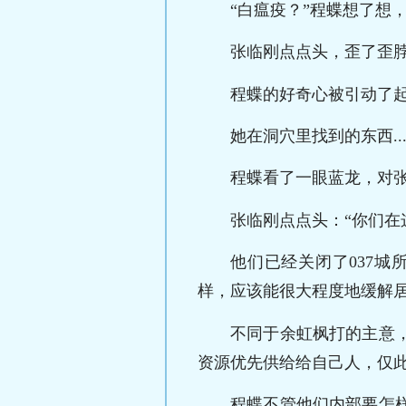
“白瘟疫？”程蝶想了想
张临刚点点头，歪了歪
程蝶的好奇心被引动了
她在洞穴里找到的东西..
程蝶看了一眼蓝龙，对张
张临刚点点头：“你们在
他们已经关闭了037
样，应该能很大程度地缓解
不同于余虹枫打的主意
资源优先供给给自己人，仅
程蝶不管他们内部要怎