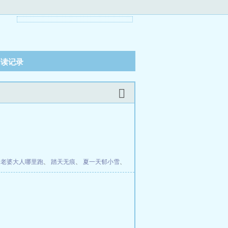
阅读记录
：老婆大人哪里跑
、
踏天无痕
、
夏一天郁小雪
、