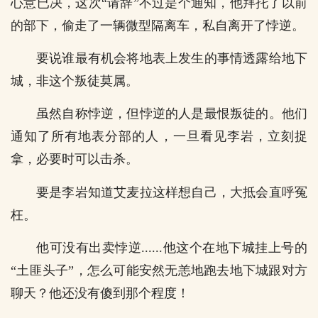
心意已决，这次“请辞”不过是个通知，他拜托了以前
的部下，偷走了一辆微型隔离车，私自离开了悖逆。
要说谁最有机会将地表上发生的事情透露给地下
城，非这个叛徒莫属。
虽然自称悖逆，但悖逆的人是最恨叛徒的。他们
通知了所有地表分部的人，一旦看见李岩，立刻捉
拿，必要时可以击杀。
要是李岩知道艾麦拉这样想自己，大抵会直呼冤
枉。
他可没有出卖悖逆......他这个在地下城挂上号的
“土匪头子”，怎么可能安然无恙地跑去地下城跟对方
聊天？他还没有傻到那个程度！