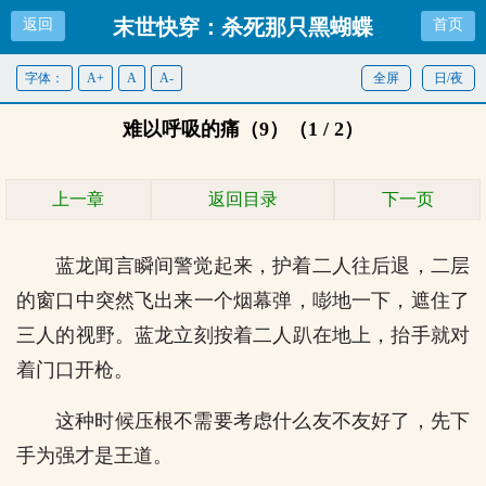
末世快穿：杀死那只黑蝴蝶
返回
首页
字体：
A+
A
A-
全屏
日/夜
难以呼吸的痛（9）（1 / 2）
上一章
返回目录
下一页
蓝龙闻言瞬间警觉起来，护着二人往后退，二层
的窗口中突然飞出来一个烟幕弹，嘭地一下，遮住了
三人的视野。蓝龙立刻按着二人趴在地上，抬手就对
着门口开枪。
这种时候压根不需要考虑什么友不友好了，先下
手为强才是王道。