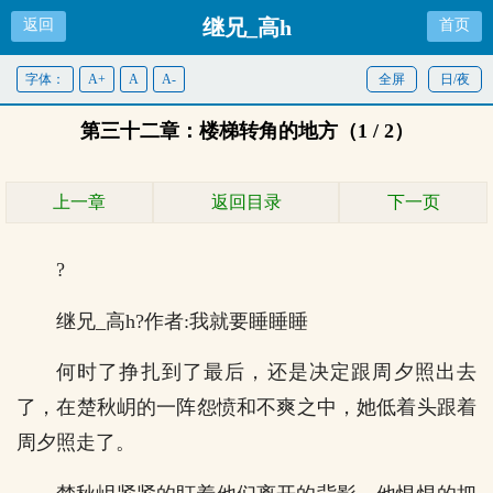
继兄_高h
返回
首页
字体：
A+
A
A-
全屏
日/夜
第三十二章：楼梯转角的地方（1 / 2）
上一章
返回目录
下一页
?
继兄_高h?作者:我就要睡睡睡
何时了挣扎到了最后，还是决定跟周夕照出去
了，在楚秋岄的一阵怨愤和不爽之中，她低着头跟着
周夕照走了。