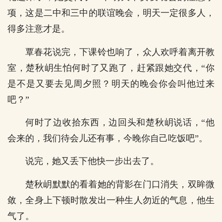
项，这是二中和三中的联谊晚会，明天一定很多人，
得多注意才是。
覃春花说完，下课铃也响了，众人欢呼着离开教
室，楚秋岄生怕何时了又跑了，赶紧跟她交代，“你
是不是又要去见周夕照？明天的晚会你会叫他过来
吧？”
何时了边收拾东西，边回头和楚秋岄说话，“他
会来的，我们待会儿还有事，今晚你自己吃饭吧”。
说完，她又丢下他快一步出去了。
楚秋岄默默的看着她的背影在门口消失，双眸微
敛，全身上下顿时散发出一种生人勿近的气息，他生
气了。