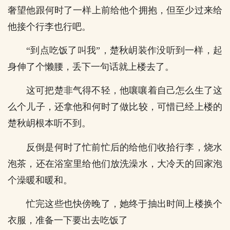
奢望他跟何时了一样上前给他个拥抱，但至少过来给
他接个行李也行吧。
“到点吃饭了叫我”，楚秋岄装作没听到一样，起
身伸了个懒腰，丢下一句话就上楼去了。
这可把楚非气得不轻，他嚷嚷着自己怎么生了这
么个儿子，还拿他和何时了做比较，可惜已经上楼的
楚秋岄根本听不到。
反倒是何时了忙前忙后的给他们收拾行李，烧水
泡茶，还在浴室里给他们放洗澡水，大冷天的回家泡
个澡暖和暖和。
忙完这些也快傍晚了，她终于抽出时间上楼换个
衣服，准备一下要出去吃饭了