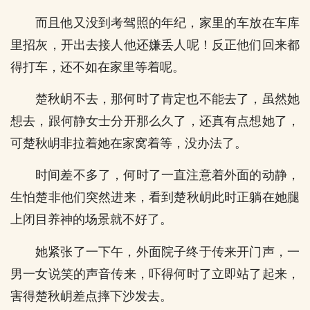
而且他又没到考驾照的年纪，家里的车放在车库
里招灰，开出去接人他还嫌丢人呢！反正他们回来都
得打车，还不如在家里等着呢。
楚秋岄不去，那何时了肯定也不能去了，虽然她
想去，跟何静女士分开那么久了，还真有点想她了，
可楚秋岄非拉着她在家窝着等，没办法了。
时间差不多了，何时了一直注意着外面的动静，
生怕楚非他们突然进来，看到楚秋岄此时正躺在她腿
上闭目养神的场景就不好了。
她紧张了一下午，外面院子终于传来开门声，一
男一女说笑的声音传来，吓得何时了立即站了起来，
害得楚秋岄差点摔下沙发去。