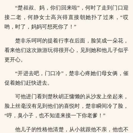
“楚叔叔、妈，你们回来啦”，何时了走到门口迎
接二老，何静女士高兴得直接朝她扑了过来，“哎
哟，时了，妈妈可想死你了！”
楚非乐呵呵的提着行李在后面，脸笑成一朵花，
看来他们这次旅游玩得很开心，见到她和他儿子似乎
更开心。
“开进去吧，门口冷”，楚非心疼她们母女俩，催
促着她们赶快进去。
可他进门看到楚秋岄正慵懒的从沙发上坐起来，
脸上丝毫没有见到他们的喜悦时，楚非瞬间冷了脸，
“哼，臭小子，也不知道来接一下你老爹！”
他儿子的性格他清楚，从小就跟他不亲，他也不