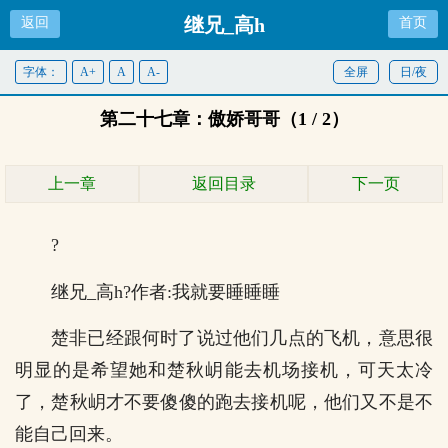
继兄_高h
返回
首页
字体：
A+
A
A-
全屏
日/夜
第二十七章：傲娇哥哥（1 / 2）
上一章
返回目录
下一页
?
继兄_高h?作者:我就要睡睡睡
楚非已经跟何时了说过他们几点的飞机，意思很
明显的是希望她和楚秋岄能去机场接机，可天太冷
了，楚秋岄才不要傻傻的跑去接机呢，他们又不是不
能自己回来。