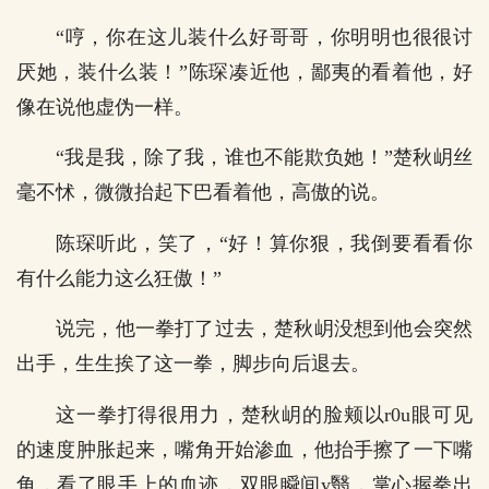
“哼，你在这儿装什么好哥哥，你明明也很很讨
厌她，装什么装！”陈琛凑近他，鄙夷的看着他，好
像在说他虚伪一样。
“我是我，除了我，谁也不能欺负她！”楚秋岄丝
毫不怵，微微抬起下巴看着他，高傲的说。
陈琛听此，笑了，“好！算你狠，我倒要看看你
有什么能力这么狂傲！”
说完，他一拳打了过去，楚秋岄没想到他会突然
出手，生生挨了这一拳，脚步向后退去。
这一拳打得很用力，楚秋岄的脸颊以r0u眼可见
的速度肿胀起来，嘴角开始渗血，他抬手擦了一下嘴
角，看了眼手上的血迹，双眼瞬间y翳，掌心握拳出