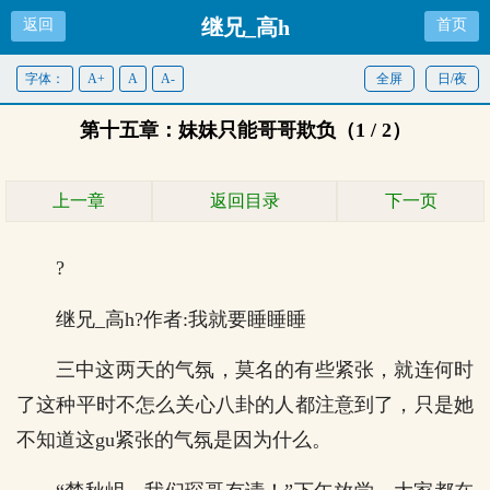
继兄_高h
返回
首页
字体：
A+
A
A-
全屏
日/夜
第十五章：妹妹只能哥哥欺负（1 / 2）
上一章
返回目录
下一页
?
继兄_高h?作者:我就要睡睡睡
三中这两天的气氛，莫名的有些紧张，就连何时
了这种平时不怎么关心八卦的人都注意到了，只是她
不知道这gu紧张的气氛是因为什么。