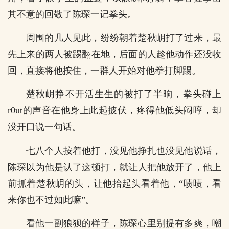
其不意的回敬了陈琛一记拳头。
周围的几人见此，纷纷朝着楚秋岄打了过来，最
先上来的两人被踢翻在地，后面的人趁他动作还没收
回，直接将他按住，一群人开始对他拳打脚踢。
楚秋岄挣不开活生生的被打了半晌，拳头碰上
r0ut的声音在他身上此起披伏，疼得他低头闷哼，却
没开口说一句话。
七八个人按着他打，没见他挣扎也没见他说话，
陈琛以为他是认了这顿打，就让人把他放开了，他上
前抓着楚秋岄的头，让他抬起头看着他，“啧啧，看
来你也不过如此嘛”。
看他一副狼狈的样子，陈琛心里别提有多爽，嘲