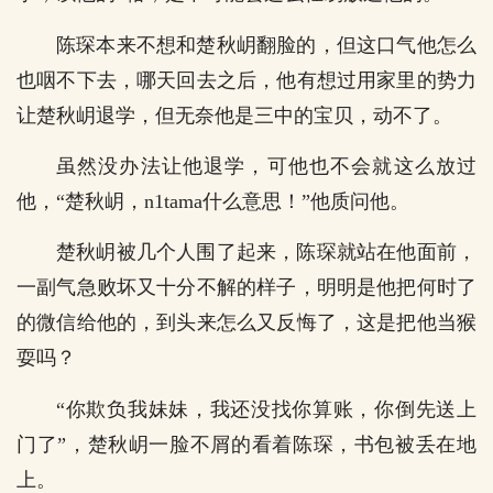
陈琛本来不想和楚秋岄翻脸的，但这口气他怎么
也咽不下去，哪天回去之后，他有想过用家里的势力
让楚秋岄退学，但无奈他是三中的宝贝，动不了。
虽然没办法让他退学，可他也不会就这么放过
他，“楚秋岄，n1tama什么意思！”他质问他。
楚秋岄被几个人围了起来，陈琛就站在他面前，
一副气急败坏又十分不解的样子，明明是他把何时了
的微信给他的，到头来怎么又反悔了，这是把他当猴
耍吗？
“你欺负我妹妹，我还没找你算账，你倒先送上
门了”，楚秋岄一脸不屑的看着陈琛，书包被丢在地
上。