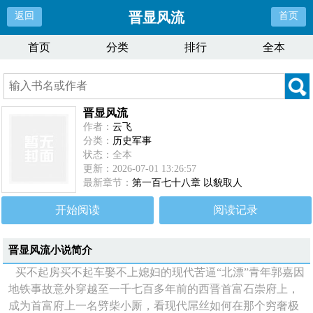
晋显风流
返回
首页
首页
分类
排行
全本
晋显风流
作者：
云飞
分类：
历史军事
状态：全本
更新：2026-07-01 13:26:57
最新章节：
第一百七十八章 以貌取人
开始阅读
阅读记录
晋显风流
小说简介
买不起房买不起车娶不上媳妇的现代苦逼“北漂”青年郭嘉因
地铁事故意外穿越至一千七百多年前的西晋首富石崇府上，
成为首富府上一名劈柴小厮，看现代屌丝如何在那个穷奢极