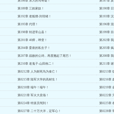
第186章 东方的马奇诺！
第187章 
第189章 三姓家奴！
第190章
第192章 老狐狸-刘培绪！
第193章
第195章 代理！
第196章 
第198章 转进常山县！
第199章 
第201章 40师，哗变！
第202章
第204章 委座的私生子！
第205章
第207章 战败的公鸡，再度翘起了尾巴！
第208章
第210章 老鬼子-山田栴二！
第211章 
第0212章 人为财死鸟为食亡！
第0213章
第0215章 陆军大学的高材生！
第0216章
第0218章 端午！端午！
第0219章
第0221章 军火大卖场！
第0222
第0224章 特派员驾到！
第0225
第0227章 二十万大洋，定军心！
第0228章