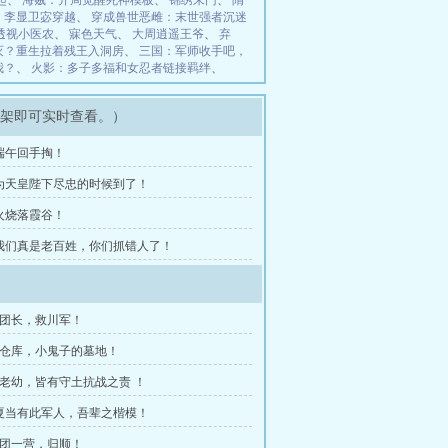
起
、
海贼：开局觉醒死神模板
、
锦绣朱门
、
隋
、
李显卫宓穿越
、
穿成兽世恶雌：末世强者沉迷
透视小医农
、
寐色天气
、
大周逍遥王爷
、
弃
灭？重生拉着残王入洞房
、
三国：军师收手吧，
我？
、
火影：多子多福和女忍者链接羁绊
、
书架即可实时查看。）
 端午回手掏！
章 为天皇陛下尽忠的时候到了！
 火烧落霞谷！
章 我们真是老百姓，你们抓错人了！
封团长，救川军！
行仓库，小鬼子的墓地！
无老幼，皆有守土抗战之责 ！
华夏当有此军人，吾辈之楷模！
24团一营，归顺！