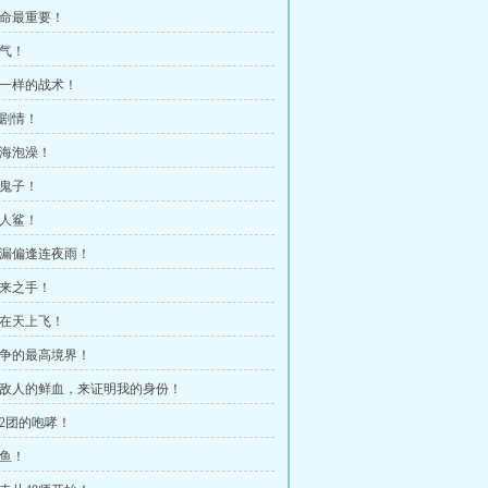
老命最重要！
霸气！
 神一样的战术！
神剧情！
下海泡澡！
杀鬼子！
噬人鲨！
 屋漏偏逢连夜雨！
神来之手！
牛在天上飞！
 战争的最高境界！
 用敌人的鲜血，来证明我的身份！
672团的咆哮！
钓鱼！