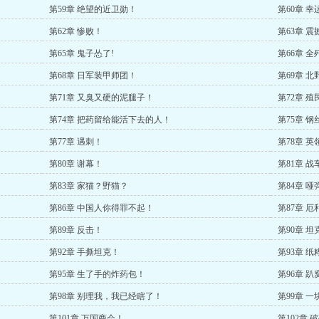
第59章 绝望的近卫勋！
第60章 
第62章 惨败！
第63章 
第65章 鬼子怂了!
第66章 全
第68章 日军装甲师团！
第69章 
第71章 又臭又硬的泥腿子！
第72章 
第74章 把药留给能活下去的人！
第75章 
第77章 遇刺！
第78章 
第80章 谢幕！
第81章 
第83章 家猫？野猫？
第84章 哑
第86章 中国人你得罪不起！
第87章 厄
第89章 反击！
第90章 
第92章 手撕坦克！
第93章 
第95章 生了手的炸药包！
第96章 
第98章 别理我，我已经瞎了！
第99章 
第101章 万国商会！
第102章 