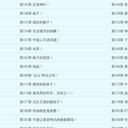
第145章 定海神针！
第146章 
第148章 疯子！
第149章 
第151章 疯狂的猴子！
第152章
第154章 失去獠牙的雄狮！
第155章 
第157章 中国人不讲武德！
第158章 
第159章 水雷！
第160章 
第162章 疯子的恐惧！
第163章 
第165章 海战！
第166章
第168章 ‘出云’终结之时！
第169章 
第171章 猪肉炖粉条子！
第172章 
第174章 最优秀的军官，没有之一！
第175章
第177章 又奸又滑的猴崽子！
第178章
第180章 有钱能使鬼推磨！
第181章 
第183章 不能让唐老鸭式的惨败重现！
第184章 