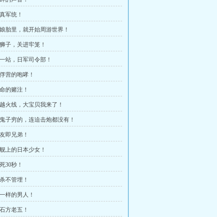
这真军统！
 在娘胎里，就开始周游世界！
 将狮子，关进牢笼！
 下一站，日军司令部！
 战俘营的咆哮！
生命的赌注！
 穿越火线，大宝贝我来了！
 小鬼子穷的，连迫击炮都没有！
战友即兄弟！
 战舰上的日本少女！
生死30秒！
管杀不管埋！
 神一样的男人！
钻石方老五！