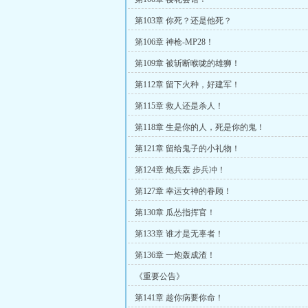
第103章 你死？还是他死？
第106章 神枪-MP28！
第109章 被斩断喉咙的雄狮！
第112章 留下火种，好建军！
第115章 救人还是杀人！
第118章 生是你的人，死是你的鬼！
第121章 留给鬼子的小礼物！
第124章 炮兵轰 步兵冲！
第127章 幸运女神的眷顾！
第130章 瓜怂指挥官！
第133章 谁才是无辜者！
第136章 一炮轰成渣！
《重要公告》
第141章 趁你病要你命！