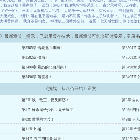
孤明玥无弹窗
、
房俊房玄龄
、
许你一世深情
、
萧煜
、
雨夜微凉
、
重生乌克兰1990崛
：我穿越成了墨家巨子
、
谍战：潜伏的我却觉醒悍警系统！
、
夜北承林霜儿无弹窗
了谁干的?
、
三国：无限极品大礼包
、
大乾第一边军战神
、
冷宫皇后
、
书剑盛唐
、
大唐咸鱼
、
大明：混在北平当知县
、
婚内不同房？你当本世子舔狗呀？
、
前世被团
大明曹阿瞒
、
我真不是狗官
、
神话版三国番外全部
、
混蛋！七天后亡国，你传位给
始》最新章节（提示：已启用缓存技术，最新章节可能会延时显示，登录
第3505章 击毙北白川南！
第3504章
第3502章 僵局！
第3501
第3499章 暴怒的北白川南！
第3498章
第3496章 落霞谷！
第3495
《抗战：从八佰开始》正文
第2章 以一敌三，提头而还！
第3章 自
第5章 枪杀鬼子少佐，鬼子疯了！
第6章 四
第8章 傲慢的大兵！
第9章 人
第11章 炸楼！
第12章 
第14章 五二四团-谢晋元！
第15章 5