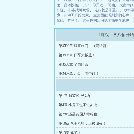
世，疯癫公主她靠抢劫建国了
、
赵无疆轩辕靖独
唐：我转投杨广，李二你哭啥
、
阴仙
、
大秦帝婿
打怪
、
都市战神奶爸
、
俺四叔是朱重八
、
朕怀孕
少：从种田开始发家
、
主角团能听到我的心声
、
都统一罗马了
、
这是你的江湖呢李楠承李夙伊
、
《抗战：从八佰开
第3506章 双喜临门！（完结篇）
第3503章 日军大撤退！
第3500章 全面阻击！
第3497章 北白川南中计！
第1章 1937淞沪战场！
第4章 小鬼子也不过如此！
第7章 还是英国人靠得住！
第10章 八十八师，上校团长！
第13章 戏子！