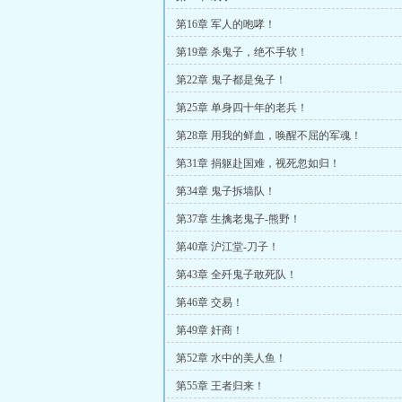
第16章 军人的咆哮！
第19章 杀鬼子，绝不手软！
第22章 鬼子都是兔子！
第25章 单身四十年的老兵！
第28章 用我的鲜血，唤醒不屈的军魂！
第31章 捐躯赴国难，视死忽如归！
第34章 鬼子拆墙队！
第37章 生擒老鬼子-熊野！
第40章 沪江堂-刀子！
第43章 全歼鬼子敢死队！
第46章 交易！
第49章 奸商！
第52章 水中的美人鱼！
第55章 王者归来！