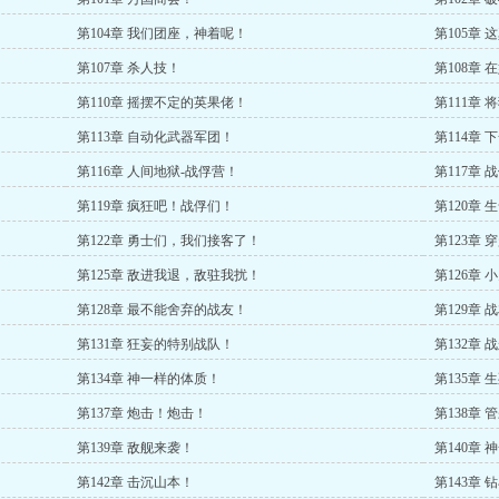
第104章 我们团座，神着呢！
第105章 
第107章 杀人技！
第108章
第110章 摇摆不定的英果佬！
第111章
第113章 自动化武器军团！
第114章
第116章 人间地狱-战俘营！
第117章
第119章 疯狂吧！战俘们！
第120章 
第122章 勇士们，我们接客了！
第123章
第125章 敌进我退，敌驻我扰！
第126章
第128章 最不能舍弃的战友！
第129章 
第131章 狂妄的特别战队！
第132章
第134章 神一样的体质！
第135章 
第137章 炮击！炮击！
第138章 
第139章 敌舰来袭！
第140章
第142章 击沉山本！
第143章 