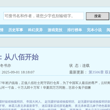
情
历史军事
科幻灵异
游戏竞技
排行榜单
完本小说
：从八佰开始
痴冬书亦
状 态：连载
25-09-01 18:18:07
最新更新：
第3506章
937年淞沪战场，正值八佰壮士死守四行仓库，为了中国军人最后的尊严，云轩
山河一寸血，十万儿郎十万军！华夏四万万同胞，岂容小鬼子猖獗
疆轩辕靖独孤明玥
、
帝国大闲人
、
赵无疆轩辕靖独孤明玥
、
赵无疆轩辕靖独孤明玥
下呀
、
林霜儿夜北承最新章节
、
迷踪谍影孟绍原笔趣阁
、
夜北承林霜儿婢子绝色最