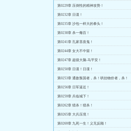
第0229章 压倒性的精神攻势！
第0232章 日谍！
第0235章 沙包一样大的拳头！
第0238章 杀一儆百！
第0241章 孔家吝啬鬼！
第0244章 女大不中留！
第0247章 超级大脑-马平安！
第0250章 日谍！日谍！
第0253章 通敌叛国者，杀！哄抬物价者，杀！
第0256章 日军逼近！
第0259章 兵临城下！
第0262章 猎杀！猎杀！
第0265章 大兵压境！
第0269章 九死一生！义无反顾！