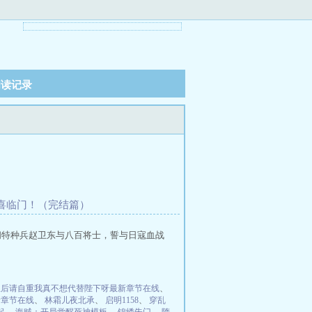
阅读记录
 双喜临门！（完结篇）
阁特种兵赵卫东与八百将士，誓与日寇血战
皇后请自重我真不想代替陛下呀最新章节在线
、
新章节在线
、
林霜儿夜北承
、
启明1158
、
穿乱