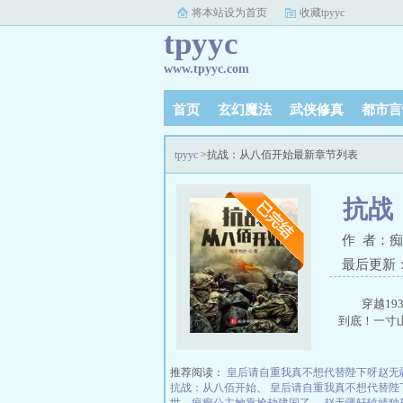
将本站设为首页
收藏tpyyc
tpyyc
www.tpyyc.com
首页
玄幻魔法
武侠修真
都市言
tpyyc
>抗战：从八佰开始最新章节列表
抗战
作 者：
最后更新：20
穿越1
到底！一寸
推荐阅读：
皇后请自重我真不想代替陛下呀赵无
抗战：从八佰开始
、
皇后请自重我真不想代替陛