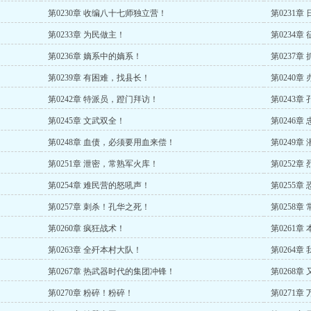
第0230章 收编八十七师独立营！
第0231章
第0233章 为民做主！
第0234
第0236章 嫡系中的嫡系！
第0237
第0239章 有困难，找县长！
第0240
第0242章 特派员，蹬门拜访！
第0243
第0245章 文武双全！
第0246
第0248章 血债，必须要用血来偿！
第0249章
第0251章 泄密，常熟军火库！
第0252
第0254章 难民营的怒吼声！
第0255章
第0257章 刺杀！孔华之死！
第0258章
第0260章 疯狂战术！
第0261
第0263章 全歼本村大队！
第0264
第0267章 热武器时代的集团冲锋！
第0268
第0270章 粉碎！粉碎！
第0271