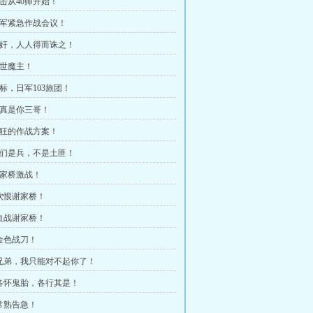
反击从40师开始！
 日军紧急作战会议！
 汉奸，人人得而诛之！
混世魔主！
目标，日军103旅团！
 我真是你三哥！
 疯狂的作战方案！
 我们是兵，不是土匪！
谢家桥激战！
 饮恨谢家桥！
 血战谢家桥！
 金色战刀！
章 兄弟，我只能对不起你了！
章 各怀鬼胎，各行其是！
 常熟告急！