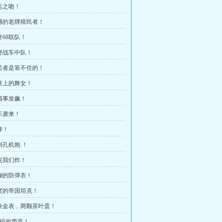
幸运之吻！
震撼的老牌殖民者！
歼68联队！
北野战车中队！
殖民者是靠不住的！
钢丝上的舞女！
英领事发飙！
战车袭来！
弹！
利孔机炮 ！
坦克我们炸！
纸糊的防弹衣！
趴窝的帝国坦克！
一块金表，两颗茶叶蛋！
破碎的声音！