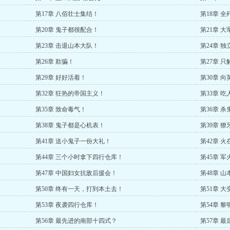
第17章 八佰壮士集结！
第18章 全
第20章 鬼子都很配合！
第21章 
第23章 击退山本大队！
第24章 
第26章 欺骗！
第27章 
第29章 好好活着！
第30章 
第32章 狂热的帝国主义！
第33章 
第35章 致命毒气！
第36章 
第38章 鬼子都是心机表！
第39章 獠
第41章 送小鬼子一份大礼！
第42章 火
第44章 三个小时拿下四行仓库！
第45章 
第47章 中国妇女抗敌后援会！
第48章 
第50章 终有一天，打到本土去！
第51章 
第53章 夜袭四行仓库！
第54章 黎
第56章 最先进的南部十四式？
第57章 