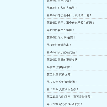
第185章 日军精锐！
第188章 东方的凡尔登！
第191章 打仗他不行，跳槽第一名！
第194章 躺尸，那个猴崽子又在闹腾！
第197章 委员长爆粗！
第200章 浑人-孙伯安！
第203章 拿错剧本！
第206章 疯子的替代品！
第209章 肮脏的重藤支队！
事发突然紧急请假！
第0214章 英勇之师！
第0217章 全歼103旅团！
第0220章 大赏四根金条！
第0223章 我们团座，那可是特派员！
第0226章 宅心仁厚-孙伯安！