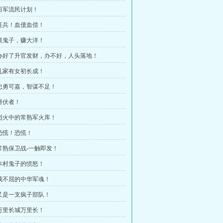
 日军流民计划！
章 征兵！血债血偿！
章 抓鬼子，赚大洋！
章 办好了升官发财，办不好，人头落地！
章 孔家有女初长成！
章 忠勇可嘉，智谋不足！
 潜伏者！
章 烈火中的常熟军火库！
 恐慌！恐慌！
 常熟保卫战-一触即发！
章 本村鬼子的愤怒！
章 我不屈的中华军魂！
章 又是一支疯子部队！
章 万里长城万里长！