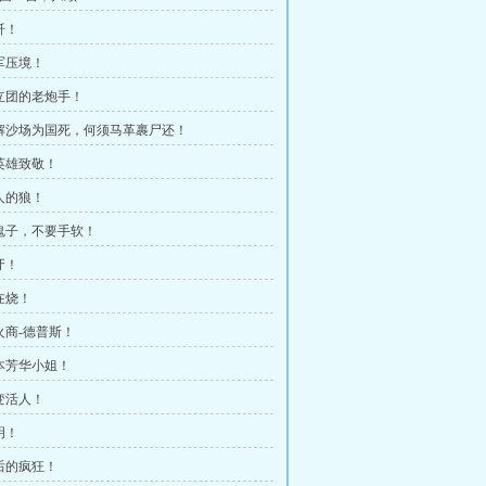
歼！
大军压境！
独立团的老炮手！
只解沙场为国死，何须马革裹尸还！
向英雄致敬！
吃人的狼！
杀鬼子，不要手软！
牙！
在烧！
军火商-德普斯！
山本芳华小姐！
大变活人！
明！
最后的疯狂！