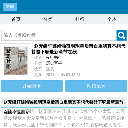
返回
首页
分类
排行
全本
赵无疆轩辕靖独孤明玥皇后请自重我真不想代替陛
下呀最新章节在线
赵无疆轩辕靖独孤明玥皇后请自重我真不想代
首页
替陛下呀最新章节在线
作者：
夜行书生
分类：
历史军事
状态：连载
更新：2024-02-05 03:42:54
最新章节：
第1477章 舔到最后一无所有
开始阅读
阅读记录
赵无疆轩辕靖独孤明玥皇后请自重我真不想代替陛下呀最新章节
穿越大夏王朝，赵无疆本来只想老老实实当个小太监，却无
在线
小说简介
意发现堂堂大夏皇帝居然是女儿身！“大胆奴才，竟然还没净
身，朕诛你九族！”“大胆陛下，你也不想你的秘密被人发现