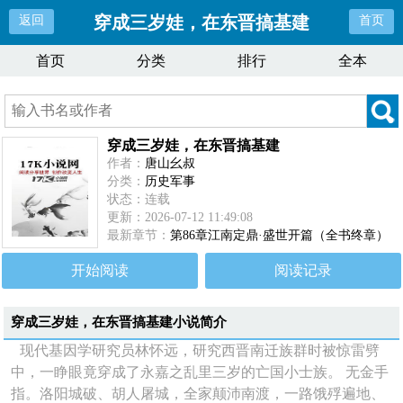
穿成三岁娃，在东晋搞基建
返回
首页
首页
分类
排行
全本
穿成三岁娃，在东晋搞基建
作者：
唐山幺叔
分类：
历史军事
状态：连载
更新：2026-07-12 11:49:08
最新章节：
第86章江南定鼎·盛世开篇（全书终章）
开始阅读
阅读记录
穿成三岁娃，在东晋搞基建
小说简介
现代基因学研究员林怀远，研究西晋南迁族群时被惊雷劈
中，一睁眼竟穿成了永嘉之乱里三岁的亡国小士族。 无金手
指。洛阳城破、胡人屠城，全家颠沛南渡，一路饿殍遍地、