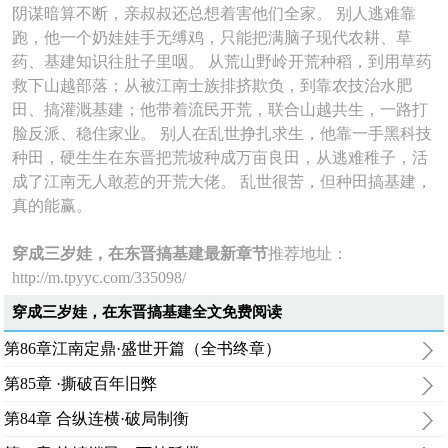
阴谋暗算不断，亲叔叔还总想着害他们全家。 别人逃难靠
跑，他一个奶娃娃手无缚鸡，只能把满脑子现代农耕、草
药、基建知识往肚子里咽。 从荒山野岭开荒种稻，到用草药
救下山越部落；从被江南士族排挤欺负，到靠农技治水肥
田、搞灌溉基建；他带着流民开荒，联合山越共生，一路打
脸反派、稳住家业。 别人在乱世挣扎求生，他靠一手黑科技
种田，硬生生在东晋把荒坡种成万亩良田，从逃难稚子，活
成了江南无人敢惹的开荒大佬。 乱世很苦，但种田搞基建，
真的能赢。
穿成三岁娃，在东晋搞基建最新章节
推荐地址：
http://m.tpyyc.com/335098/
穿成三岁娃，在东晋搞基建全文免费阅读
第86章江南定鼎·盛世开篇（全书终章）
第85章 ·撕破百年旧弊
第84章 合纵连横·破局制衡