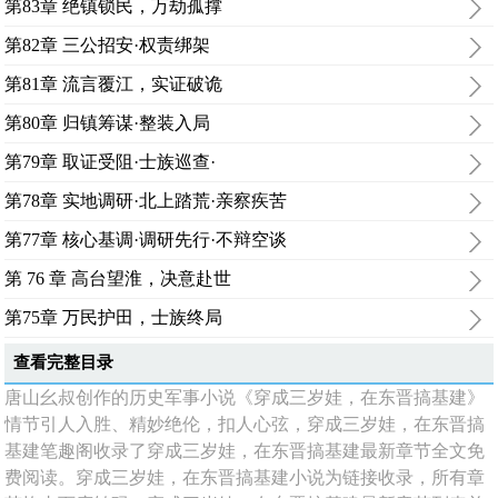
第83章 绝镇锁民，万劫孤撑
第82章 三公招安·权责绑架
第81章 流言覆江，实证破诡
第80章 归镇筹谋·整装入局
第79章 取证受阻·士族巡查·
第78章 实地调研·北上踏荒·亲察疾苦
第77章 核心基调·调研先行·不辩空谈
第 76 章 高台望淮，决意赴世
第75章 万民护田，士族终局
查看完整目录
唐山幺叔创作的历史军事小说《穿成三岁娃，在东晋搞基建》
情节引人入胜、精妙绝伦，扣人心弦，穿成三岁娃，在东晋搞
基建笔趣阁收录了穿成三岁娃，在东晋搞基建最新章节全文免
费阅读。穿成三岁娃，在东晋搞基建小说为链接收录，所有章