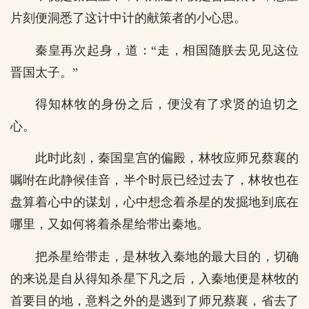
片刻便洞悉了这计中计的献策者的小心思。
秦皇再次起身，道：“走，相国随朕去见见这位
晋国太子。”
得知林牧的身份之后，便没有了求贤的迫切之
心。
此时此刻，秦国皇宫的偏殿，林牧应师兄蔡襄的
嘱咐在此静候佳音，半个时辰已经过去了，林牧也在
盘算着心中的谋划，心中想念着杀星的发掘地到底在
哪里，又如何将着杀星给带出秦地。
把杀星给带走，是林牧入秦地的最大目的，切确
的来说是自从得知杀星下凡之后，入秦地便是林牧的
首要目的地，意料之外的是遇到了师兄蔡襄，省去了