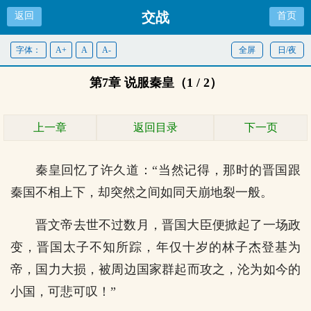
交战
返回
首页
字体：
A+
A
A-
全屏
日/夜
第7章 说服秦皇（1 / 2）
上一章
返回目录
下一页
秦皇回忆了许久道：“当然记得，那时的晋国跟
秦国不相上下，却突然之间如同天崩地裂一般。
晋文帝去世不过数月，晋国大臣便掀起了一场政
变，晋国太子不知所踪，年仅十岁的林子杰登基为
帝，国力大损，被周边国家群起而攻之，沦为如今的
小国，可悲可叹！”