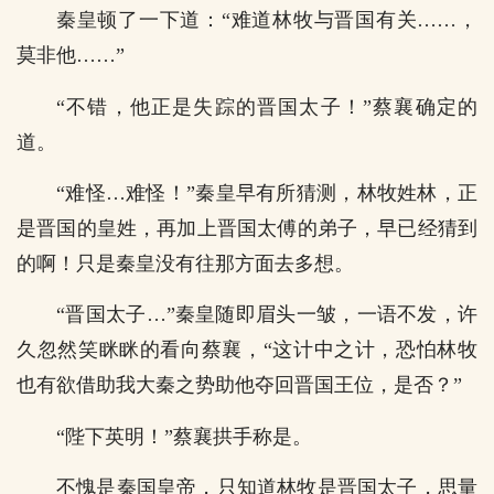
秦皇顿了一下道：“难道林牧与晋国有关……，
莫非他……”
“不错，他正是失踪的晋国太子！”蔡襄确定的
道。
“难怪…难怪！”秦皇早有所猜测，林牧姓林，正
是晋国的皇姓，再加上晋国太傅的弟子，早已经猜到
的啊！只是秦皇没有往那方面去多想。
“晋国太子…”秦皇随即眉头一皱，一语不发，许
久忽然笑眯眯的看向蔡襄，“这计中之计，恐怕林牧
也有欲借助我大秦之势助他夺回晋国王位，是否？”
“陛下英明！”蔡襄拱手称是。
不愧是秦国皇帝，只知道林牧是晋国太子，思量