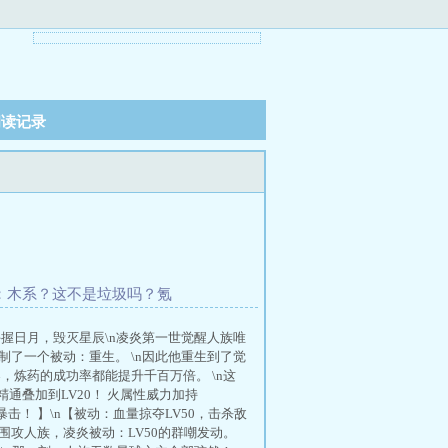
阅读记录
：木系？这不是垃圾吗？氪
握日月，毁灭星辰\n凌炎第一世觉醒人族唯
了一个被动：重生。 \n因此他重生到了觉
，炼药的成功率都能提升千百万倍。 \n这
通叠加到LV20！ 火属性威力加持
暴击！ 】\n【被动：血量掠夺LV50，击杀敌
围攻人族，凌炎被动：LV50的群嘲发动。