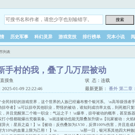
情
历史军事
科幻灵异
游戏竞技
排行榜单
完本小说
节列表
新手村的我，叠了几万层被动
一直摸鱼
状 态：连载
25-01-09 22:22:46
最新更新：
番外 第二章
命系统！
个全民转职的游戏世界，这个世界的人族已经遍布整个银河系。 \n高等级强者手
动掠夺者】\n可以掠夺其他职业，野怪的被动，谁知到成功率太低，到死都只复制
天，并且觉醒第二个唯一职业：气运之子！ \n爆率，掠夺被动的概率，甚至炼器
打小怪都能爆出究极装备。\n就连被动也能无限叠加升级\n【玩家被动：火焰精
觉醒异火：星辰之焱！】\n【被动：反伤叠加为LV30，反弹100%伤害，并且造成
方10%的血量上限为己用！ 】\n………………\n那一日，银河系其他四大种族