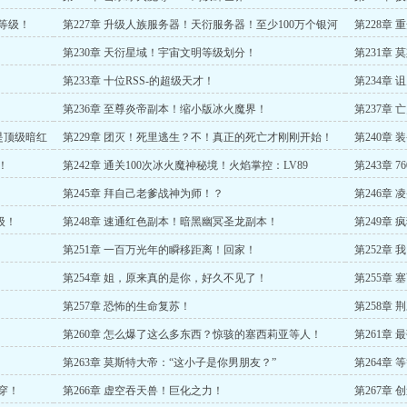
灵！
个等级！
第227章 升级人族服务器！天衍服务器！至少100万个银河
第228章
系！
第230章 天衍星域！宇宙文明等级划分！
第231章
第233章 十位RSS-的超级天才！
第234章
第236章 至尊炎帝副本！缩小版冰火魔界！
第237章
是顶级暗红
第229章 团灭！死里逃生？不！真正的死亡才刚刚开始！
第240章
！
第242章 通关100次冰火魔神秘境！火焰掌控：LV89
第243章 
第245章 拜自己老爹战神为师！？
第246章
了！
级！
第248章 速通红色副本！暗黑幽冥圣龙副本！
第249章
第251章 一百万光年的瞬移距离！回家！
第252章
第254章 姐，原来真的是你，好久不见了！
第255章
第257章 恐怖的生命复苏！
第258章
第260章 怎么爆了这么多东西？惊骇的塞西莉亚等人！
第261章
第263章 莫斯特大帝：“这小子是你男朋友？”
第264章
穿！
第266章 虚空吞天兽！巨化之力！
第267章