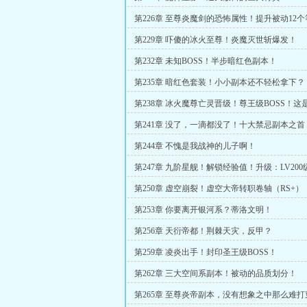
第226章 至尊炎魔剑的恐怖属性！提升被动12
第229章 吓傻的冰火至尊！炎魔灭世斩爆发！
第232章 未知BOSS！半步暗红色副本！
第235章 暗红色套装！小小副本还不轻松拿下？
第238章 冰火魔尊亡灵晋级！尊王级BOSS！这
色副本！
第241章 没了，一滴都没了！十大禁忌副本之首
第244章 不愧是我战神的儿子啊！
第247章 九阶星舰！解锁经验值！升级：LV200
第250章 虚空崩裂！虚空大帝转职卷轴（RS+）
第253章 你要离开银河系？蒂洛文明！
第256章 天衍帝都！荆棘天灾，反甲？
第259章 凌炎出手！封印圣王级BOSS！
第262章 三大空间系副本！被动的品质划分！
第265章 至尊炎帝副本，没有想象之中那么难打