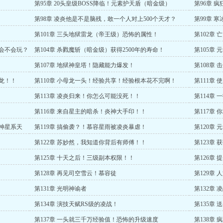
第95章 20头皇级BOSS降临！元素护天盾（暗金级）
第96章 
第98章 凌炎他是不是脑残，敢一个人对上500个天才？
第99章 
第101章 三头地狱雷龙（帝王级）恐怖的属性！
第102章
你会不会玩？
第104章 杀戮魔斩（暗金级）获得2500年的寿命！
第105章
第107章 地狱神皇塔！隐藏能力爆发！
第108章
雷龙！！
第110章 小母龙一头！经验共享！经验根本花不完啊！
第111章
第113章 凌炎归来！你怎么可能没死！！
第114章
第116章 来自星主的暗杀！炎神大手印！！
第117章
炎神星系天
第119章 搞偷袭？！慕容星雨被凌炎暴虐！
第120章
第122章 苏妙然，我知道你背后有师傅！！
第123章
第125章 十天之后！三级副本权限！！
第126章 
第128章 再见司空雪云！慕容徒
第129章
第131章 光明神谕者
第132章
第134章 演技天赋RS级的凌战！
第135章
第137章 一头就三千万经验值！恐怖的升级速度
第138章