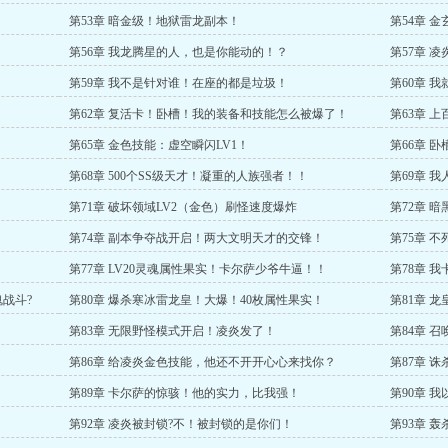
第53章 暗金级！地狱雷龙副本！
第54章 
第56章 我龙腾星的人，也是你能动的！？
第57章 
第59章 我不是针对谁！在座的都是垃圾！
第60章 
第62章 复活卡！卧槽！我的装备和技能怎么被爆了！
第63章 
第65章 金色技能：虚空瞬闪LV1！
第66章 
第68章 500个SS级天才！凝重的人族强者！！
第69章 我
第71章 破坏领域LV2（金色）刷怪速度爆炸
第72章 
第74章 副本争夺战开启！两大文明天才的交锋！
第75章 
第77章 LV20灵魂属性果实！卡尔萨少爷牛逼！！
第78章 
战斗?
第80章 爆杀寒冰雷龙皇！大爆！40枚属性果实！
第81章 
第83章 无限野怪模式开启！凌炎发了！
第84章 
第86章 给凌炎金色技能，他还不开开心心来找你？
第87章 
第89章 卡尔萨的惊骇！他的实力，比我强！
第90章 
第92章 凌炎被封锁?不！被封锁的是你们！
第93章 轰