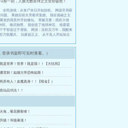
\n那一刻，人族无数星球之主全部骇然！
、
全民游戏：从丧尸末日开始挂机
、
网游开局获
大问题
、
离婚后前夫哭着求复婚
、
我在诡秘之主
屠龙的我意外开始修仙
、
替嫁丑妻：残疾大佬
种田
、
唯武独尊
、
我创造了地球神话
、
错爱霸
个宇智波过于谨慎
、
网游：挂机百万年，我醒来
百万骷髅兵
、
玩家超正义
、
从不良人开始加点
，登录书架即可实时查看。）
 我既是世界！世界！既是我！！【大结局】
 惨遭背刺！如烟大帝恐怖如斯！
 克死所有人！血魔真身！！【暗金】）
 创造仙品功法！！
英火兔，菊花撕裂者！
狂升级！等级暴涨！