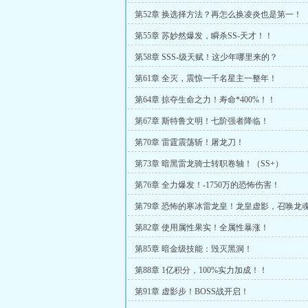
第52章 换选择方法？再怎么换凌炎也是第一！
第55章 苏妙然爆发，瞬杀SS-天才！！
第58章 SSS-级天赋！这少年哪里来的？
第61章 全灭，震惊一千名星主一整年！
第64章 掠夺生命之力！寿命*400%！！
第67章 斯特鲁文明！七阶强者降临！
第70章 雷霆震荡斩！屠龙刀！
第73章 暗黑雷龙骑士转职卷轴！（SS+）
第76章 全力爆发！-1750万的恐怖伤害！
第79章 恐怖的寒冰雷龙皇！龙皇虚影，召唤龙魂
第82章 使用属性果实！全属性暴涨！
第85章 暗金级技能：毁灭黑洞！
第88章 1亿积分，100%实力加成！！
第91章 虚影步！BOSS战开启！