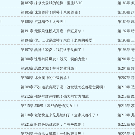
第182章 抹杀火云城的诡异！重生LV10
第183章
第185章 诛邪剑阵！瞬秒十八位剑仙！
第186章
！
第188章 混乱鬼帝！火云天！
第189章
第191章 无限刷怪模式开启！疯狂屠杀！
第192章 
第194章 你……你是战神？来自于老爸的关爱！
第195章
第197章 战神？凌炎，我们终于见面了！
第198章
？
第200章 诛邪剑阵爆发！毁灭一切的力量！
第201章
第203章 恶魔之城！带苏妙然升级！
第204章
第206章 冰火魔神的中级传承！
第207章
第209章 不知道凌炎死了没！这秘境怎么都是亡灵啊！
第210章
第212章 残缺的红色技能！强大的实力加成
第213章
第215章 550级！凌战的恐怖实力！！
第216章
第218章 老婆快点来见儿媳妇了！全家人都来了！
第219章 
第221章 暗红色隐藏武器：至尊炎魔剑！
第222章
第224章 击杀冰火魔尊！一剑砍碎世界！
第225章