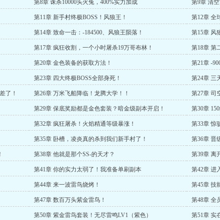
第8章 诛杀10000头火兔，400%实力加成
第9章 清
第11章 新手村终极BOSS！风狼王！
第12章 
第14章 致命一击：-184500、风狼王陨落！
第15章 风
第17章 疯狂收割，一个小时屠杀19万哥布林！
第18章 
第20章 金色装备的获取方法！
第21章 -
第23章 四大终极BOSS全部身死！
第24章 
太差了！
第26章 万米飞船降临！龙腾大学！！
第27章 
第29章 保底奖励都是金色套装？暗金级副本开启！
第30章 
第32章 疯狂屠杀！火焰精通等级暴涨！
第33章 
第35章 卧槽，凌炎真的杀到我们新手村了！
第36章 晋
！
第38章 他就是那个SS-的天才？
第39章 
第41章 你的实力太弱了！我准备单刷副本
第42章 
第44章 来一波雷鸟烧烤！
第45章 
第47章 数百万头紫金雷鸟！
第48章 
第50章 紫金雷鸟套装！无尽雷鸣LV1（紫色）
第51章 