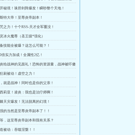
 重开秘境！诛邪剑阵爆发！瞬秒整个天地！
 莫斯特大帝！至尊炎帝副本！
 诅咒之力！十个RSS-天才全军覆没！
 亡灵冰火魔尊（圣王级*强化）
 装备技能全被爆？这怎么可能？！
760倍实力加成！全属性2亿！
 凌炎给战神的见面礼！恐怖的资源量，战神被吓傻
 疯狂刷被动！虚空之力！
 我，就是战神！同时也是你的父亲！
 塞西莉亚！凌炎：我也是治疗师啊！
 荆棘天灾爆发！无法脱离的幻境！
 最强的当然是至尊炎帝副本了！！
 等等，这至尊炎帝副本和我有关系？
 创造被动：吞噬涅槃！！