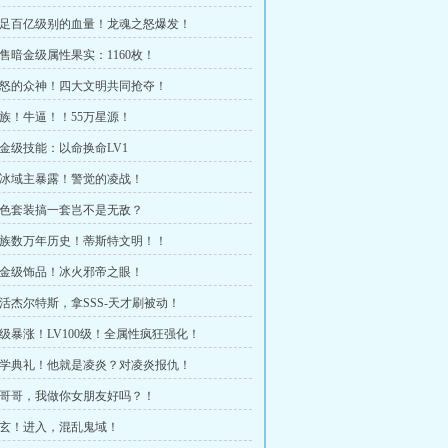
 足足百亿级别的血量！龙魂之怒爆发！
出售暗金级属性果实：1160枚！
 暴怒的众神！四大文明共同抢夺！
 人族！牛逼！！55万星源！
 暗金级技能：以命换命LV1
 寒冰域主暴露！警觉的凌战！
 红色套装搞一套岂不是无敌？
 人族数万年历史！蒂斯特文明！！
 暗金级饰品！冰火邪帝之眼！
 复活杰尔特斯，拿SSS-天才刷被动！
 等级暴涨！LV100级！全属性疯狂强化！
 开学典礼！他就是凌炎？对凌炎报仇！
 炎哥哥，我做你女朋友好吗？！
 郑玄！进入，混乱鬼域！