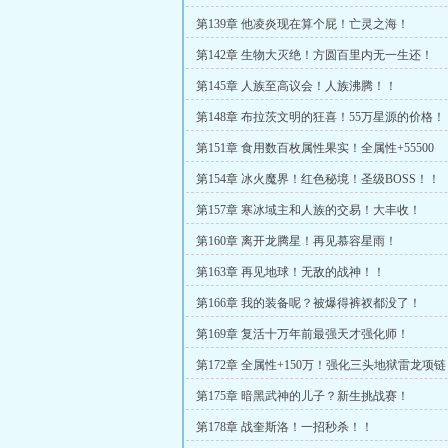
第139章 他凌炎现在算个屁！亡灵之海！
第142章 生物大灭绝！方圆百里内无一生还！
第145章 人族至高议会！人族沸腾！！
第148章 布拉茨文明的狂喜！55万星源的价格！
第151章 食用数百枚属性果实！全属性+55500
第154章 冰火魔界！红色秘境！圣级BOSS！！
第157章 寒冰域主和人族的交易！大丰收！
第160章 离开龙腾星！再见慕容星雨！
第163章 再见地球！无敌的战神！！
第166章 我的装备呢？被爆得裤衩都没了！
第169章 复活十万年前最强天才强化师！
第172章 全属性+150万！强化三头地狱雷龙项链
第175章 暗黑武神的儿子？新生挑战赛！
第178章 战奎斯洛！一招秒杀！！