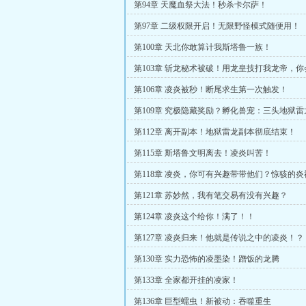
第94章 天魔血祭大法！秒杀卡尔萨！
第97章 二级权限开启！无限野怪模式随便用！
第100章 天北你敢算计我斯塔鲁一族！
第103章 斩龙秘术被破！用龙皇技打我龙帝，
第106章 凌炎被秒！断尾求生第一次触发！
第109章 究极隐藏奖励？孵化兽宠：三头地狱
第112章 离开副本！地狱雷龙副本彻底结束！
第115章 斯塔鲁文明离去！凌炎叫苦！
第118章 凌炎，你可有兴趣带带他们？惊骇的
才！
第121章 苏妙然，我有笔交易有没有兴趣？
第124章 凌炎这个给你！满了！！
第127章 凌炎归来！他就是传说之中的凌炎！？
第130章 实力恐怖的凌墨染！蹭饭的龙腾
第133章 全家都开挂的凌家！
第136章 巨型蠕虫！新被动：吞噬重生