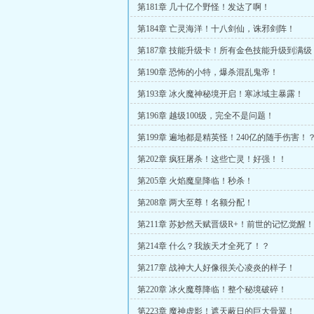
第181章 几十亿个野怪！发达了啊！
第184章 亡灵海洋！十八剑仙，诛邪剑阵！
第187章 技能升级卡！所有金色技能升级到满级
第190章 恐怖的小特，爆杀混乱鬼帝！
第193章 冰火魔神秘境开启！寒冰域主暴露！
第196章 越级100级，完全不是问题！
第199章 遍地都是精英怪！240亿的随手伤害！
第202章 疯狂屠杀！这些亡灵！好强！！
第205章 火焰魔皇降临！秒杀！
第208章 两大至尊！名额分配！
第211章 苏妙然天赋晋级R+！前世的记忆觉醒！
第214章 什么？我族天才全死了！？
第217章 战神大人好像很关心凌炎的样子！
第220章 冰火魔尊降临！整个秘境破碎！
第223章 魔神虚影！遮天蔽日的巨大骨翼！