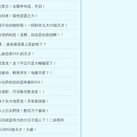
金玄星主！名额争夺战，开启！
凌炎归来！紫色雷霆之力！
我就不信你能秒我！一招秒杀九大SS级天才！
上百倍的利息！龙腾，你这是在抢劫啊！！
卧槽， 凌炎难道看上苏妙然了？
人族也有SSS-的天才！
暗黑雷龙！龙？不过只是大蜥蜴罢了！
不死被动：断尾求生！地爆天星？！
我卡尔萨的目的是终极BOSS！
龙皇虚影，可召唤无数龙皇！！
召唤十头大地雷龙！开发新技能！
诛杀上亿头野怪！数百万个被动！
我以后就是伟大的大日子国人了！二杀荆羽
杀500SS级天才！大爆！