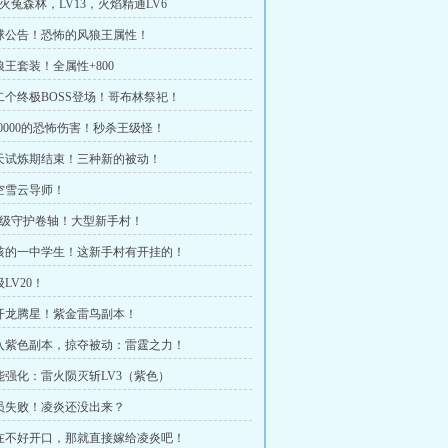
空火兔森林，LV13，火焰精通LV6
全球公告！恐怖的风狼王属性！
狼王套装！全属性+800
第二个终极BOSS登场！哥布林祭祀！
900000的恐怖伤害！秒杀王级怪！
三天试炼期结束！三种新的被动！
司空雪云导师！
150级守护卷轴！大型新手村！
惊骇的一中学生！这新手村有开挂的！
级LV20！
离开龙腾星！紫金雷鸟副本！
进入紫色副本，掠夺被动：雷霆之力！
技能强化：雷火陨灭斩LV3（紫色）
全员失败！凌炎还没出来？
实在不好开口，那就直接嫁给凌炎吧！