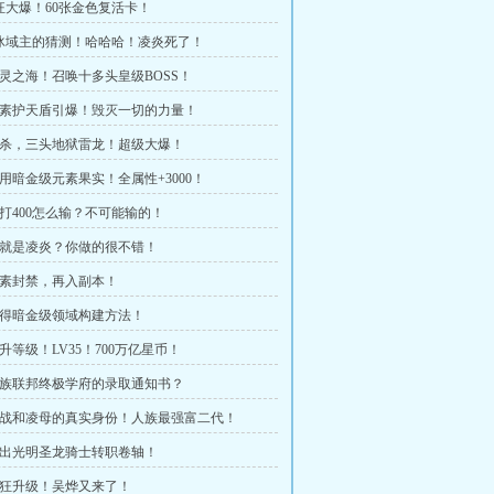
疯狂大爆！60张金色复活卡！
寒冰域主的猜测！哈哈哈！凌炎死了！
 亡灵之海！召唤十多头皇级BOSS！
 元素护天盾引爆！毁灭一切的力量！
 击杀，三头地狱雷龙！超级大爆！
 使用暗金级元素果实！全属性+3000！
 一打400怎么输？不可能输的！
 你就是凌炎？你做的很不错！
 元素封禁，再入副本！
 获得暗金级领域构建方法！
提升等级！LV35！700万亿星币！
 人族联邦终极学府的录取通知书？
 凌战和凌母的真实身份！人族最强富二代！
 送出光明圣龙骑士转职卷轴！
 疯狂升级！吴烨又来了！