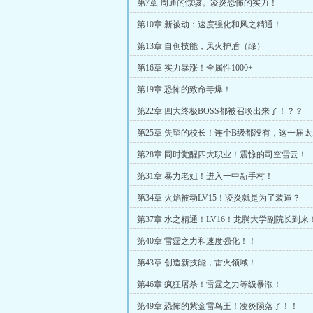
第7章 周通的惊骇。凌炎恐怖的实力！
第10章 新被动：速度强化和风之精通！
第13章 自创技能，风火护盾（绿）
第16章 实力暴涨！全属性1000+
第19章 恐怖的致命毒爆！
第22章 四大终极BOSS都被召唤出来了！？？
第25章 失望的校长！连个B级都没有，这一届
第28章 同时觉醒四大职业！震惊的司空雪云！
第31章 暴力老姐！进入一中新手村！
第34章 火焰被动LV15！凌炎就是为了装逼？
第37章 水之精通！LV16！龙腾大学副院长到来
第40章 雷霆之力和速度强化！！
第43章 创造新技能，雷火领域！
第46章 疯狂屠杀！雷霆之力等级暴涨！
第49章 恐怖的紫金雷鸟王！凌炎陨落了！！