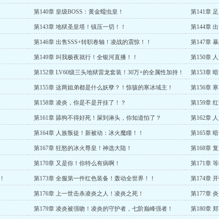
第140章 皇级BOSS：黄金蠕虫皇！
第141章
第143章 地狱圣皇塔！镇压一切！！
第144章 
第146章 出售SSS+转职卷轴！凌战的震惊！！
第147章
第149章 叫我极夜就行！全银河直播！！
第150章
第152章 LV60级三头地狱雷龙套装！30万+的全属性加持！
第153章
第155章 这两姐弟都是什么妖孽？！惊骇的寒冰域主！
第156章
第158章 凌炎，你是不是开挂了！？
第159章
第161章 舔狗不得好死！屎到淋头，你知道怕了？
第162章
第164章 人族叛徒！新被动：冰火魔瞳！！
第165章
第167章 狂怒的冰火尊皇！神选大陆！
第168章
第170章 又是你！你特么有病啊！
第171章
！
第173章 全服第一件红色装备！轰动全世界！！
第174章
第176章 上一世击杀凌炎之人！凌炎之死！
第177章
第179章 凌炎被强吻！凌炎的守护者，七阶巅峰强者！
第180章