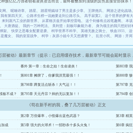
四大种族亿亿万强者朝着凌炎攻击而去，最终被叠加到顶级的反伤直接全部抹杀！ 
文网
、
呢喃诗章
、
踏星
、
踏星明嫣绿了男主是多少章
、
王牌佣兵
、
网游之进化战场
之我有第四天灾
、
公路求生榜一说她要走到公路尽头
、
高手寂寞2
、
这个世界的梦有
、
来到蒸汽工业的新世界
、
从霍格沃兹开始掌控雷电
、
这个剑修有点凶笔趣阁
、
本该
、
大唐酒徒
、
我的一万种死法
、
美利坚：刻板印象能力者
、
身为领主的我只想好好
绑架
、
快穿之恶毒女配要逆袭
、
柯学世界不科学
、
英雄无敌之骑士
、
铁血1933
、
这
不是魔女
、
我的皇室战争
、
柯学：灰原小姐今天又想袭警？
、
乱世小民
、
网游：开局
万层被动》最新章节（提示：已启用缓存技术，最新章节可能会延时显示
！
番外 第一章：生命之始！生命凌炎！
第803章
！
第801章 摊牌了，你爹我洪荒最强！！
第800章
第798章 蹲复活点斩杀！大气运！！
第797章
角模板不成？
第795章 天元丹宗？帅的无以复加！！
第794章
《苟在新手村的我，叠了几万层被动》正文
第2章 万倍爆率，小怪爆出蓝色武器？
第3章 精
击加成
第5章 强大的火球术！一招秒杀十多头火兔！
第6章 疯