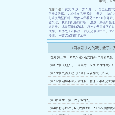
\n瞬间，
推荐阅读：
惹火999次：乔爷,坏！
、
踏星纵横中
得神级天赋
、
九公主她又美又飒
、
赛点
、
玄幻
打破次元壁百科
、
无敌从我看见BOSS血条开始
撩又宠
、
我真的只是想打铁
、
漫威：最强华强北
道男神
、
诡异流修仙游戏
、
原神：开局被病娇影
成神
、
网游之王者再战
、
我真是最强中单
、
才
修炼
、
宇智波家的体术至尊
、
《苟在新手村的我，叠了几
番外 第二章：木系？这不是垃圾吗？氪命系统
第802章 天地人，三道重建！前往时间的尽头！
第799章 九霄天劫【暗金】朱雀神火【暗金】
第796章 泡妞不成反被打脸！林渊？难道是主
第1章 重生，第二次职业觉醒
第4章 掠夺成功，lv2火焰精通，200%火属性攻