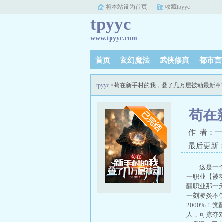
将本站设为首页
收藏tpyyc
tpyyc
www.tpyyc.com
首页
玄幻魔法
武侠修真
都市言
tpyyc
>苟在新手村的我，叠了几万层被动最新章
苟在
作 者：
最后更新：20
这是一
一职业【被
醒职业那一
一刻凌炎不仅
2000%！
人，可掠夺对