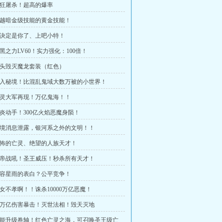
 疯狂屠杀！超高的爆率
 超越暗金级技能的黄金技能！
 就决定是你了、上吧小特！
暗黑之力LV60！实力强化：100倍！
 三头毁灭魔龙套装（红色）
 进入秘境！比混乱鬼域大数万被的小世界！
 亡灵大军再现！万亿鬼海！！
 凌炎动手！300亿火焰恶魔身陨！
 秘境消息泄露，银河系之外的文明！！
 恐怖的亡灵、绝望的人族天才！
 魔帝战吼！圣王威压！秒杀所有天才！
 慕容星雨的表白？公平竞争！
儿女不孝啊！！诛杀10000万亿恶魔！
 60万亿伤害暴击！灭世法相！毁天灭地
 技能升级卷轴！红色亡灵之海，可召唤圣王级亡