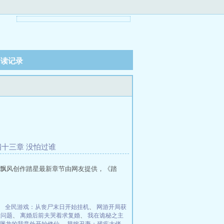
阅读记录
十三章 没怕过谁
飘风创作踏星最新章节由网友提供，《踏
、
全民游戏：从丧尸末日开始挂机
、
网游开局获
大问题
、
离婚后前夫哭着求复婚
、
我在诡秘之主