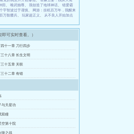
屠龙的我意外开始修仙
、
替嫁丑妻：残疾大佬
种田
、
唯武独尊
、
我创造了地球神话
、
错爱霸
个宇智波过于谨慎
、
网游：挂机百万年，我醒来
百万骷髅兵
、
玩家超正义
、
从不良人开始加点
架即可实时查看。）
四十一章 刀行四步
三十八章 长生文明
三十五章 关联
三十二章 有错
临
子与天星功
赋双瞳
星空第十院
金陵之战