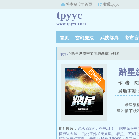
将本站设为首页
收藏tpyyc
tpyyc
www.tpyyc.com
首页
玄幻魔法
武侠修真
都市言
tpyyc
>踏星纵横中文网最新章节列表
踏星
作 者：
最后更新：20
踏星纵
星》情节跌
推荐阅读：
惹火999次：乔爷,坏！
、
踏星纵横中
得神级天赋
、
九公主她又美又飒
、
赛点
、
玄幻