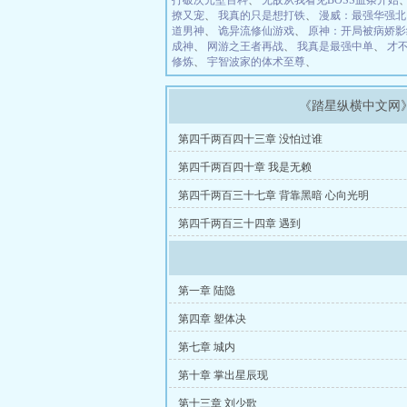
打破次元壁百科
、
无敌从我看见BOSS血条开始
撩又宠
、
我真的只是想打铁
、
漫威：最强华强北
道男神
、
诡异流修仙游戏
、
原神：开局被病娇影
成神
、
网游之王者再战
、
我真是最强中单
、
才
修炼
、
宇智波家的体术至尊
、
《踏星纵横中文网
第四千两百四十三章 没怕过谁
第四千两百四十章 我是无赖
第四千两百三十七章 背靠黑暗 心向光明
第四千两百三十四章 遇到
第一章 陆隐
第四章 塑体决
第七章 城内
第十章 掌出星辰现
第十三章 刘少歌