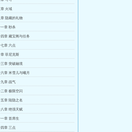
章 火域
章 隐藏的礼物
一章 秒杀
四章 藏宝阁与任务
七章 六点
章 菲尼克斯
三章 突破融境
六章 米雪儿与曦月
九章 战气
二章 极限空闪
五章 陆隐之名
八章 绝强天赋
一章 首席生
四章 三点