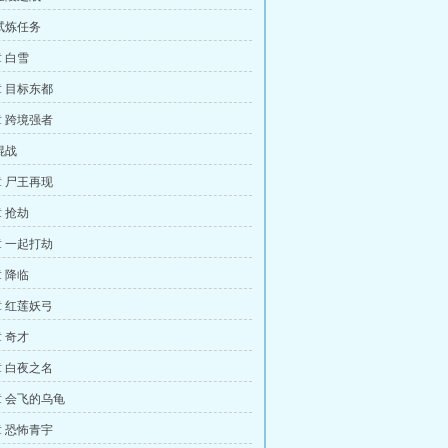
试炼任务
 白雪
 目标东都
 跨境强者
混战
 尸王再现
 抢劫
 一起打劫
 降临
 红莲妖弓
 奇才
 白夜之名
 会飞的乌龟
 恐怖青宇