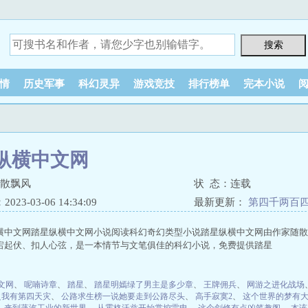
情
历史军事
科幻灵异
游戏竞技
排行榜单
完本小说
纵横中文网
随散飘风
状 态：连载
23-03-06 14:34:09
最新更新：
第四千两百四
横中文网踏星纵横中文网小说阅读科幻奇幻类型小说踏星纵横中文网由作家随散
宕起伏、扣人心弦，是一本情节与文笔俱佳的科幻小说，免费提供踏星
文网
、
呢喃诗章
、
踏星
、
踏星明嫣绿了男主是多少章
、
王牌佣兵
、
网游之进化战场
之我有第四天灾
、
公路求生榜一说她要走到公路尽头
、
高手寂寞2
、
这个世界的梦有