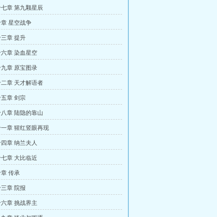
七章 第九颗星辰
章 星空战争
三章 提升
六章 染血星空
九章 原宝图录
二章 天才解语者
五章 剑宗
八章 陆隐的靠山
一章 猩红竖眼再现
四章 纳兰夫人
七章 大比临近
章 传承
三章 院报
六章 挑战界主