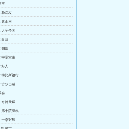
夜王
 释乌杖
 紫山王
 大宇帝国
 白浅
 朝殿
 宇堂堂主
 好人
 梅比斯银行
 古尔巴赫
误会
 奇特天赋
 第十院降临
 一拳碾压
章 可可