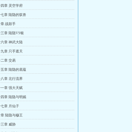
四章 灵空学府
七章 陆隐的驭兽
章 战鼓手
三章 陆隐VS银
六章 神武大陆
九章 只手遮天
二章 交易
五章 陆隐的底蕴
八章 北行流界
一章 强大天赋
四章 陆隐与明嫣
七章 月仙子
章 陆隐与穆王
三章 威胁