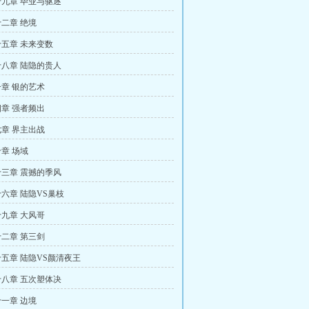
九章 毕业与驱逐
二章 绝境
五章 未来变数
八章 陆隐的贵人
章 银的艺术
章 强者频出
章 界主出战
章 场域
三章 震撼的季风
六章 陆隐VS巢枝
九章 大风哥
二章 第三剑
五章 陆隐VS颜清夜王
八章 五次塑体决
一章 边境