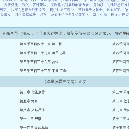
、
来到蒸汽工业的新世界
、
从霍格沃兹开始掌控雷电
、
这个剑修有点凶笔趣阁
、
本该
、
大唐酒徒
、
我的一万种死法
、
美利坚：刻板印象能力者
、
身为领主的我只想好好
绑架
、
快穿之恶毒女配要逆袭
、
柯学世界不科学
、
英雄无敌之骑士
、
铁血1933
、
这
不是魔女
、
我的皇室战争
、
柯学：灰原小姐今天又想袭警？
、
乱世小民
、
网游：开局
》最新章节（提示：已启用缓存技术，最新章节可能会延时显示，登录书
第四千两百四十二章 第三招
第四千两百
第四千两百三十九章 流星之界
第四千两百
第四千两百三十六章 曾经
第四千两百
第四千两百三十三章 不问 不看
第四千两百
《踏星纵横中文网》正文
第二章 七圣刑营
第三章 降
第五章 修炼
第六章 骰
第八章 火焰晶体
第九章 天
第十一章 尸潮
第十二章 
第十四章 星能晶体
第十五章 