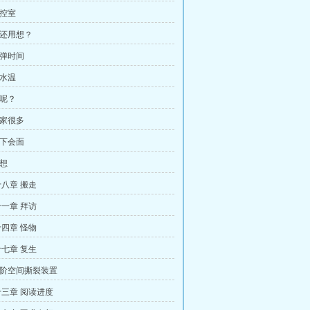
主控室
这还用想？
子弹时间
控水温
演呢？
仇家很多
线下会面
冥想
八章 搬走
一章 拜访
四章 怪物
七章 复生
 三阶空间撕裂装置
三章 阅读进度