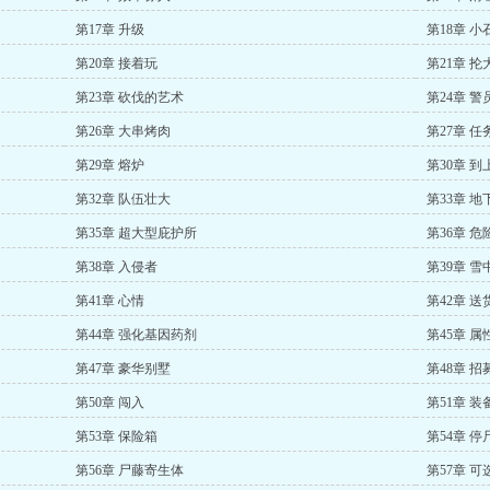
第17章 升级
第18章 小
第20章 接着玩
第21章 抡
第23章 砍伐的艺术
第24章 警
第26章 大串烤肉
第27章 任
第29章 熔炉
第30章 到
第32章 队伍壮大
第33章 地
第35章 超大型庇护所
第36章 危
第38章 入侵者
第39章 雪
第41章 心情
第42章 送
第44章 强化基因药剂
第45章 属
第47章 豪华别墅
第48章 招
第50章 闯入
第51章 
第53章 保险箱
第54章 停
第56章 尸藤寄生体
第57章 可