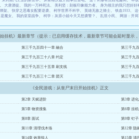
、
来到蒸汽工业的新世界
、
从霍格沃兹开始掌控雷电
、
这个剑修有点凶笔趣阁
、
本该
、
大唐酒徒
、
我的一万种死法
、
美利坚：刻板印象能力者
、
身为领主的我只想好好
绑架
、
快穿之恶毒女配要逆袭
、
柯学世界不科学
、
英雄无敌之骑士
、
铁血1933
、
这
不是魔女
、
我的皇室战争
、
柯学：灰原小姐今天又想袭警？
、
乱世小民
、
网游：开局
开始挂机》最新章节（提示：已启用缓存技术，最新章节可能会延时显示
第三千九百四十一章 融合
第三千九百
第三千九百三十八章 约定
第三千九百
第三千九百三十五章 刷支线
第三千九百
第三千九百三十二章 团灭
第三千九百
《全民游戏：从丧尸末日开始挂机》正文
第2章 天赋进阶
第3章 进
第5章 物资搜集
第6章 挂
第8章 面试
第9章 钉
第11章 清理伐木场
第12章 隐
第14章 效率惊人
第15章 清