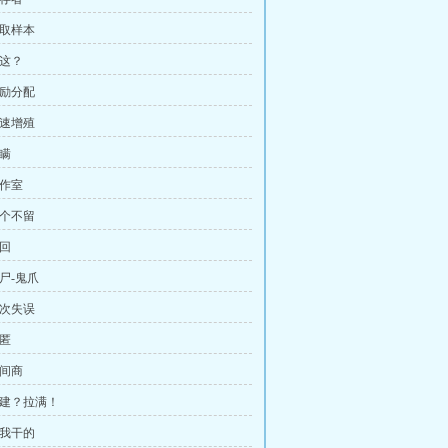
抽取样本
就这？
奖励分配
急速增殖
隐瞒
工作室
一个不留
挽回
丧尸-鬼爪
一次失误
藏匿
中间商
扩建？拉满！
也我干的