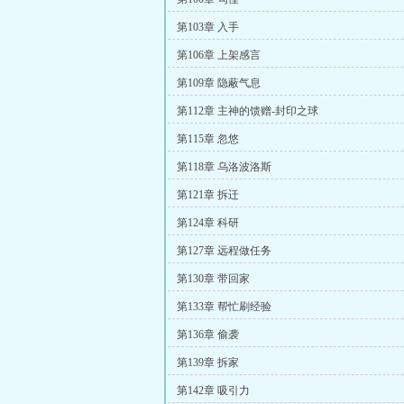
第103章 入手
第106章 上架感言
第109章 隐蔽气息
第112章 主神的馈赠-封印之球
第115章 忽悠
第118章 乌洛波洛斯
第121章 拆迁
第124章 科研
第127章 远程做任务
第130章 带回家
第133章 帮忙刷经验
第136章 偷袭
第139章 拆家
第142章 吸引力