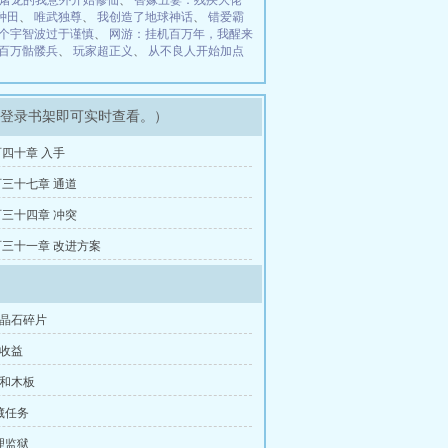
屠龙的我意外开始修仙
、
替嫁丑妻：残疾大佬
种田
、
唯武独尊
、
我创造了地球神话
、
错爱霸
个宇智波过于谨慎
、
网游：挂机百万年，我醒来
百万骷髅兵
、
玩家超正义
、
从不良人开始加点
，登录书架即可实时查看。）
四十章 入手
三十七章 通道
三十四章 冲突
三十一章 改进方案
化晶石碎片
机收益
子和木板
藏任务
理监狱