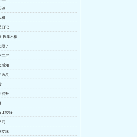
石锤
大树
员日记
务-搜集木板
上限了
下二层
险感知
中送炭
货
性提升
募
装备比较好
尸间
选支线