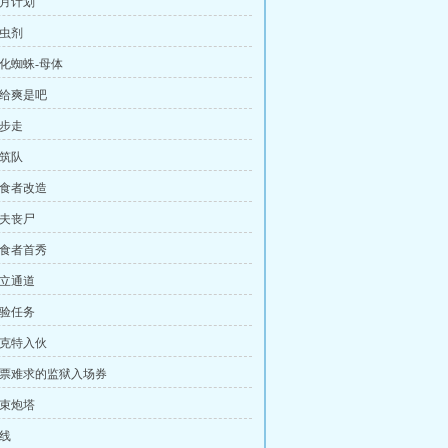
血月计划
杀虫剂
异化蜘蛛-母体
不给爽是吧
三步走
建筑队
舔食者改造
屠夫丧尸
舔食者首秀
建立通道
考验任务
维克特入伙
 一票难求的监狱入场券
光束炮塔
眼线