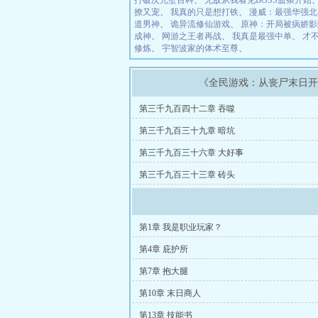
打破次元壁百科
、
无敌从我看见BOSS血条开始
撩又宠
、
我真的只是想打铁
、
漫威：最强华强北
道男神
、
诡异流修仙游戏
、
原神：开局被病娇影
成神
、
网游之王者再战
、
我真是最强中单
、
才
修炼
、
宇智波家的体术至尊
、
《全民游戏：从丧尸末日
第三千九百四十二章 吞噬
第三千九百三十九章 暗坑
第三千九百三十六章 大好事
第三千九百三十三章 砖头
第1章 我是职业玩家？
第4章 庇护所
第7章 抱大腿
第10章 末日商人
第13章 技能书