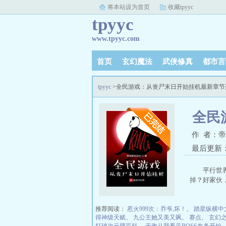
将本站设为首页
收藏tpyyc
tpyyc
www.tpyyc.com
首页
玄幻魔法
武侠修真
都市言
tpyyc
>全民游戏：从丧尸末日开始挂机最新章节
全民
作 者：
最后更新：20
平行世
掉？好家伙
推荐阅读：
惹火999次：乔爷,坏！
、
踏星纵横中
得神级天赋
、
九公主她又美又飒
、
赛点
、
玄幻