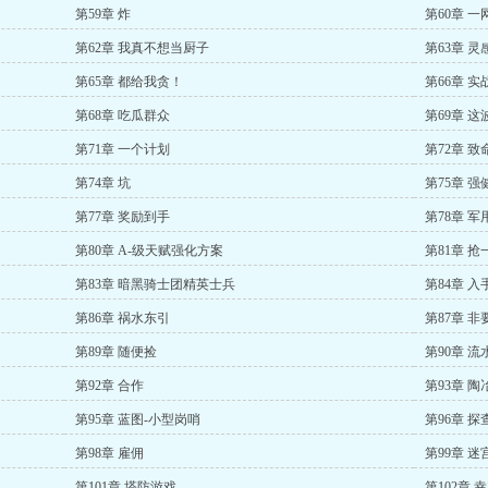
第59章 炸
第60章 一
第62章 我真不想当厨子
第63章 灵
第65章 都给我贪！
第66章 实
第68章 吃瓜群众
第69章 
第71章 一个计划
第72章 致
第74章 坑
第75章 强
第77章 奖励到手
第78章 
第80章 A-级天赋强化方案
第81章 抢
第83章 暗黑骑士团精英士兵
第84章 入
第86章 祸水东引
第87章 非
第89章 随便捡
第90章 流
第92章 合作
第93章 陶
第95章 蓝图-小型岗哨
第96章 
第98章 雇佣
第99章 迷
第101章 塔防游戏
第102章 