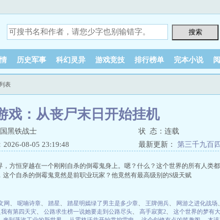
情
历史军事
科幻灵异
游戏竞技
排行榜单
完本小说
列表
游戏：从丧尸末日开始挂机
帝国黑铁战士
状 态：连载
26-08-05 23:19:48
最新更新：
第三千九百四
界，方恒穿越在一个刚刚自杀的倒霉鬼身上。嗯？什么？这个世界的所有人类都
，这个自杀的倒霉鬼竟然是前职业玩家？他竟然有最高级别的S级天赋
文网
、
呢喃诗章
、
踏星
、
踏星明嫣绿了男主是多少章
、
王牌佣兵
、
网游之进化战场
之我有第四天灾
、
公路求生榜一说她要走到公路尽头
、
高手寂寞2
、
这个世界的梦有