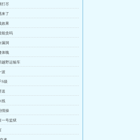
网打尽
感来了
战效果
这波能贪吗
命漏洞
健体魄
军用越野运输车
一波
手S级
要送
水线
冶情操
探查一号监狱
宫
幸存者