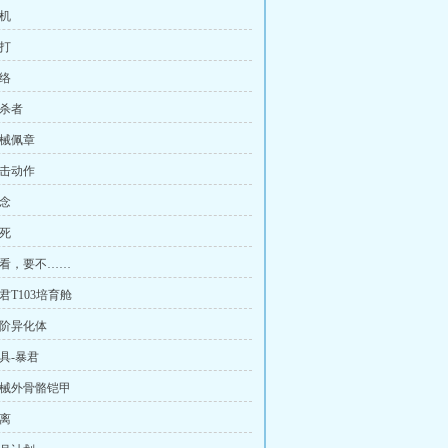
坠机
挨打
联络
猎杀者
机械佩章
射击动作
信念
假死
 你看，要不……
暴君T103培育舱
三阶异化体
载具-暴君
 机械外骨骼铠甲
撤离