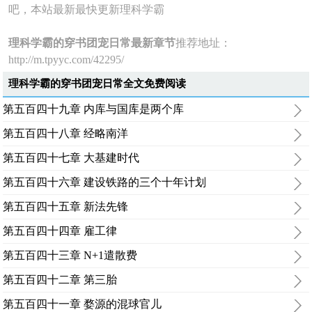
吧，本站最新最快更新理科学霸
理科学霸的穿书团宠日常最新章节
推荐地址：
http://m.tpyyc.com/42295/
理科学霸的穿书团宠日常全文免费阅读
第五百四十九章 内库与国库是两个库
第五百四十八章 经略南洋
第五百四十七章 大基建时代
第五百四十六章 建设铁路的三个十年计划
第五百四十五章 新法先锋
第五百四十四章 雇工律
第五百四十三章 N+1遣散费
第五百四十二章 第三胎
第五百四十一章 婺源的混球官儿