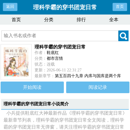
理科学霸的穿书团宠日常
返回
首页
首页
分类
排行
全本
理科学霸的穿书团宠日常
作者：
鞋底红
分类：
都市言情
状态：连载
更新：2026-06-11 22:31:27
最新章节：
第五百四十九章 内库与国库是两个库
开始阅读
阅读记录
理科学霸的穿书团宠日常
小说简介
小兵提供鞋底红大神最新作品《理科学霸的穿书团宠日常》
最新章节列表，理科学霸的穿书团宠日常全文阅读，理科学
霸的穿书团宠日常无弹窗，请关注理科学霸的穿书团宠日常