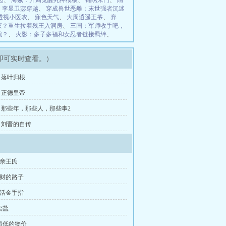
起
、
海贼：开局觉醒死神模板
、
锦绣朱门
、
隋
、
李显卫宓穿越
、
穿成兽世恶雌：末世强者沉迷
透视小医农
、
寐色天气
、
大周逍遥王爷
、
弃
灭？重生拉着残王入洞房
、
三国：军师收手吧，
我？
、
火影：多子多福和女忍者链接羁绊
、
即可实时查看。）
章，落叶归根
章，正德皇帝
章，那些年，那些人，那些事2
章，刘晋的自传
母亲王氏
发财的路子
激活金手指
卖盐
，超低的物价