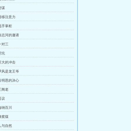
密谋
，转移注意力
，甩手掌柜
，秦志河的邀请
一对三
挖坑
，巨大的冲击
，季风是龙王爷
，杜明恩的决心
三阁老
廷议
，海纳百川
蜂窝煤
，人与自然