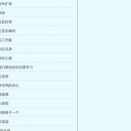
，对外扩张
推销
，真是好用
，妥妥的暴利
，以工代赈
，张氏兄弟
，朕好心痛
，我们要好好向刘晋学习
先洗澡
，林书鸿的决心
烧玻璃
朱厚照
10两银子一个
喜滋滋
，唱大戏