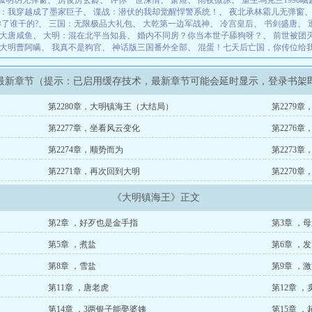
孤明玥无弹窗
、
房俊房玄龄
、
许你一世深情
、
萧煜
、
雨夜微凉
、
重生乌克兰1990崛
：我穿越成了墨家巨子
、
谍战：潜伏的我却觉醒悍警系统！
、
夜北承林霜儿无弹窗
了谁干的?
、
三国：无限极品大礼包
、
大乾第一边军战神
、
冷宫皇后
、
书剑盛唐
、
大唐咸鱼
、
大明：混在北平当知县
、
婚内不同房？你当本世子舔狗呀？
、
前世被团
大明曹阿瞒
、
我真不是狗官
、
神话版三国番外全部
、
混蛋！七天后亡国，你传位给
最新章节（提示：已启用缓存技术，最新章节可能会延时显示，登录书架
第2280章，大明镇海王（大结局）
第2279
第2277章，坐看风云变化
第2276
第2274章，顺势而为
第2273
第2271章，再次回到大明
第2270
《大明镇海王》正文
第2章 ，好歹也是金手指
第3章 ，
第5章 ，煮盐
第6章 ，
第8章 ，雪盐
第9章 ，
第11章 ，唐老虎
第12章 ，
第14章 ，3两银子能娶婆姨
第15章 