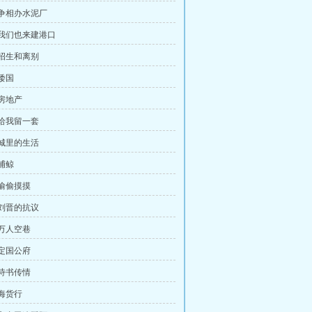
，争相办水泥厂
，我们也来建港口
，招生和离别
倭国
，房地产
，给我留一套
，城里的生活
捕鲸
，偷偷摸摸
，刘晋的抗议
，万人空巷
，定国公府
，诗书传情
，海货行