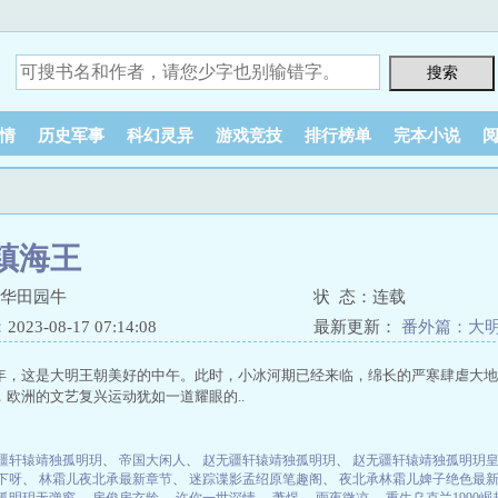
情
历史军事
科幻灵异
游戏竞技
排行榜单
完本小说
镇海王
中华田园牛
状 态：连载
23-08-17 07:14:08
最新更新：
番外篇：大
年，这是大明王朝美好的中午。此时，小冰河期已经来临，绵长的严寒肆虐大地
，欧洲的文艺复兴运动犹如一道耀眼的..
疆轩辕靖独孤明玥
、
帝国大闲人
、
赵无疆轩辕靖独孤明玥
、
赵无疆轩辕靖独孤明玥
下呀
、
林霜儿夜北承最新章节
、
迷踪谍影孟绍原笔趣阁
、
夜北承林霜儿婢子绝色最