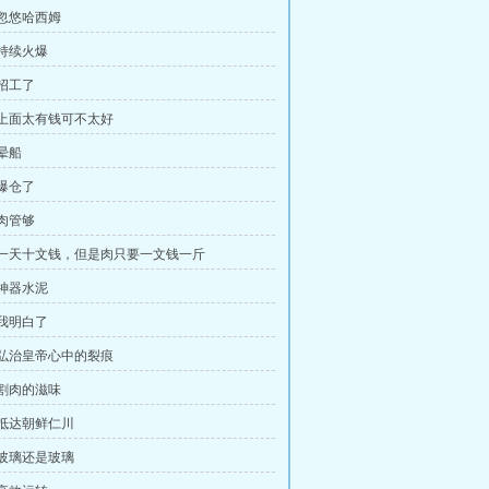
，忽悠哈西姆
，持续火爆
，招工了
，上面太有钱可不太好
晕船
，爆仓了
，肉管够
，一天十文钱，但是肉只要一文钱一斤
，神器水泥
，我明白了
，弘治皇帝心中的裂痕
，割肉的滋味
，抵达朝鲜仁川
，玻璃还是玻璃