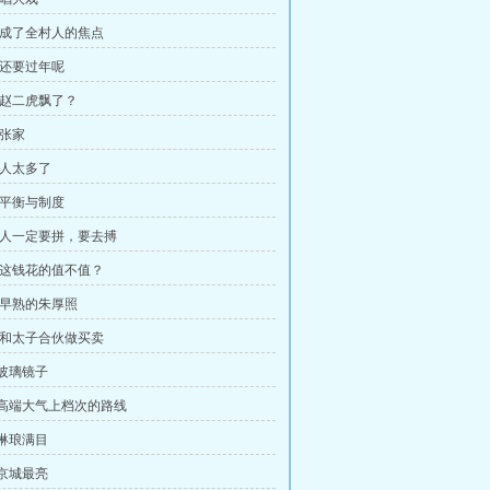
 ，成了全村人的焦点
，还要过年呢
 ，赵二虎飘了？
，张家
，人太多了
，平衡与制度
 ，人一定要拼，要去搏
 ，这钱花的值不值？
 ，早熟的朱厚照
 ，和太子合伙做买卖
，玻璃镜子
，高端大气上档次的路线
，琳琅满目
，京城最亮