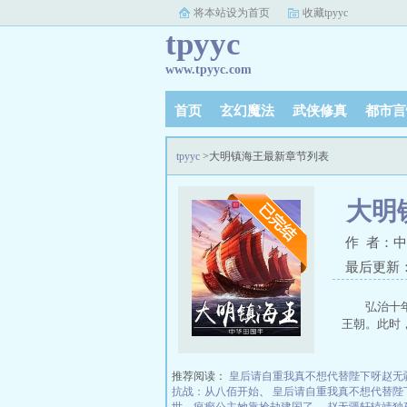
将本站设为首页
收藏tpyyc
tpyyc
www.tpyyc.com
首页
玄幻魔法
武侠修真
都市言
tpyyc
>大明镇海王最新章节列表
大明
作 者：
最后更新：20
弘治十
王朝。此时
推荐阅读：
皇后请自重我真不想代替陛下呀赵无
抗战：从八佰开始
、
皇后请自重我真不想代替陛