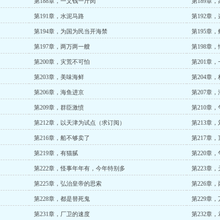
第188章，一文钱一斤肉
第189章
第191章，水泥马路
第192章
第194章，为国为民当开海禁
第195章，
第197章，两万两一艘
第198章
第200章，灾荒不可怕
第201章
第203章，美味海鲜
第204章
第206章，海鱼进京
第207章
第209章，群臣激愤
第210章
第212章，以天津为试点（求订阅）
第213章
第216章，船不够卖了
第217章
第219章，有猫腻
第220章
第222章，怪事年年有，今年特别多
第223章
第225章，弘治皇帝的思索
第226章
第228章，都是替死鬼
第229章
第231章，厂卫的速度
第232章