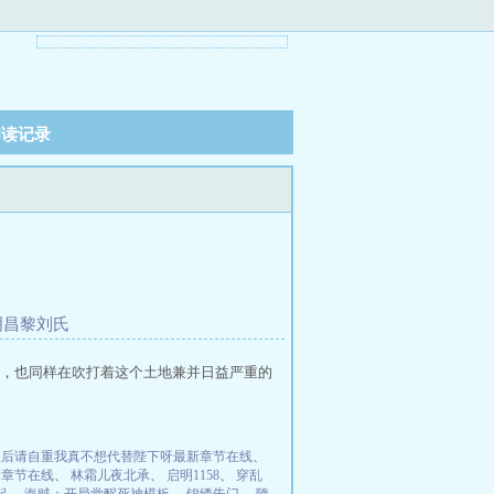
阅读记录
明昌黎刘氏
，也同样在吹打着这个土地兼并日益严重的
皇后请自重我真不想代替陛下呀最新章节在线
、
新章节在线
、
林霜儿夜北承
、
启明1158
、
穿乱