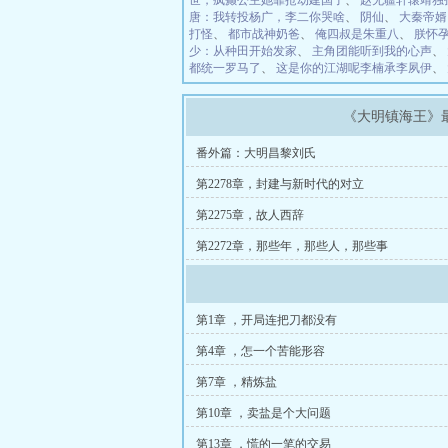
世，疯癫公主她靠抢劫建国了
、
赵无疆轩辕靖独
唐：我转投杨广，李二你哭啥
、
阴仙
、
大秦帝婿
打怪
、
都市战神奶爸
、
俺四叔是朱重八
、
朕怀孕
少：从种田开始发家
、
主角团能听到我的心声
、
都统一罗马了
、
这是你的江湖呢李楠承李夙伊
、
《大明镇海王》
番外篇：大明昌黎刘氏
第2278章，封建与新时代的对立
第2275章，故人西辞
第2272章，那些年，那些人，那些事
第1章 ，开局连把刀都没有
第4章 ，怎一个苦能形容
第7章 ，精炼盐
第10章 ，卖盐是个大问题
第13章 ，慌的一笔的交易