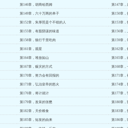
第146章，胡商哈西姆
第147章
第149章，六十万两的单子
第150章
第152章，朱厚照是个不错的人
第153章
第155章，有股阴谋的味道
第156章
第158章，狼行千里吃肉
第159章，
第161章，观星
第162章
第164章，堆放如山
第165章
第167章，赈灾的方式
第168章
第170章，努力会有回报的
第171章
第173章，弘治皇帝的怒火
第174章
第176章，将计就计
第177章
第179章，发呆的张懋
第180章
第182章，天价粮食
第183章
第185章，短发的由来
第186章