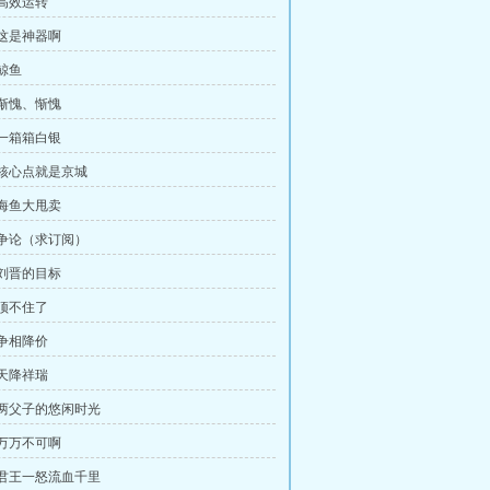
，高效运转
，这是神器啊
鲸鱼
，惭愧、惭愧
，一箱箱白银
，核心点就是京城
，海鱼大甩卖
，争论（求订阅）
，刘晋的目标
，顶不住了
，争相降价
，天降祥瑞
，两父子的悠闲时光
，万万不可啊
，君王一怒流血千里