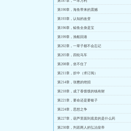
第187章，一本万利
第190章，海鱼带来的震撼
第193章，认知的改变
第196章，鲸鱼全身是宝
第199章，渔船回港
第202章，一辈子都不会忘记
第205章，四轮马车
第208章，坐不住了
第211章，折中（求订阅）
第214章，张懋的绝招
第218章，成了香馍馍的钱有财
第221章，要命还是要银子
第224章，思想之争
第227章，葫芦里面到底卖的是什么药
第230章，判若两人的弘治皇帝