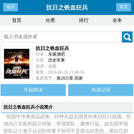
抗日之铁血狂兵
返回
首页
首页
分类
排行
全本
抗日之铁血狂兵
作者：
东篱酒吧
分类：
历史军事
状态：连载
更新：2024-06-26 11:08:36
最新章节：
第2825章 回家
开始阅读
阅读记录
抗日之铁血狂兵
小说简介
犯我中华者虽远必诛，特种兵赵志国意外来到抗日战场，凭
借自己丰富的战斗经验，带领部队，屡挫日寇。赵志国率领
部队让小鬼子认识到华夏子孙可不是那么好惹的，用自己的