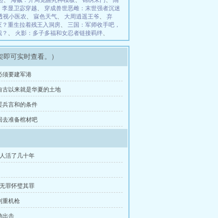
起
、
海贼：开局觉醒死神模板
、
锦绣朱门
、
隋
、
李显卫宓穿越
、
穿成兽世恶雌：末世强者沉迷
透视小医农
、
寐色天气
、
大周逍遥王爷
、
弃
灭？重生拉着残王入洞房
、
三国：军师收手吧，
我？
、
火影：多子多福和女忍者链接羁绊
、
架即可实时查看。）
 必须要建军港
章 自古以来就是华夏的土地
 罢兵言和的条件
 回去准备棺材吧
的人活了几十年
夫无罪怀璧其罪
控制重机枪
动出击