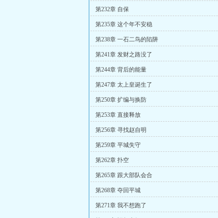
第232章 自保
第235章 这个年不安稳
第238章 一石二鸟的陷阱
第241章 发财之路没了
第244章 背后的能量
第247章 太上皇诞生了
第250章 扩编与换防
第253章 直接释放
第256章 寻找赵自明
第259章 平城失守
第262章 扑空
第265章 跟大部队会合
第268章 夺回平城
第271章 我不想跑了