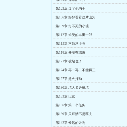
第103章 废了他的手
第106章 好好看看这片山河
第109章 打不死的小强
第112章 难受的丰田一郎
第115章 不熟悉业务
第118章 并没有结束
第121章 被堵住了
第124章 再一再二不能再三
第127章 趁火打劫
第130章 坑人者必被坑
第133章 比试
第136章 第一个任务
第139章 只可惜不是匹夫
第142章 长远的计划