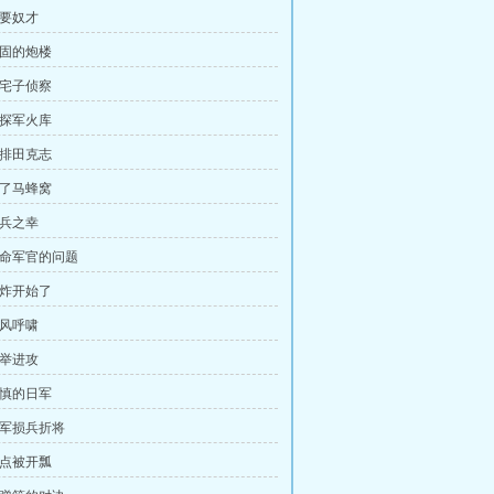
宁要奴才
坚固的炮楼
进宅子侦察
打探军火库
安排田克志
捅了马蜂窝
士兵之幸
 任命军官的问题
轰炸开始了
寒风呼啸
大举进攻
谨慎的日军
日军损兵折将
差点被开瓢