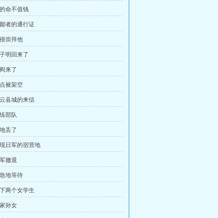
你的命不值钱
 卑鄙者的通行证
我很崇拜他
陆子明回来了
老阎来了
差点被架空
 河云县城的来信
训练部队
阵地丢了
 发现日军的宿营地
日军撤退
焦急地等待
 救下两个女学生
孙家孙女