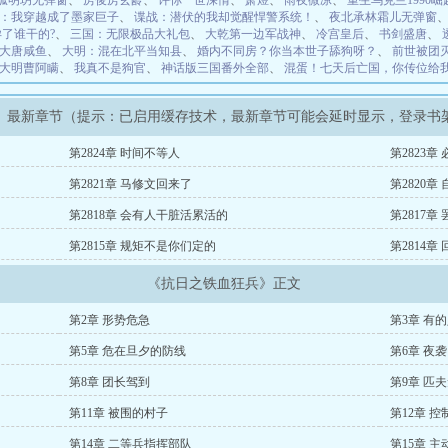
孤明玥无弹窗
、
房俊房玄龄
、
许你一世深情
、
萧煜
、
雨夜微凉
、
重生乌克兰1990崛
：我穿越成了墨家巨子
、
谍战：潜伏的我却觉醒悍警系统！
、
夜北承林霜儿无弹窗
了谁干的?
、
三国：无限极品大礼包
、
大乾第一边军战神
、
冷宫皇后
、
书剑盛唐
、
大唐咸鱼
、
大明：混在北平当知县
、
婚内不同房？你当本世子舔狗呀？
、
前世被团
大明曹阿瞒
、
我真不是狗官
、
神话版三国番外全部
、
混蛋！七天后亡国，你传位给
》最新章节（提示：已启用缓存技术，最新章节可能会延时显示，登录书
第2824章 时间不等人
第2823章
第2821章 马修文回来了
第2820
第2818章 会有人干脏活累活的
第2817章
第2815章 规矩不是你们定的
第2814章
《抗日之铁血狂兵》正文
第2章 形势危急
第3章 有
第5章 危在旦夕的防线
第6章 夜袭
第8章 团长驾到
第9章 匹
第11章 被围的村子
第12章 
第14章 二等兵指挥部队
第15章 主