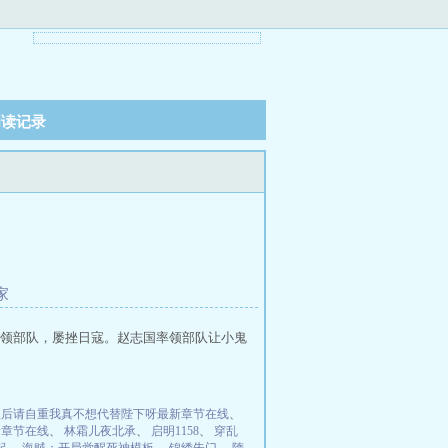
阅读记录
家
领部队，屡挫日寇。赵志国率领部队让小鬼
皇后请自重我真不想代替陛下呀最新章节在线
、
新章节在线
、
林霜儿夜北承
、
启明1158
、
穿乱