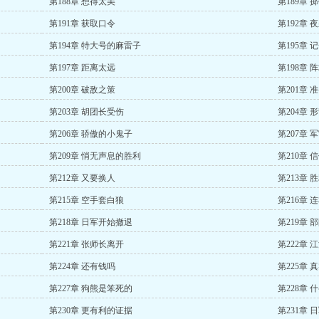
第188章 想得太美
第189章 
第191章 获取口令
第192章
第194章 特大号的麻雷子
第195章
第197章 距离太远
第198章 
第200章 破敌之策
第201章 
第203章 胡团长受伤
第204章 
第206章 骄傲的小鬼子
第207章 
第209章 悄无声息的胜利
第210章 
第212章 又要换人
第213章
第215章 空手套白狼
第216章 
第218章 日军开始撤退
第219章 
第221章 张师长离开
第222章 
第224章 还有钱吗
第225章 
第227章 狗熊是笨死的
第228章 
第230章 更有利的证据
第231章 