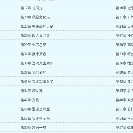
第17章 往回走
第18章 做
第20章 我是文化人
第21章 引
第23章 有跳高的天赋
第24章 
第26章 闯入鬼门关
第27章 冷
第29章 乞丐总部
第30章 
第32章 揪小茶壶
第33章 
第35章 送消息去对岸
第36章 往
第38章 我们偷的
第39章 禁
第41章 晋绥军出兵了
第42章 死
第44章 庆功宴
第45章 各
第47章 开拔
第48章 真
第50章 通讯全靠腿
第51章 看
第53章 宝驴换宝马
第54章 河
第56章 冲冠一怒
第57章 螳