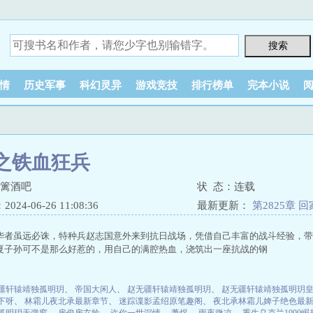
情
历史军事
科幻灵异
游戏竞技
排行榜单
完本小说
之铁血狂兵
东篱酒吧
状 态：连载
24-06-26 11:08:36
最新更新：
第2825章 回
华者虽远必诛，特种兵赵志国意外来到抗日战场，凭借自己丰富的战斗经验，带
夏子孙可不是那么好惹的，用自己的满腔热血，浇筑出一座抗战的钢
疆轩辕靖独孤明玥
、
帝国大闲人
、
赵无疆轩辕靖独孤明玥
、
赵无疆轩辕靖独孤明玥
下呀
、
林霜儿夜北承最新章节
、
迷踪谍影孟绍原笔趣阁
、
夜北承林霜儿婢子绝色最