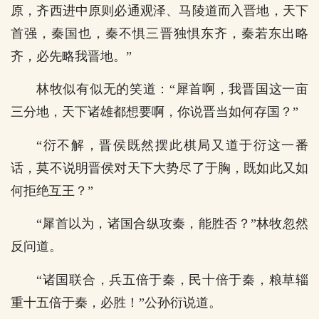
原，齐西进中原则必通观泽、马陵道而入晋地，天下
首强，秦国也，秦不惧三晋独惧东齐，秦若东出略
齐，必先略我晋地。”
林牧似有似无的笑道：“犀首啊，我晋国这一亩
三分地，天下诸雄都想要啊，你说晋当如何存国？”
“衍不解，晋侯既然摆此棋局又道于衍这一番
话，莫不说明晋侯对天下大势尽了于胸，既如此又如
何拒绝互王？”
“犀首以为，诸国合纵攻秦，能胜否？”林牧忽然
反问道。
“诸国联合，兵五倍于秦，民十倍于秦，粮草辎
重十五倍于秦，必胜！”公孙衍说道。