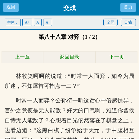
交战
返回
首页
字体：
A+
A
A-
全屏
日/夜
第八十八章 对弈（1 / 2）
上一章
返回目录
下一页
林牧笑呵呵的说道：“时常一人而弈，如今为局
所迷，不知犀首可指点一二？”
时常一人而弈？公孙衍一听这话心中倍感惊异，
言外之意便是无人能敌？好大的口气啊，难道你晋侯
自恃无人能敌了？心想着目光依然落在了棋盘之上，
边看边道：“这黑白棋子纷争始于天元，于中腹相互