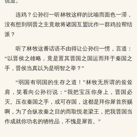
说道。
连鸡？公孙衍一听林牧这样的比喻而面色一滞，
没有想到弱晋之主竟敢将诸国互盟比作一群鸡拉帮结
派？
听了林牧这番话语不由得让公孙衍一愣，言道：
“以晋侯之雄略，竟是置其晋国之国运而拜于秦国之
手，晋侯当真以为是明智之举？”
“弱国有弱国的生存之道！”林牧无所谓的耸耸
肩，笑看向公孙衍说：“我把宝压你身上，晋国必
灭。压在秦国之手，或可存国，这都是拜你犀首所赐
啊，为了合纵攻秦之目的而取悦老梁王，把我晋国当
作成就你功名的牺牲品，不愧是犀首。”