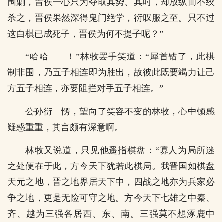
围剿，晋侯一心只为夺取其势、其时，却放纵而不绞
杀之，晋侯果然深得鬼门绝学，衍叹服之至。只不过
这白棋已成死子，晋侯为何不提子呢？”
“哈哈——！”林牧罢手笑道：“犀首错了，此棋
制非围，乃五子相连即为胜出，故彼此既要竭力让己
方五子相连，亦要阻拦对手五子相连。”
公孙衍一愣，望向了笑容不变的林牧，心中顿感
疑惑重重，其言颇有深意啊。
林牧又说道，只见他遥指棋盘：“寡人为局所迷
之处便在于此，方今天下犹若此棋局。我晋国如棋盘
天元之地，晋之地界居天下中，四战之地亦为兵家必
争之地，更是无险可守之地。方今天下七雄之中秦、
齐、越为三强各居西、东、南。三强莫不想涿鹿中