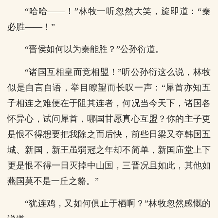
“哈哈——！”林牧一听忽然大笑，旋即道：“秦
必胜——！”
“晋侯如何以为秦能胜？”公孙衍道。
“诸国互相皇而竞相盟！”听公孙衍这么说，林牧
似是自言自语，举目瞭望而长叹一声：“犀首亦知五
子相连之难便在于阻其连者，何况当今天下，诸国各
怀异心，试问犀首，哪国甘愿真心互盟？你的主子更
是恨不得想要把我除之而后快，前些日梁又夺韩国五
城、新国，新王虽弱冠之年却不简单，新国庙堂上下
更是恨不得一日灭掉中山国，三晋况且如此，其他如
燕国莫不是一丘之貉。”
“犹连鸡，又如何俱止于栖啊？”林牧忽然感慨的