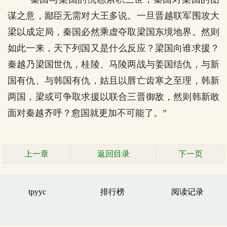
谋之意，鄙臣无需对大王多说。一旦晋越联军围攻大
梁以成定局，秦国必然乘虚夺取梁国东境地界。然则
如此一来，天下列国又是什么反应？梁国向谁求援？
秦越乃梁国世仇，桂陵、马陵两战与姜国结仇，与新
国有仇、与韩国有仇，姑且以唇亡齿寒之至理，韩新
两国，梁或可争取求援以联合三晋御敌，然则韩新敢
面对秦越齐呼？愈国就更加不可能了。”
上一章
返回目录
下一页
tpyyc
排行榜
阅读记录