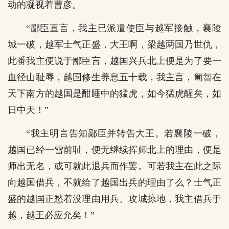
动的凝视着曹彦。
“鄙臣直言，我主已派遣使臣与越军接触，襄陵
城一破，越军士气正盛，大王啊，梁越两国乃世仇，
此番我主便说于鄙臣言，越国兴兵北上便是为了要一
血径山耻辱，越国修生养息五十载，我主言，匍匐在
天下南方的越国是酣睡中的猛虎，如今猛虎醒矣，如
日中天！”
“我主明言告知鄙臣并转告大王。若襄陵一破，
越国已经一雪前耻，便无继续挥师北上的理由，便是
师出无名，或可就此退兵而作罢。可若我主在此之际
向越国借兵，不就给了越国出兵的理由了么？士气正
盛的越国正愁着没理由用兵、攻城掠地，我主借兵于
越，越王必应允矣！”