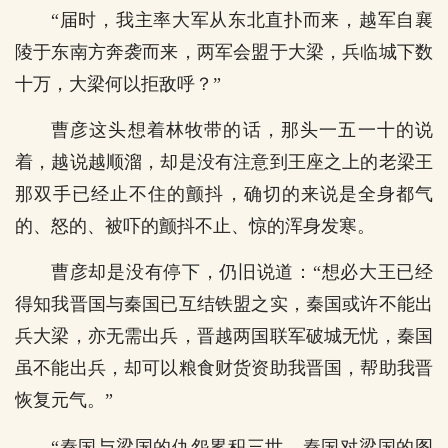
“届时，我主率大军从东北直扑而来，越军自襄
陵于东南方奔袭而来，两军会盟于大梁，兵临城下数
十万，大梁何以拒敌呼？”
曹彦这头想着林牧带的话，那头一五一十的说
着，越说越顺溜，却是没有注意到王座之上的老梁王
那双手已经止不住的颤抖，确切的来说是全身都气
的、怒的、被吓的颤抖不止、惊的浑身发寒。
曹彦却是没有停下，仍旧说道：“想必大王已经
得知我晋国与秦国已互结铁盟之实，秦国或许不能出
兵大梁，亦无需出兵，晋越两国联军破城无忧，秦国
虽不能出兵，却可以粮食财货资助我晋国，帮助我晋
恢复元气。”
“秦国与梁国的仇怨累积三世，秦国对梁国的图