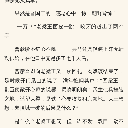
截获充实我军。”
果然是晋国干的！惠老心中一惊，朝野皆惊！
“一万？”老梁王面皮一跳，咬牙的道出了两个
字。
曹彦脸不红心不跳，三千兵马还是轻装上阵无后
勤供给，在他口中竟是多了七千人马。
曹彦当即向老梁王又一次回礼，肉戏该结束了，
是时候开门见山的说了，满堂惟闻其声：“回梁王，
鄙臣便敞开心扉的说罢，局势明朗矣！我主屯兵桂陵
之地，遥望大梁，是铁了心要收复祖宗领地。大王想
想，襄陵城一破的后果是什么？”
是什么？老梁王想问，但一语不发，双目一动不