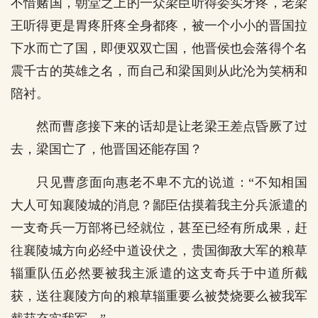
不惜赌国，朝堂之上的一众梁臣听得委实牙疼，老梁
王听得更是胃疼肝疼全身都疼，被一个小小的晋国拉
下水而亡了国，即便双双亡国，他晋侯也会落得个名
震千古的英雄之名，而自己和梁国则从此沦为笑柄和
陪衬。
然而曹彦接下来的话却是让老梁王差点昏厥了过
去，梁国亡了，他晋国还能存国？
只见曹彦面向惠老不卑不亢的说道：“不知相国
大人可知襄陵城的消息？鄙臣估摸着我主分兵派遣的
一支奇兵一万部将已经就位，甚至已经有所成果，赶
往襄陵城方向必经中道设伏之，贵国御敌大军的粮草
辎重队伍必然要被我主派遣的这支奇兵于中道所截
获，送往襄陵方向的粮草辎重要么被焚烧要么被我军