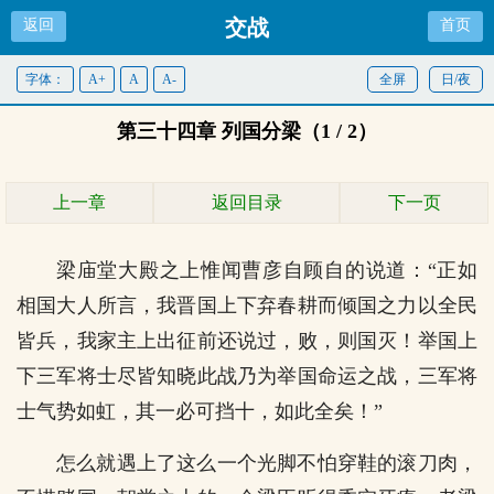
交战
返回
首页
字体：
A+
A
A-
全屏
日/夜
第三十四章 列国分梁（1 / 2）
上一章
返回目录
下一页
梁庙堂大殿之上惟闻曹彦自顾自的说道：“正如
相国大人所言，我晋国上下弃春耕而倾国之力以全民
皆兵，我家主上出征前还说过，败，则国灭！举国上
下三军将士尽皆知晓此战乃为举国命运之战，三军将
士气势如虹，其一必可挡十，如此全矣！”
怎么就遇上了这么一个光脚不怕穿鞋的滚刀肉，