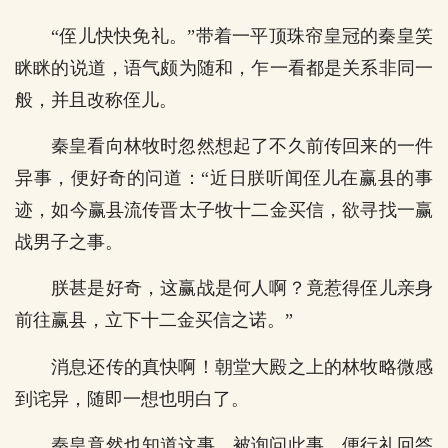
“侄儿快快免礼。”带着一平顶珠帘皇冠的秦皇笑
眯眯的说道，语气颇为随和，乍一看都是关系非同一
般，并且改称侄儿。
秦皇看向林牧时忽然想起了不久前传回来的一件
异事，便好奇的问道：“近日朕听闻侄儿在赢县的事
迹，如今赢县流传晋太子牧十二金买信，欲寻找一赢
战男子之事。
朕甚是好奇，这赢战是何人啊？竟惹得侄儿亲身
前往赢县，立下十二金买信之诺。”
消息还传的真快啊！朝堂大殿之上的林牧略微感
到诧异，随即一想也明白了。
秦皇竟然也知道这事，被询问此事，便行礼回答