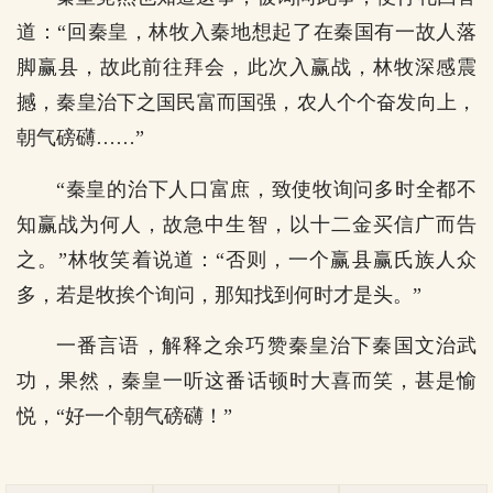
道：“回秦皇，林牧入秦地想起了在秦国有一故人落
脚赢县，故此前往拜会，此次入赢战，林牧深感震
撼，秦皇治下之国民富而国强，农人个个奋发向上，
朝气磅礴……”
“秦皇的治下人口富庶，致使牧询问多时全都不
知赢战为何人，故急中生智，以十二金买信广而告
之。”林牧笑着说道：“否则，一个赢县赢氏族人众
多，若是牧挨个询问，那知找到何时才是头。”
一番言语，解释之余巧赞秦皇治下秦国文治武
功，果然，秦皇一听这番话顿时大喜而笑，甚是愉
悦，“好一个朝气磅礴！”