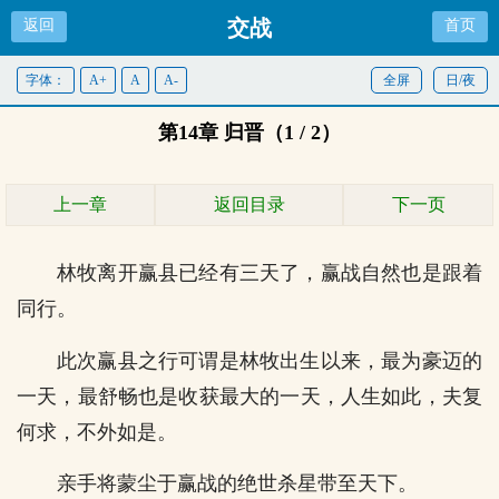
交战
返回
首页
字体：
A+
A
A-
全屏
日/夜
第14章 归晋（1 / 2）
上一章
返回目录
下一页
林牧离开赢县已经有三天了，赢战自然也是跟着
同行。
此次赢县之行可谓是林牧出生以来，最为豪迈的
一天，最舒畅也是收获最大的一天，人生如此，夫复
何求，不外如是。
亲手将蒙尘于赢战的绝世杀星带至天下。