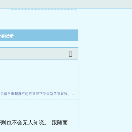
阅读记录
皇后请自重我真不想代替陛下呀最新章节在线
、
抗战：从八佰开始
、
皇后请自重我真
则也不会无人知晓。”跟随而