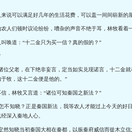
人来说可以满足好几年的生活花费，可以盖一间间崭新的
的农人们顿时议论纷纷，嘈杂的声音不绝于耳，林牧看着
叫唤道：“十二金只为买一信？真的假的？”
”
“诸位父老，在下绝非妄言，定当如实兑现诺言，十二金就
于牧，这十二金便是他的。”
信，林牧又言道：“诸位可知秦国之新法？”
，怎不知晓？正是秦国新法，我等农人才能过上今天的好日
已经深入秦地人心。
父定然知晓当初秦国大相在秦都，以振秦府威信而徙木立信