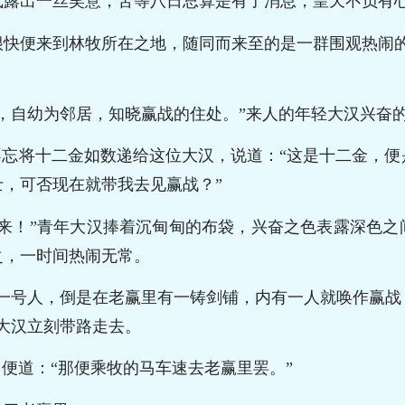
气露出一丝笑意，苦等八日总算是有了消息，皇天不负有
很快便来到林牧所在之地，随同而来至的是一群围观热闹的
，自幼为邻居，知晓赢战的住处。”来人的年轻大汉兴奋
不忘将十二金如数递给这位大汉，说道：“这是十二金，
，可否现在就带我去见赢战？”
我来！”青年大汉捧着沉甸甸的布袋，兴奋之色表露深色之
之，一时间热闹无常。
这一号人，倒是在老赢里有一铸剑铺，内有一人就唤作赢战
大汉立刻带路走去。
，便道：“那便乘牧的马车速去老赢里罢。”