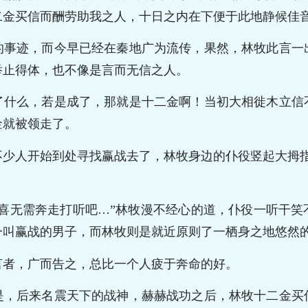
二金买信而酬劳助我之人，十日之内在下便于此地静候佳音
的事迹，而今早已经在秦地广为流传，果然，林牧此言一
举止得体，也不像是言而无信之人。
了什么，若是成了，那就是十二金啊！当初大相徙木立信
金就被领走了。
不少人开始到处寻找赢战去了，林牧身边的仆役竖起大拇指
窃喜无需奔走打听吧…”林牧漫不经心的道，仆役一听干笑
一叫赢战的男子，而林牧则是就近原则了一栖身之地悠然
言者，广而告之，总比一个人疲于奔命的好。
是，后来名震天下的战神，赫赫战功之后，林牧十二金买