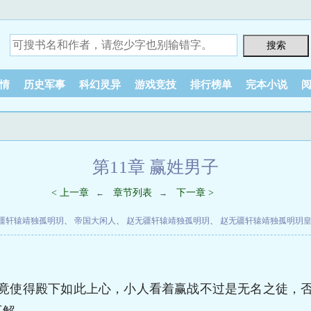
情
历史军事
科幻灵异
游戏竞技
排行榜单
完本小说
第11章 赢姓男子
< 上一章
章节列表
下一章 >
←
→
疆轩辕靖独孤明玥
、
帝国大闲人
、
赵无疆轩辕靖独孤明玥
、
赵无疆轩辕靖独孤明玥
？竟使得殿下如此上心，小人看着赢战不过是无名之徒，否
不解。