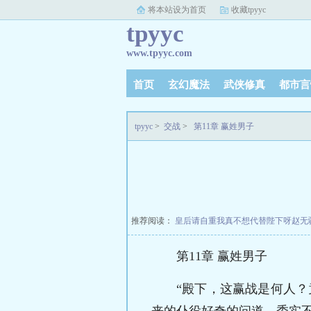
将本站设为首页
收藏tpyyc
tpyyc
www.tpyyc.com
首页
玄幻魔法
武侠修真
都市言
tpyyc
>
交战
>
第11章 赢姓男子
推荐阅读：
皇后请自重我真不想代替陛下呀赵无
第11章 赢姓男子
“殿下，这赢战是何人
来的仆役好奇的问道，委实