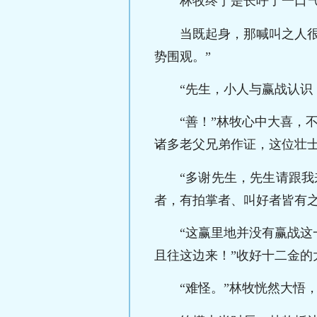
林牧终于是长呼了一口
当既起身，那喊叫之人
势围观。”
“先生，小人与赢战认识
“善！”林牧心中大喜，
诸多老父兄弟作证，这位壮士
“多谢先生，先生请跟
者，有拍掌者、叫好者皆有
“这赢里地并没有赢战
且往这边来！”收好十二金的
“难怪。”林牧恍然大悟