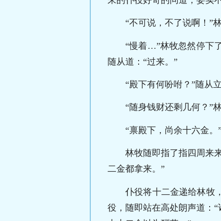
“不可说，不了说啊！”
“慢着…”林牧忽然停
随从道：“过来。”
“殿下有何吩咐？”随从
“随身钱财还剩几何？”
“禀殿下，尚余十六金。
林牧随即指了指四周来
二金都拿来。”
仆役将十二金递给林牧
役，随即站在高处朗声道：