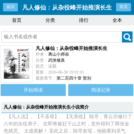
凡人修仙：从杂役峰开始推演长生
返回
首页
首页
分类
排行
全本
凡人修仙：从杂役峰开始推演长生
作者：
离山小师叔
分类：
武侠修真
状态：连载
更新：2026-06-30 19:01:01
最新章节：
第二百四十章 暂别
开始阅读
阅读记录
凡人修仙：从杂役峰开始推演长生
小说简介
【凡人流】、【不圣母】、【无系统】 陆寻，青云宗修行了
八年的杂役弟子。 在即将被赶下山之时，意外得到了两张金
色残页。 太虚真解！ 至此之后，陆寻发现，他能看到灵气