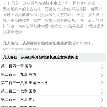
了！ 只是，这些灵气在他脑中生成了不一样的修行路线......
无论是残本的上古功法、还是坊市上淘的残破灵阵，都可以
通过太虚真解推演得到更高级的完整功法。 于是，旁人眼中
视若鸡肋的残本、孤本，皆成了陆寻的宝贝。 多年后，当同
门问道，为何陆寻如此钟爱“捡垃圾”？ 陆寻说道：“我这是为
往圣继绝学！”
凡人修仙：从杂役峰开始推演长生最新章节
推荐地址：
http://m.tpyyc.com/332122/
凡人修仙：从杂役峰开始推演长生全文免费阅读
第二百四十章 暂别
第二百三十九章 感悟
第二百三十八章 重返神木谷
第二百三十七章 围剿
第二百三十六章 周元