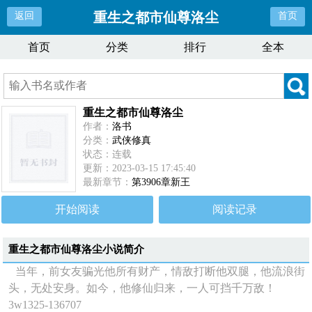
重生之都市仙尊洛尘
返回
首页
首页
分类
排行
全本
重生之都市仙尊洛尘
作者：
洛书
分类：
武侠修真
状态：连载
更新：2023-03-15 17:45:40
最新章节：
第3906章新王
开始阅读
阅读记录
重生之都市仙尊洛尘
小说简介
当年，前女友骗光他所有财产，情敌打断他双腿，他流浪街
头，无处安身。如今，他修仙归来，一人可挡千万敌！
3w1325-136707