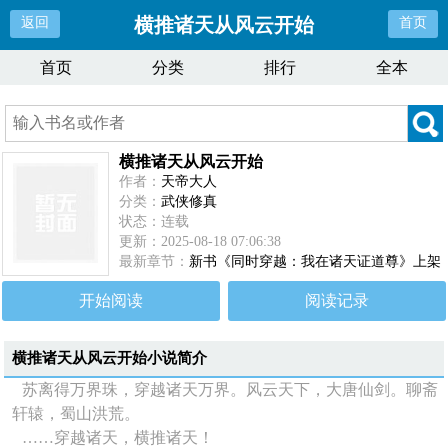
横推诸天从风云开始
返回
首页
首页
分类
排行
全本
横推诸天从风云开始
作者：
天帝大人
分类：
武侠修真
状态：连载
更新：2025-08-18 07:06:38
最新章节：
新书《同时穿越：我在诸天证道尊》上架
了！
开始阅读
阅读记录
横推诸天从风云开始
小说简介
苏离得万界珠，穿越诸天万界。风云天下，大唐仙剑。聊斋
轩辕，蜀山洪荒。
……穿越诸天，横推诸天！