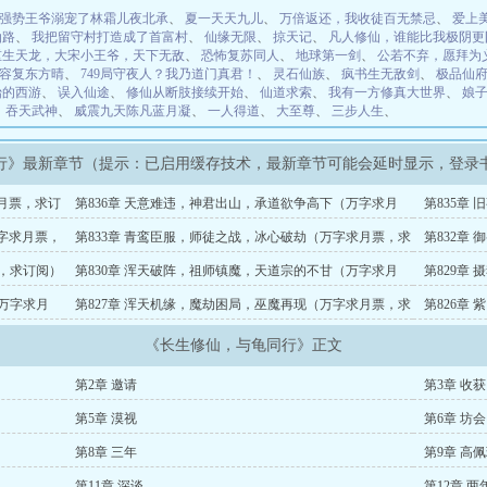
强势王爷溺宠了林霜儿夜北承
、
夏一天天九儿
、
万倍返还，我收徒百无禁忌
、
爱上
仙路
、
我把留守村打造成了首富村
、
仙缘无限
、
掠天记
、
凡人修仙，谁能比我极阴更
重生天龙，大宋小王爷，天下无敌
、
恐怖复苏同人
、
地球第一剑
、
公若不弃，愿拜为
容复东方晴
、
749局守夜人？我乃道门真君！
、
灵石仙族
、
疯书生无敌剑
、
极品仙
始的西游
、
误入仙途
、
修仙从断肢接续开始
、
仙道求索
、
我有一方修真大世界
、
娘
、
吞天武神
、
威震九天陈凡蓝月凝
、
一人得道
、
大至尊
、
三步人生
、
行》最新章节（提示：已启用缓存技术，最新章节可能会延时显示，登录
求月票，求订
第836章 天意难违，神君出山，承道欲争高下（万字求月
第835章
票，求订阅）
票，求订阅
万字求月票，
第833章 青鸾臣服，师徒之战，冰心破劫（万字求月票，求
第832章
定要）
票，求订阅）
第830章 浑天破阵，祖师镇魔，天道宗的不甘（万字求月
第829章
票，求订阅）
（万字求月
第827章 浑天机缘，魔劫困局，巫魔再现（万字求月票，求
第826章
订阅）
订阅）
《长生修仙，与龟同行》正文
第2章 邀请
第3章 收获
第5章 漠视
第6章 坊会
第8章 三年
第9章 高
第11章 深谈
第12章 两