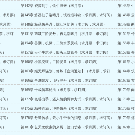
第142章 资源到手，铁牛归来（求月票）
第143章
阅，求月票）
第145章 炼器仙子洛晞月，镇魂锻神诀（求月票，求订阅）
第146章
，求月票）
第148章 极品筑基丹，陈江河闭关（求订阅，求月票）
第149章
月票，求订
第151章 两颗二阶灵丹，再见洛晞月（求月票，求订阅）
第152章
）
第154章 兽潮，机缘，二阶水系灵核（求月票，求订阅）
第155章
阅）
第157章 云小牛筑基，四头三阶妖兽（求月票，求订阅）
第158章
票，求订阅）
第160章 小黑突破，二阶灵兽（求月票，求订阅）
第161章
求订阅）
第163章 姬无烬谋划，修炼【血河遁法】（求月票，求订
第164章
阅）
阅）
第166章 兽潮爆发，飞行灵舟（求月票，求订阅）
第167章
阅）
第169章 十成筑基秘法（求月票，求订阅）
第170章
求订阅）
第172章 佩瑶出手，还人情的两种方式（求月票，求订阅）
第173章
求订阅）
第175章 精神圆满，冲击筑基（求月票，求订阅）
第176章
求订阅）
第178章 丹道传承，云小牛带来的消息（求月票，求订阅）
第179章
阅）
第181章 玄天龙纹索的来历，渡口坊市（求月票，求订阅）
第182章