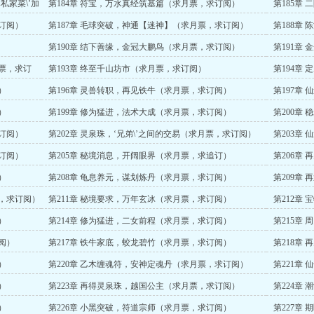
私家菜\’加
第184章 符宝，万水真经筑基篇（求月票，求订阅）
第185章
求订阅）
第187章 毛球突破，神通【迷神】（求月票，求订阅）
第188章
第190章 结下善缘，金冠大鹏鸟（求月票，求订阅）
第191章
月票，求订
第193章 终至千山坊市（求月票，求订阅）
第194章
）
第196章 灵兽转职，再见铁牛（求月票，求订阅）
第197章
）
第199章 修为猛进，法术大成（求月票，求订阅）
第200章
求订阅）
第202章 灵泉珠，‘兄弟\’之间的交易（求月票，求订阅）
第203章
求订阅）
第205章 秘境消息，开阔眼界（求月票，求追订）
第206章
）
第208章 龟息养元，谋划炼丹（求月票，求订阅）
第209章
票，求订阅）
第211章 秘境要求，万年玄冰（求月票，求订阅）
第212章
）
第214章 修为猛进，二女前程（求月票，求订阅）
第215章
阅）
第217章 铁牛家底，蛟龙碧竹（求月票，求订阅）
第218章
）
第220章 乙木缠魂符，安神定魂丹（求月票，求订阅）
第221章
）
第223章 再得灵泉珠，越国公主（求月票，求订阅）
第224章
）
第226章 小黑突破，符道宗师（求月票，求订阅）
第227章