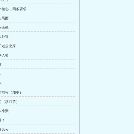
一个核心，四条要求
定局面
家余孽
农外逃
五长老云忠厚
牛入赘
谋
人
年
各奔前程（加更）
入门（求月票）
夕小聚
基了
月风云