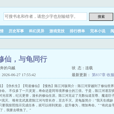
情
历史军事
科幻灵异
游戏竞技
排行榜单
完本小说
修仙，与龟同行
狂奔的乌贼
状 态：连载
26-06-27 17:55:42
最新更新：
第837章 收
（万字求月票，求订阅）
流】【伪长生】【苟道修仙】【慢热】陈江河版简介：陈江河穿越到了修仙世界
寿命。 不仅多了一只灵宠，寿命还是同等境界修士的三倍。于是，陈江河谨言
 时光荏苒，纪元更替，漫长的修仙生涯。陈江河见证了无数仙道至尊、魔道巨
中泯灭。 唯有玄武真君陈江河与世长存，亘古不灭。灵龟版简介：“我天生残
 “只要我按照指示完成任务，就可以得到奖励，提升修为，增加寿命。” “有此
说了，我要去喂鱼了。”