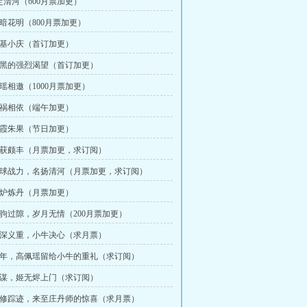
落定清河（600月票加更）
柳暗花明（800月票加更）
 筑基小庆（首订加更）
 小黑的强烈渴望（首订加更）
佩瑶相邀（1000月票加更）
 福祸相依（端午加更）
 紫霞朱果（节日加更）
 收获颇丰（月票加更，求订阅）
 毛球战力，名扬清河（月票加更，求订阅）
 开炉炼丹（月票加更）
 白驹过隙，岁月无情（200月票加更）
 情深义重，小牛决心（求月票）
 两年，高佩瑶留给小牛的重礼（求订阅）
 阴谋，姬无烬上门（求订阅）
 魔修踪迹，来至庄丹师的惊喜（求月票）