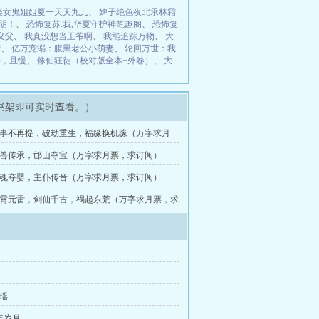
美女鬼姐姐夏一天天九儿
、
婢子绝色夜北承林霜
阴！
、
恐怖复苏:我,华夏守护神笔趣阁
、
恐怖复
义父
、
我真没想当王爷啊
、
我能追踪万物
、
大
府
、
亿万宠溺：腹黑老公小萌妻
、
轮回万世：我
子，且慢
、
修仙狂徒（校对版全本+外卷）
、
大
书架即可实时查看。）
 旧事不再提，破劫重生，福缘换机缘（万字求月
）
 御兽传承，邙山夺宝（万字求月票，求订阅）
 摄魂夺婴，主仆传音（万字求月票，求订阅）
 紫霄元雷，剑仙千古，祸起东荒（万字求月票，求
佩瑶
年岁月