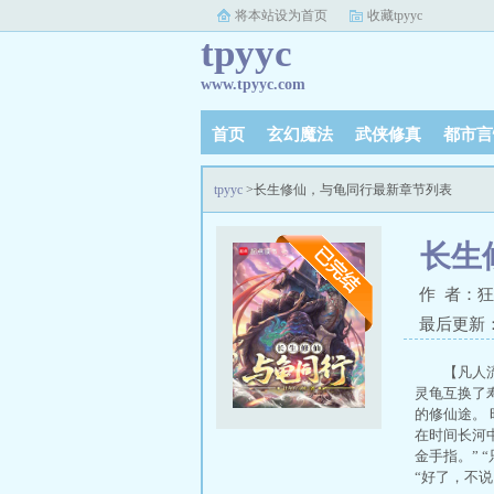
将本站设为首页
收藏tpyyc
tpyyc
www.tpyyc.com
首页
玄幻魔法
武侠修真
都市言
tpyyc
>长生修仙，与龟同行最新章节列表
长生
作 者：
最后更新：20
【凡人
灵龟互换了
的修仙途。
在时间长河
金手指。”
“好了，不