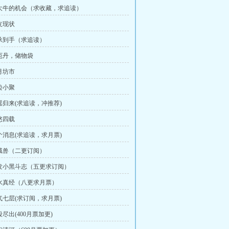
余大牛的机会（求收藏，求追读）
友现状
传承到手（求追读）
破厄丹，储物袋
月坊市
蛰小聚
佩瑶归来(求追读，冲推荐)
悠四载
四个消息(求追读，求月票)
山绒兽（二更订阅）
激发小黑斗志（五更求订阅）
万水真经（八更求月票）
炼气七层(求订阅，求月票)
段尽出(400月票加更)