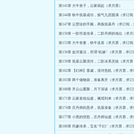
第141章 大牛丧子，云家祸起（求月票）
第144章 铁牛筑基成功，炼气九层圆满（求订
第147章 云慧珍的手腕，再炼筑基丹（求订阅
第150章 一阶符道传承，二阶丹师的地位（求
阅）
第153章 大牛丧妻，铁牛送喜（求月票，求订阅
第156章 血河遁法，所谓‘机缘\’（求月票，求订
第159章 筑基云聚清河，二阶冰系灵核（求月
第162章 【幻神】显威，清河危机（求月票，
第165章 两个储物袋，准备离开（求月票，求订
第168章 齐云山重聚，月下深谈（求月票，求订
第171章 云家老祖仙逝，佩瑶到来（求月票，
第174章 庄丹师的恳求，筑基准备（求月票，
第177章 小黑的愤怒，庄丹师仙逝（求月票，
第180章 符篆传承，宝名‘千幻\’（求月票，求订