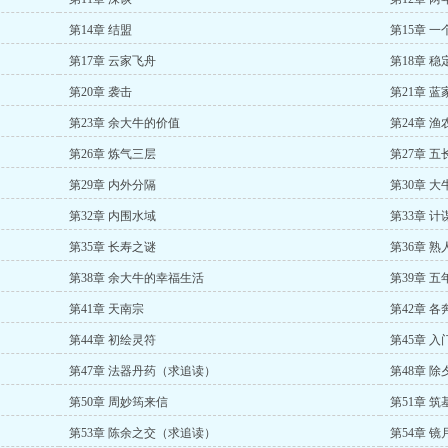
第14章 结盟
第15章 
第17章 云家飞舟
第18章 稳
第20章 袭击
第21章 蓝
第23章 余大牛的价值
第24章 渔
第26章 炼气三层
第27章 
第29章 内外分隔
第30章 大
第32章 内围水域
第33章 计
第35章 长寿之谜
第36章 熟
第38章 余大牛的幸福生活
第39章 五
第41章 天南宗
第42章 
第44章 初绘灵符
第45章 
第47章 法器丹药（求追读）
第48章 除
第50章 周妙筠来信
第51章 筑
第53章 陈余之交（求追读）
第54章 镜