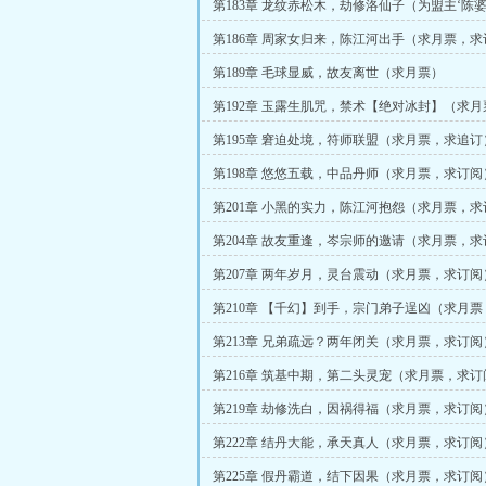
第183章 龙纹赤松木，劫修洛仙子（为盟主‘陈婆
更）
第186章 周家女归来，陈江河出手（求月票，
第189章 毛球显威，故友离世（求月票）
第192章 玉露生肌咒，禁术【绝对冰封】（求
阅）
第195章 窘迫处境，符师联盟（求月票，求追订
第198章 悠悠五载，中品丹师（求月票，求订阅
第201章 小黑的实力，陈江河抱怨（求月票，
第204章 故友重逢，岑宗师的邀请（求月票，
第207章 两年岁月，灵台震动（求月票，求订阅
第210章 【千幻】到手，宗门弟子逞凶（求月
第213章 兄弟疏远？两年闭关（求月票，求订阅
第216章 筑基中期，第二头灵宠（求月票，求订
第219章 劫修洗白，因祸得福（求月票，求订阅
第222章 结丹大能，承天真人（求月票，求订阅
第225章 假丹霸道，结下因果（求月票，求订阅