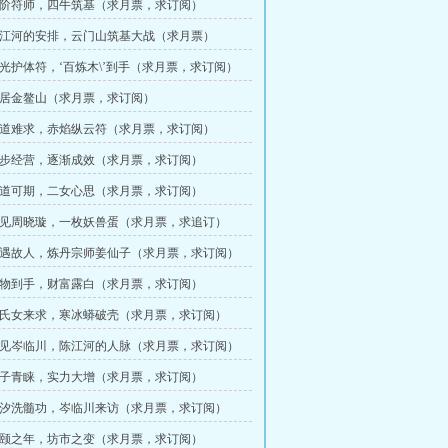
 二阶符师，四牛筑基（求月票，求订阅）
 陈江河的安排，云门山筑基大战（求月票）
 金光护体符，‘百炼木\’到手（求月票，求订阅）
 定居金鳌山（求月票，求订阅）
 仙道难求，赤焰纵云符（求月票，求订阅）
 稳步经营，逐渐成效（求月票，求订阅）
 仙道可期，二女心思（求月票，求订阅）
 再见周晓璇，一枚妖兽蛋（求月票，求追订）
 再遇故人，炼丹宗师姜仙子（求月票，求订阅）
 宝物到手，财富露白（求月票，求订阅）
 周氏女来求，寒冰蟒破壳（求月票，求订阅）
 再见岑临川，陈江河的人脉（求月票，求订阅）
 仙子青睐，实力大增（求月票，求订阅）
 潮汐洗髓功，岑临川来访（求月票，求订阅）
 期颐之年，坊市之变（求月票，求订阅）