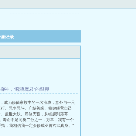
阅读记录
服柳神，‘噬魂魔君’的跟脚
，成为修仙家族中的一名渔农，意外与一只
慎行、忌争忌斗、广结善缘、稳健经营自己
子、盖世大妖、邪修天骄，从崛起到落幕，
缺，寿命不足同类二分之一，万幸，我有一个
金手指，我相信我一定会修成圣兽玄武真身。”