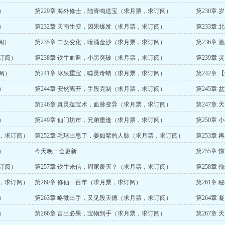
）
第229章 海外修士，陆青鸣送宝（求月票，求订阅）
第230章
）
第232章 天南生变，因果爆发（求月票，求订阅）
第233章
阅）
第235章 二女变化，暗涌金沙（求月票，求订阅）
第236章
求订阅）
第238章 铁牛血遁，小黑突破（求月票，求订阅）
第239章
阅）
第241章 冰泉重宝，噬灵毒蚺（求月票，求订阅）
第242章
）
第244章 安然离开，手段克制（求月票，求订阅）
第245章
第246章 真灵蕴宝术，血脉变异（求月票，求订阅）
第247章
）
第249章 仙门坊市，兄弟重逢（求月票，求订阅）
第250章
票，求订阅）
第252章 毛球出息了，姜如絮的人脉（求月票，求订阅）
第253章
）
今天晚一会更新
第255章
求订阅）
第257章 铁牛来信，周家覆灭？（求月票，求订阅）
第258章
阅）
票，求订阅）
第260章 修仙一百年（求月票，求订阅）
第261章
）
第263章 略微出手，又见段天德（求月票，求订阅）
第264章
）
第266章 言出必果，宝物到手（求月票，求订阅）
第267章