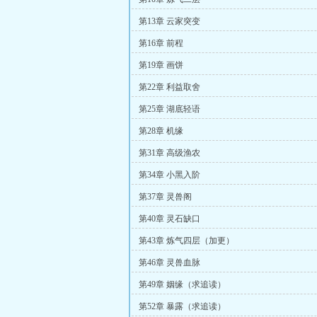
第13章 云家突变
第16章 前程
第19章 画饼
第22章 利益取舍
第25章 湖底轻语
第28章 机缘
第31章 高级渔农
第34章 小黑入阶
第37章 灵兽阁
第40章 灵石缺口
第43章 炼气四层（加更）
第46章 灵兽血脉
第49章 姻缘（求追读）
第52章 暴露（求追读）