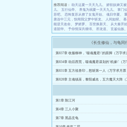
推荐阅读：
劫天运夏一天天九儿
、
娇软奴婢又被
儿
、
五行仙帝
、
养鬼为祸夏一天天九儿
、
掌门
苏吧
、
恐怖复苏从撩了女鬼开始
、
魂归华夏
、
唐连中三元，惊闻我父梦中斩龙
、
人间如狱
、
慕
能逆天改命
、
梦娇萝
、
百世换新天
、
从大秦开
道韶华
、
予你情深共缠绵
、
邪龙道
、
玄鉴仙族
《长生修仙，与龟同
第837章 收服柳神，‘噬魂魔君\’的跟脚（万字
阅）
第834章 劫后西荒，噬魂魔君谋划的‘机缘\’（
求订阅）
第831章 五方祖兽印，怒斩第一人（万字求月
第828章 主魂镇巫，黎阳威名，五方魔天大阵
票，求订阅）
第1章 陈江河
第4章 三人小聚
第7章 黑晶玄龟
第10章 炼气二层